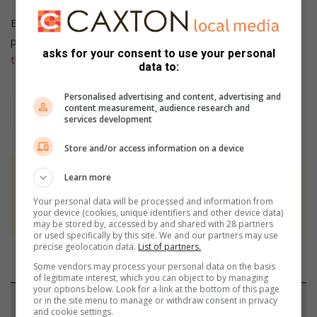
Beplan jy ‘n geleentheid, fondsinsameling of ‘n funksie? Ons
plaas dit gratis. Stuur volledige besonderhede na
asks for your consent to use your personal
thelma@caxton.co.za
data to:
Personalised advertising and content, advertising and
content measurement, audience research and
services development
Store and/or access information on a device
At Caxton, every story is written by humans.
Learn more
We use AI only to perform quality checks -
Your personal data will be processed and information from
never to generate the news. Happy reading!
your device (cookies, unique identifiers and other device data)
may be stored by, accessed by and shared with 28 partners
or used specifically by this site. We and our partners may use
precise geolocation data.
List of partners.
Some vendors may process your personal data on the basis
of legitimate interest, which you can object to by managing
your options below. Look for a link at the bottom of this page
or in the site menu to manage or withdraw consent in privacy
Support local journalism
and cookie settings.