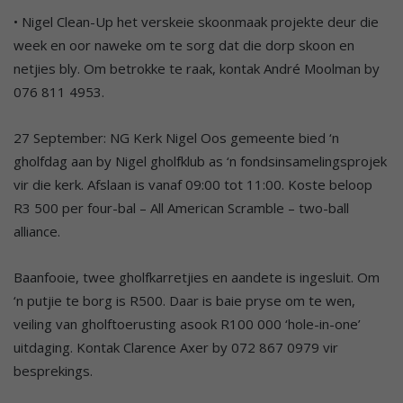
• Nigel Clean-Up het verskeie skoonmaak projekte deur die
week en oor naweke om te sorg dat die dorp skoon en
netjies bly. Om betrokke te raak, kontak André Moolman by
076 811 4953.
27 September: NG Kerk Nigel Oos gemeente bied ‘n
gholfdag aan by Nigel gholfklub as ‘n fondsinsamelingsprojek
vir die kerk. Afslaan is vanaf 09:00 tot 11:00. Koste beloop
R3 500 per four-bal – All American Scramble – two-ball
alliance.
Baanfooie, twee gholfkarretjies en aandete is ingesluit. Om
‘n putjie te borg is R500. Daar is baie pryse om te wen,
veiling van gholftoerusting asook R100 000 ‘hole-in-one’
uitdaging. Kontak Clarence Axer by 072 867 0979 vir
besprekings.