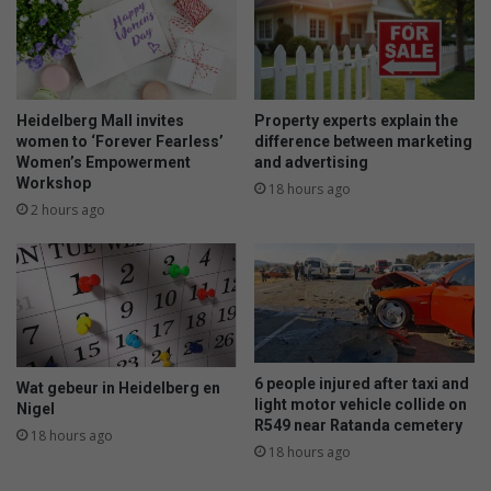
Heidelberg Mall invites
Property experts explain the
women to ‘Forever Fearless’
difference between marketing
Women’s Empowerment
and advertising
Workshop
18 hours ago
2 hours ago
6 people injured after taxi and
Wat gebeur in Heidelberg en
light motor vehicle collide on
Nigel
R549 near Ratanda cemetery
18 hours ago
18 hours ago