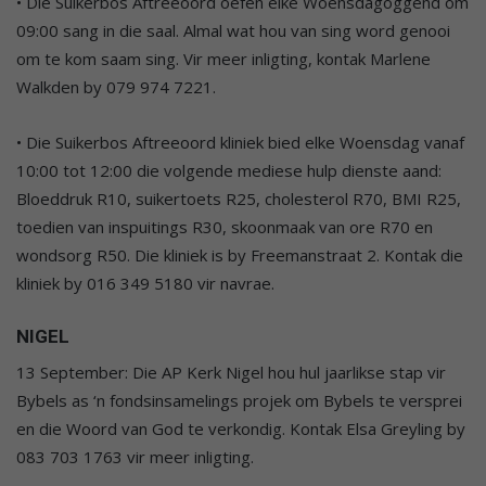
• Die Suikerbos Aftreeoord oefen elke Woensdagoggend om
09:00 sang in die saal. Almal wat hou van sing word genooi
om te kom saam sing. Vir meer inligting, kontak Marlene
Walkden by 079 974 7221.
• Die Suikerbos Aftreeoord kliniek bied elke Woensdag vanaf
10:00 tot 12:00 die volgende mediese hulp dienste aand:
Bloeddruk R10, suikertoets R25, cholesterol R70, BMI R25,
toedien van inspuitings R30, skoonmaak van ore R70 en
wondsorg R50. Die kliniek is by Freemanstraat 2. Kontak die
kliniek by 016 349 5180 vir navrae.
NIGEL
13 September: Die AP Kerk Nigel hou hul jaarlikse stap vir
Bybels as ‘n fondsinsamelings projek om Bybels te versprei
en die Woord van God te verkondig. Kontak Elsa Greyling by
083 703 1763 vir meer inligting.