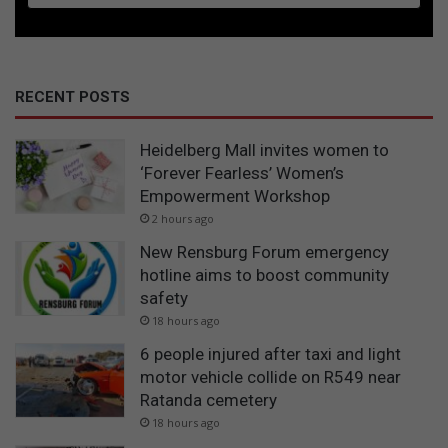
RECENT POSTS
Heidelberg Mall invites women to
‘Forever Fearless’ Women’s
Empowerment Workshop
2 hours ago
New Rensburg Forum emergency
hotline aims to boost community
safety
18 hours ago
6 people injured after taxi and light
motor vehicle collide on R549 near
Ratanda cemetery
18 hours ago