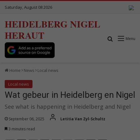
Saturday, August 08 2026
HEIDELBERG NIGEL
HERAUT
Search for
Menu
Home
News
Local news
Local news
Wat gebeur in Heidelberg en Nigel
See what is happening in Heidelberg and Nigel
September 06, 2025
Letitia Van Zyl-Schultz
3 minutes read