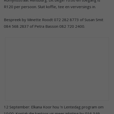
Romynsstraat Rensburg. Dit begin 10:00 en toegang is
R120 per persoon. Sluit koffie, tee en verversings in.
Bespreek by Minette Roodt 072 282 8773 of Susan Smit
084 568 2837 of Petra Basson 082 720 2400.
12 September: Elkana Koor hou ‘n Lentedag program om
10:00. Kontak die kantoor vir meer inligting by 016 349