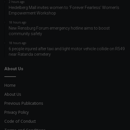
2 hours ago
Heidelberg Mall invites women to ‘Forever Fearless’ Women’s
Empowerment Workshop
18 hours ago
New Rensburg Forum emergency hotline aims to boost
community safety
18 hours ago
6 people injured after taxi and light motor vehicle collide on R549
near Ratanda cemetery
About Us
Home
About Us
Previous Publications
Privacy Policy
Code of Conduct