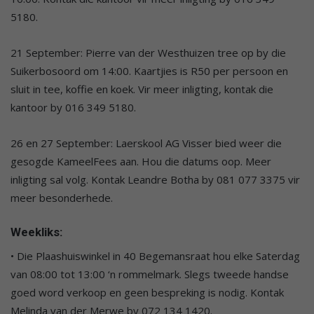
5180.
21 September: Pierre van der Westhuizen tree op by die
Suikerbosoord om 14:00. Kaartjies is R50 per persoon en
sluit in tee, koffie en koek. Vir meer inligting, kontak die
kantoor by 016 349 5180.
26 en 27 September: Laerskool AG Visser bied weer die
gesogde KameelFees aan. Hou die datums oop. Meer
inligting sal volg. Kontak Leandre Botha by 081 077 3375 vir
meer besonderhede.
Weekliks:
• Die Plaashuiswinkel in 40 Begemansraat hou elke Saterdag
van 08:00 tot 13:00 ‘n rommelmark. Slegs tweede handse
goed word verkoop en geen bespreking is nodig. Kontak
Melinda van der Merwe by 072 134 1420.