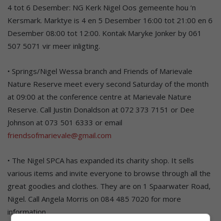
4 tot 6 Desember: NG Kerk Nigel Oos gemeente hou ‘n
Kersmark. Marktye is 4 en 5 Desember 16:00 tot 21:00 en 6
Desember 08:00 tot 12:00. Kontak Maryke Jonker by 061
507 5071 vir meer inligting.
• Springs/Nigel Wessa branch and Friends of Marievale
Nature Reserve meet every second Saturday of the month
at 09:00 at the conference centre at Marievale Nature
Reserve. Call Justin Donaldson at 072 373 7151 or Dee
Johnson at 073 501 6333 or email
friendsofmarievale@gmail.com
• The Nigel SPCA has expanded its charity shop. It sells
various items and invite everyone to browse through all the
great goodies and clothes. They are on 1 Spaarwater Road,
Nigel. Call Angela Morris on 084 485 7020 for more
information.