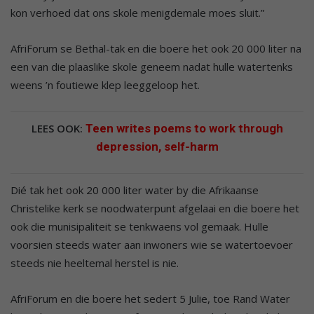
kon verhoed dat ons skole menigdemale moes sluit.”
AfriForum se Bethal-tak en die boere het ook 20 000 liter na
een van die plaaslike skole geneem nadat hulle watertenks
weens ’n foutiewe klep leeggeloop het.
LEES OOK:
Teen writes poems to work through
depression, self-harm
Dié tak het ook 20 000 liter water by die Afrikaanse
Christelike kerk se noodwaterpunt afgelaai en die boere het
ook die munisipaliteit se tenkwaens vol gemaak. Hulle
voorsien steeds water aan inwoners wie se watertoevoer
steeds nie heeltemal herstel is nie.
AfriForum en die boere het sedert 5 Julie, toe Rand Water