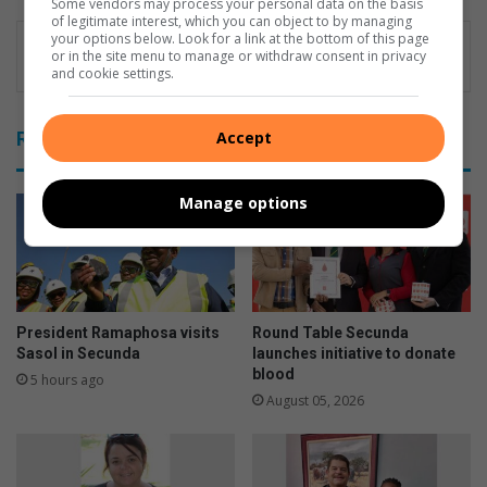
Some vendors may process your personal data on the basis
of legitimate interest, which you can object to by managing
your options below. Look for a link at the bottom of this page
or in the site menu to manage or withdraw consent in privacy
and cookie settings.
Accept
Related Articles
Manage options
President Ramaphosa visits
Round Table Secunda
Sasol in Secunda
launches initiative to donate
blood
5 hours ago
August 05, 2026