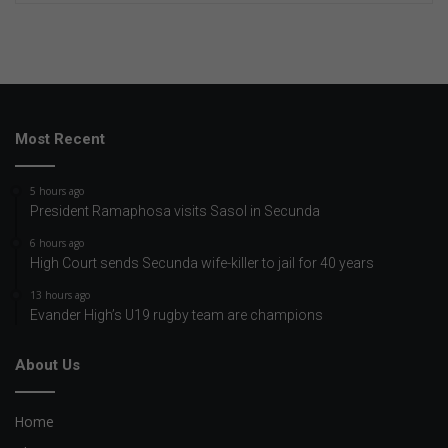
Most Recent
5 hours ago
President Ramaphosa visits Sasol in Secunda
6 hours ago
High Court sends Secunda wife-killer to jail for 40 years
13 hours ago
Evander High’s U19 rugby team are champions
About Us
Home