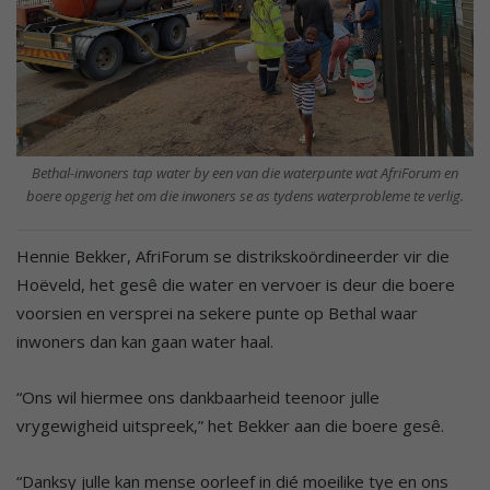
Bethal-inwoners tap water by een van die waterpunte wat AfriForum en
boere opgerig het om die inwoners se as tydens waterprobleme te verlig.
Hennie Bekker, AfriForum se distrikskoördineerder vir die
Hoëveld, het gesê die water en vervoer is deur die boere
voorsien en versprei na sekere punte op Bethal waar
inwoners dan kan gaan water haal.
“Ons wil hiermee ons dankbaarheid teenoor julle
vrygewigheid uitspreek,” het Bekker aan die boere gesê.
“Danksy julle kan mense oorleef in dié moeilike tye en ons