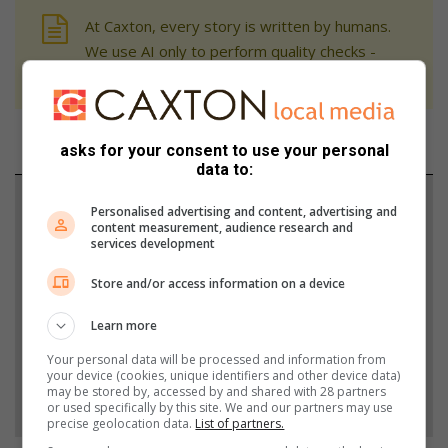
At Caxton, every story is written by humans.
We use AI only to perform quality checks -
never to generate the news. Happy reading!
asks for your consent to use your personal
data to:
Support local journalism
Personalised advertising and content, advertising and
content measurement, audience research and
services development
Add The Citizen as a preferred source to see more
from Ridge Times in Google News and Top Stories.
Store and/or access information on a device
Learn more
Add as a preferred source on Google
Your personal data will be processed and information from
your device (cookies, unique identifiers and other device data)
may be stored by, accessed by and shared with 28 partners
Follow on Google News
or used specifically by this site. We and our partners may use
precise geolocation data.
List of partners.