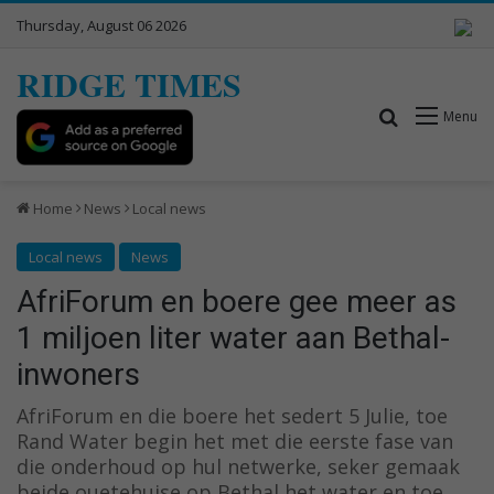
Thursday, August 06 2026
RIDGE TIMES
Search for
Menu
Home
News
Local news
Local news
News
AfriForum en boere gee meer as
1 miljoen liter water aan Bethal-
inwoners
AfriForum en die boere het sedert 5 Julie, toe
Rand Water begin het met die eerste fase van
die onderhoud op hul netwerke, seker gemaak
beide ouetehuise op Bethal het water en toe