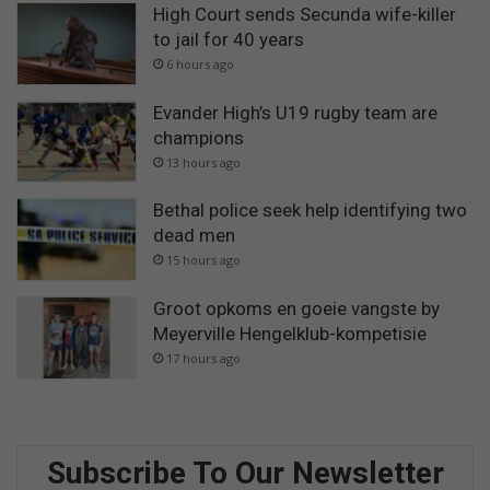
High Court sends Secunda wife-killer
to jail for 40 years
6 hours ago
Evander High’s U19 rugby team are
champions
13 hours ago
Bethal police seek help identifying two
dead men
15 hours ago
Groot opkoms en goeie vangste by
Meyerville Hengelklub-kompetisie
17 hours ago
Subscribe To Our Newsletter