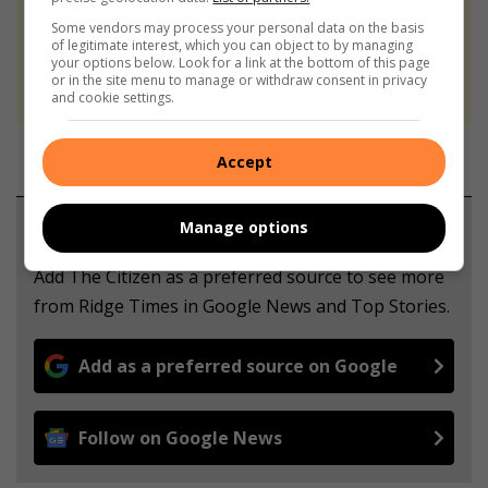
Some vendors may process your personal data on the basis
At Caxton, every story is written by humans.
of legitimate interest, which you can object to by managing
We use AI only to perform quality checks -
your options below. Look for a link at the bottom of this page
or in the site menu to manage or withdraw consent in privacy
never to generate the news. Happy reading!
and cookie settings.
Accept
Manage options
Support local journalism
Add The Citizen as a preferred source to see more
from Ridge Times in Google News and Top Stories.
Add as a preferred source on Google
Follow on Google News