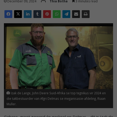
December 09, 2024
Thia Botha
3 minutes read
Izak de Lange, John Deere Suid-Afrika se top tegnikus vir 2024 en
die takbestuurder van Afgri Delmas se meganisasie-afdeling, Riaan
Muller.
Gebore, groot geword én geskool op Delmas – dit is Izak de