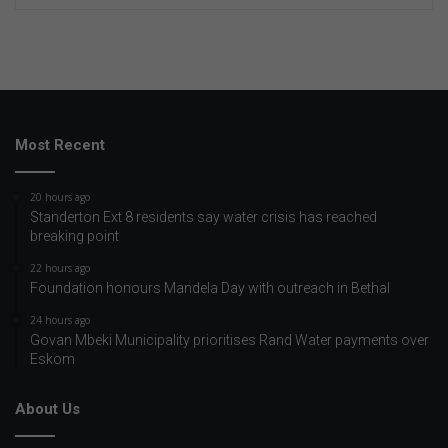
Most Recent
20 hours ago
Standerton Ext 8 residents say water crisis has reached
breaking point
22 hours ago
Foundation honours Mandela Day with outreach in Bethal
24 hours ago
Govan Mbeki Municipality prioritises Rand Water payments over
Eskom
About Us