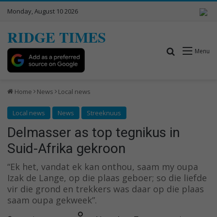
Monday, August 10 2026
RIDGE TIMES
Search for
Menu
Home
News
Local news
Local news
News
Streeknuus
Delmasser as top tegnikus in
Suid-Afrika gekroon
“Ek het, vandat ek kan onthou, saam my oupa
Izak de Lange, op die plaas geboer; so die liefde
vir die grond en trekkers was daar op die plaas
saam oupa gekweek”.