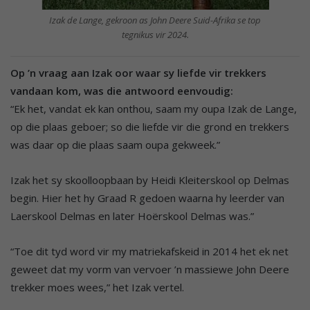
Izak de Lange, gekroon as John Deere Suid-Afrika se top
tegnikus vir 2024.
Op ’n vraag aan Izak oor waar sy liefde vir trekkers
vandaan kom, was die antwoord eenvoudig:
“Ek het, vandat ek kan onthou, saam my oupa Izak de Lange,
op die plaas geboer; so die liefde vir die grond en trekkers
was daar op die plaas saam oupa gekweek.”
Izak het sy skoolloopbaan by Heidi Kleiterskool op Delmas
begin. Hier het hy Graad R gedoen waarna hy leerder van
Laerskool Delmas en later Hoërskool Delmas was.”
“Toe dit tyd word vir my matriekafskeid in 2014 het ek net
geweet dat my vorm van vervoer ’n massiewe John Deere
trekker moes wees,” het Izak vertel.