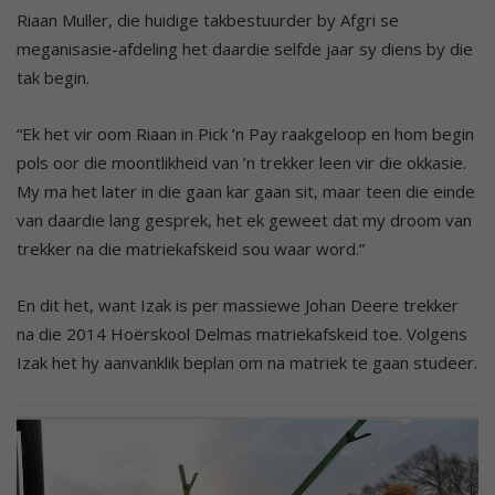
Riaan Muller, die huidige takbestuurder by Afgri se
meganisasie-afdeling het daardie selfde jaar sy diens by die
tak begin.
“Ek het vir oom Riaan in Pick ’n Pay raakgeloop en hom begin
pols oor die moontlikheid van ’n trekker leen vir die okkasie.
My ma het later in die gaan kar gaan sit, maar teen die einde
van daardie lang gesprek, het ek geweet dat my droom van
trekker na die matriekafskeid sou waar word.”
En dit het, want Izak is per massiewe Johan Deere trekker
na die 2014 Hoërskool Delmas matriekafskeid toe. Volgens
Izak het hy aanvanklik beplan om na matriek te gaan studeer.