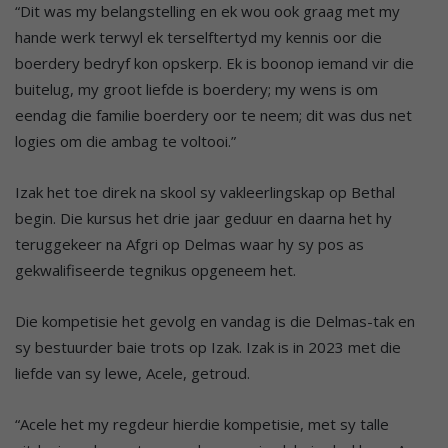
“Dit was my belangstelling en ek wou ook graag met my
hande werk terwyl ek terselftertyd my kennis oor die
boerdery bedryf kon opskerp. Ek is boonop iemand vir die
buitelug, my groot liefde is boerdery; my wens is om
eendag die familie boerdery oor te neem; dit was dus net
logies om die ambag te voltooi.”
Izak het toe direk na skool sy vakleerlingskap op Bethal
begin. Die kursus het drie jaar geduur en daarna het hy
teruggekeer na Afgri op Delmas waar hy sy pos as
gekwalifiseerde tegnikus opgeneem het.
Die kompetisie het gevolg en vandag is die Delmas-tak en
sy bestuurder baie trots op Izak. Izak is in 2023 met die
liefde van sy lewe, Acele, getroud.
“Acele het my regdeur hierdie kompetisie, met sy talle