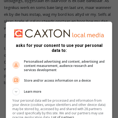
uitdagings, bygestaan en daarvoor is ek baie dankbaar. As
tegnikus werk en soms baie lang en laat ure, maar wanneer
ek by die huis instap, wag my bord kos altyd vir my. Selfs al
slaap Acele al, sal sy steeds opstaan en hoor hoe my dag
was. Haar liefde en begrip het my deur hierdie kompetisie
gehelp.”
asks for your consent to use your personal
Izak bedank verder ook sy hele ondersteuningsbasis, sy
data to:
ouers, Frederick en Amanda de Lange, die Afgri-tak op
Personalised advertising and content, advertising and
Delmas, takbestuurder, Riaan Muller en elke ander persoon
content measurement, audience research and
wat in hom geglo het – en dan natuurlik vir oupa Izak
services development
(intussen oorlede) wat die liefde vir die grond en boerdery
Store and/or access information on a device
by hom gekweek het.
Learn more
Your personal data will be processed and information from
your device (cookies, unique identifiers and other device data)
may be stored by, accessed by and shared with 28 partners
or used specifically by this site. We and our partners may use
precise geolocation data.
List of partners.