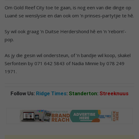
Om Gold Reef City toe te gaan, is nog een van die dinge op
Luané se wenslysie en dan ook om ’n prinses-partytjie te hê.
Sy wil ook graag ’n Duitse Herdershond hê en ’n ‘reborn’-
pop.
As jy die gesin wil ondersteun, of ’n bandjie wil koop, skakel
Serfontein by 071 642 5843 of Nadia Minnie by 078 249
1971.
Follow Us:
Ridge Times
:
Standerton
:
Streeknuus