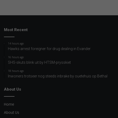
Most Recent
14 hours ago
Hawks arrest foreigner for drug dealing in Evander
16 hours ago
SHS-skuts blink uit by HTSM-prysskiet
18 hours ago
Inwoners trotseer nog steeds inbrake by ouetehuis op Bethal
About Us
Home
About Us