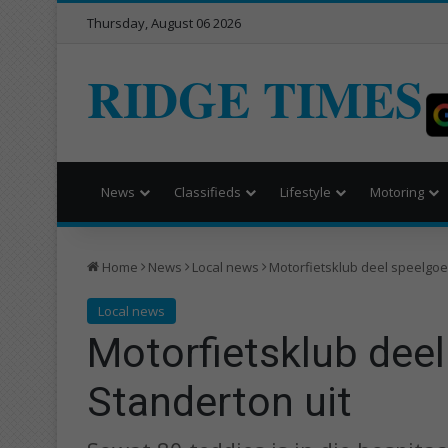
Thursday, August 06 2026
RIDGE TIMES
News
Classifieds
Lifestyle
Motoring
Home
News
Local news
Motorfietsklub deel speelgoe
Local news
Motorfietsklub dee
Standerton uit