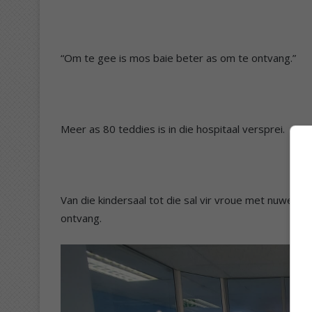
“Om te gee is mos baie beter as om te ontvang.”
Meer as 80 teddies is in die hospitaal versprei.
Van die kindersaal tot die sal vir vroue met nuwe b
ontvang.