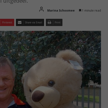
l uitgedeel.
Marina Schoomee
1 minute read
Pinterest
Share via Email
Print