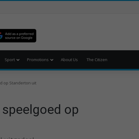
Sport
Promotions
About Us
The Citizen
d op Standerton uit
l speelgoed op