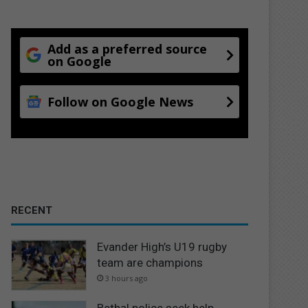
Add as a preferred source
on Google
Follow on Google News
RECENT
Evander High’s U19 rugby
team are champions
3 hours ago