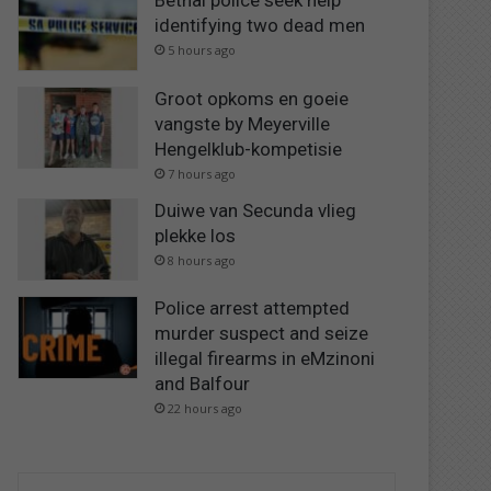
Bethal police seek help
identifying two dead men
5 hours ago
Groot opkoms en goeie
vangste by Meyerville
Hengelklub-kompetisie
7 hours ago
Duiwe van Secunda vlieg
plekke los
8 hours ago
Police arrest attempted
murder suspect and seize
illegal firearms in eMzinoni
and Balfour
22 hours ago