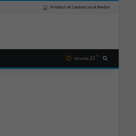
Product of Caxton Local Media
℃
22
Search for
Secunda