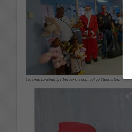
Lede van Lonebuddy’s besoek die hopitaal op Standerton.