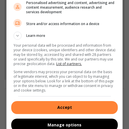
Personalised advertising and content, advertising and
Support local journalism
content measurement, audience research and
services development
Add The Citizen as a preferred source to see more
Store and/or access information on a device
from Parys Gazette in Google News and Top
Stories.
Learn more
Your personal data will be processed and information from
Add as a preferred source on Google
your device (cookies, unique identifiers and other device data)
may be stored by, accessed by and shared with 28 partners
or used specifically by this site. We and our partners may use
precise geolocation data.
List of partners.
Follow on Google News
Some vendors may process your personal data on the basis
of legitimate interest, which you can object to by managing
your options below. Look for a link at the bottom of this page
or in the site menu to manage or withdraw consent in privacy
and cookie settings.
Liezl Scheepers
Liezl Scheepers is editor of the Parys Gazette, a local
Accept
community newspaper distributed in the towns of Parys,
Vredefort and Viljoenskroon. As an experienced community
journalist in all fields for the past 30 years, she has a passion
Manage options
for her community, and has been actively involved in several