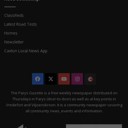
Classifieds
Latest Road Tests
Homes
Newsletter
Caxton Local News App
Facebook
X
YouTube
Instagram
The
Citizen
The Parys Gazette is a free weekly newspaper distributed on
Thursdays in Parys (door-to-door) as well as at key points in
Vredefort and Viljoenskroon. It is a community newspaper covering
all community news, events and information.