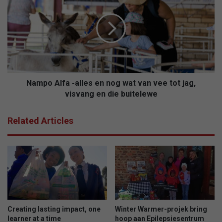
m
p
o
A
l
f
a
-
Nampo Alfa -alles en nog wat van vee tot jag,
a
visvang en die buitelewe
l
l
Related Articles
e
s
e
n
n
o
g
w
a
Creating lasting impact, one
Winter Warmer-projek bring
t
learner at a time
hoop aan Epilepsiesentrum