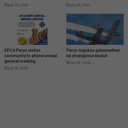
v
July 28, 2026
July 08, 2026
a
n
v
e
e
t
o
SPCA Parys invites
Parys-lugskou gekanselleer
t
community to attend annual
ná strategiese besluit
j
general meeting
July 08, 2026
a
July 08, 2026
g
,
v
i
s
v
a
n
g
e