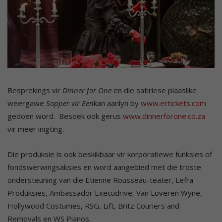
Besprekings vir
Dinner for One
en die satiriese plaaslike
weergawe
Sopper vir Een
kan aanlyn by
www.ertickets.com
gedoen word. Besoek ook gerus
www.dinnerforone.co.za
vir meer inigting.
Die produksie is ook beskikbaar vir korporatiewe funksies of
fondswerwingsaksies en word aangebied met die troste
ondersteuning van die Etienne Rousseau-teater, Lefra
Produksies, Ambassador Execudrive, Van Loveren Wyne,
Hollywood Costumes, RSG, Lift, Britz Couriers and
Removals en WS Pianos.