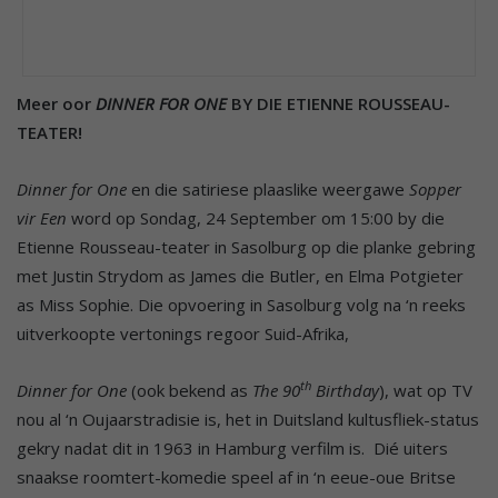
Meer oor
DINNER FOR ONE
BY DIE ETIENNE ROUSSEAU-
TEATER!
Dinner for One
en die satiriese plaaslike weergawe
Sopper
vir Een
word op Sondag, 24 September om 15:00 by die
Etienne Rousseau-teater in Sasolburg op die planke gebring
met Justin Strydom as James die Butler, en Elma Potgieter
as Miss Sophie. Die opvoering in Sasolburg volg na ‘n reeks
uitverkoopte vertonings regoor Suid-Afrika,
th
Dinner for One
(ook bekend as
The 90
Birthday
), wat op TV
nou al ‘n Oujaarstradisie is, het in Duitsland kultusfliek-status
gekry nadat dit in 1963 in Hamburg verfilm is. Dié uiters
snaakse roomtert-komedie speel af in ‘n eeue-oue Britse