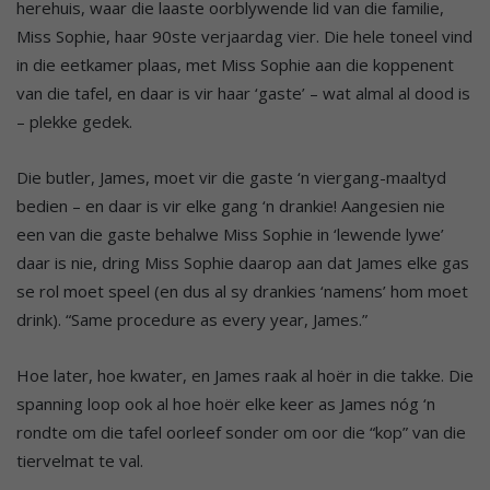
herehuis, waar die laaste oorblywende lid van die familie,
Miss Sophie, haar 90ste verjaardag vier. Die hele toneel vind
in die eetkamer plaas, met Miss Sophie aan die koppenent
van die tafel, en daar is vir haar ‘gaste’ – wat almal al dood is
– plekke gedek.
Die butler, James, moet vir die gaste ‘n viergang-maaltyd
bedien – en daar is vir elke gang ‘n drankie! Aangesien nie
een van die gaste behalwe Miss Sophie in ‘lewende lywe’
daar is nie, dring Miss Sophie daarop aan dat James elke gas
se rol moet speel (en dus al sy drankies ‘namens’ hom moet
drink). “Same procedure as every year, James.”
Hoe later, hoe kwater, en James raak al hoër in die takke. Die
spanning loop ook al hoe hoër elke keer as James nóg ‘n
rondte om die tafel oorleef sonder om oor die “kop” van die
tiervelmat te val.