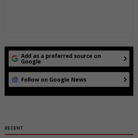
n
d
i
e
b
u
i
t
e
Add as a preferred source on
l
Google
e
w
Follow on Google News
e
RECENT