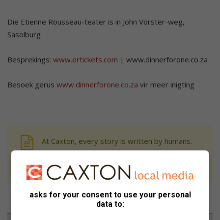
Die Etienne Rousseau-teater is in John Vorster-weg,
Sasolburg
Besprekings:
www.ertickets.com
| www.dinnerforone.co.za
Besoek gerus
www.dinnerforone.co.za
vir meer inigting
At Caxton, every story is written by humans.
We use AI only to perform quality checks -
never to generate the news. Happy reading!
asks for your consent to use your personal
data to: