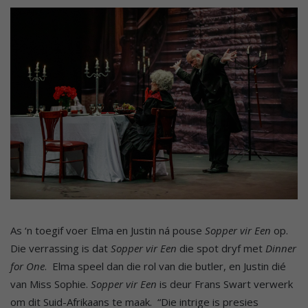
As ‘n toegif voer Elma en Justin ná pouse
Sopper vir Een
op.
Die verrassing is dat
Sopper vir Een
die spot dryf met
Dinner
for One
. Elma speel dan die rol van die butler, en Justin dié
van Miss Sophie.
Sopper vir Een
is deur Frans Swart verwerk
om dit Suid-Afrikaans te maak. “Die intrige is presies