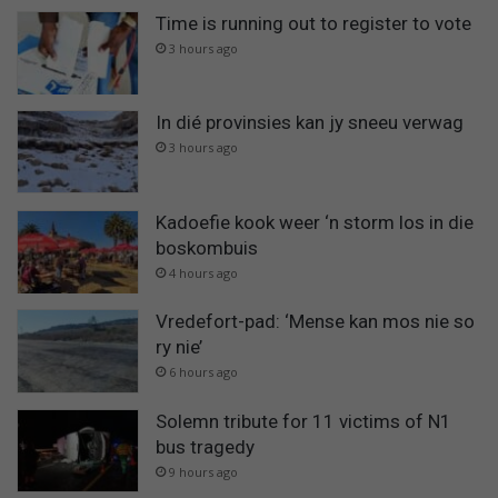
Time is running out to register to vote
3 hours ago
In dié provinsies kan jy sneeu verwag
3 hours ago
Kadoefie kook weer ‘n storm los in die
boskombuis
4 hours ago
Vredefort-pad: ‘Mense kan mos nie so
ry nie’
6 hours ago
Solemn tribute for 11 victims of N1
bus tragedy
9 hours ago