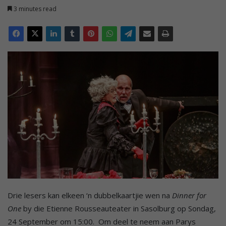
3 minutes read
Drie lesers kan elkeen ‘n dubbelkaartjie wen na
Dinner for
One
by die Etienne Rousseauteater in Sasolburg op Sondag,
24 September om 15:00. Om deel te neem aan Parys