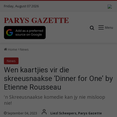
Friday, August 07 2026
PARYS GAZETTE
Search for
Menu
Home
News
News
Wen kaartjies vir die
skreeusnaakse ‘Dinner for One’ by
Etienne Rousseau
'n Skreeusnaakse komedie kan jy nie misloop
nie!
September 04, 2023
Liezl Scheepers, Parys Gazette