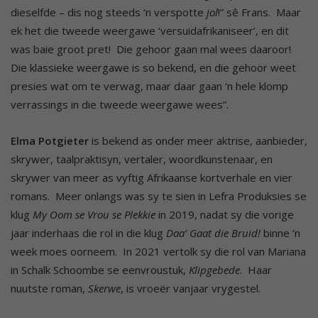
dieselfde – dis nog steeds ‘n verspotte
jol
!” sê Frans. Maar
ek het die tweede weergawe ‘versuidafrikaniseer’, en dit
was baie groot pret! Die gehoor gaan mal wees daaroor!
Die klassieke weergawe is so bekend, en die gehoor weet
presies wat om te verwag, maar daar gaan ‘n hele klomp
verrassings in die tweede weergawe wees”.
Elma Potgieter
is bekend as onder meer aktrise, aanbieder,
skrywer, taalpraktisyn, vertaler, woordkunstenaar, en
skrywer van meer as vyftig Afrikaanse kortverhale en vier
romans. Meer onlangs was sy te sien in Lefra Produksies se
klug
My Oom se Vrou se Plekkie
in 2019, nadat sy die vorige
jaar inderhaas die rol in die klug
Daa’ Gaat die Bruid!
binne ‘n
week moes oorneem. In 2021 vertolk sy die rol van Mariana
in Schalk Schoombe se eenvroustuk,
Klipgebede
. Haar
nuutste roman,
Skerwe
, is vroeër vanjaar vrygestel.