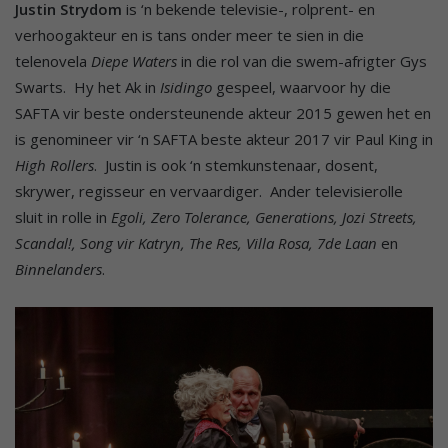
Justin Strydom
is ‘n bekende televisie-, rolprent- en
verhoogakteur en is tans onder meer te sien in die
telenovela
Diepe Waters
in die rol van die swem-afrigter Gys
Swarts. Hy het Ak in
Isidingo
gespeel, waarvoor hy die
SAFTA vir beste ondersteunende akteur 2015 gewen het en
is genomineer vir ‘n SAFTA beste akteur 2017 vir Paul King in
High Rollers
. Justin is ook ‘n stemkunstenaar, dosent,
skrywer, regisseur en vervaardiger. Ander televisierolle
sluit in rolle in
Egoli, Zero Tolerance, Generations, Jozi Streets,
Scandal!, Song vir Katryn, The Res, Villa Rosa, 7de Laan
en
Binnelanders
.