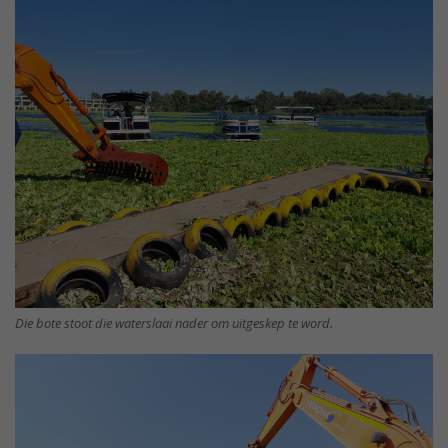
Die bote stoot die waterslaai nader om uitgeskep te word.