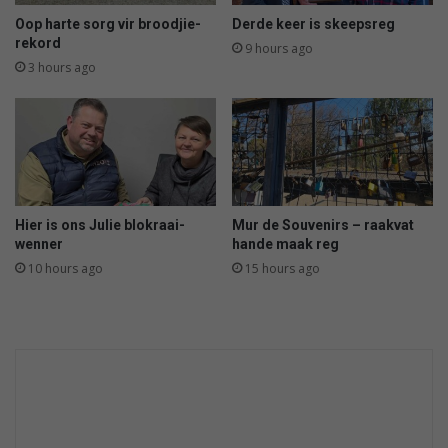
e
l
Oop harte sorg vir broodjie-
Derde keer is skeepsreg
s
a
rekord
9 hours ago
k
g
3 hours ago
r
s
y
u
f
s
l
e
i
d
k
b
e
y
Hier is ons Julie blokraai-
Mur de Souvenirs – raakvat
t
f
wenner
hande maak reg
r
r
10 hours ago
15 hours ago
a
a
g
u
e
d
d
s
i
t
e
e
b
r
y
s
D