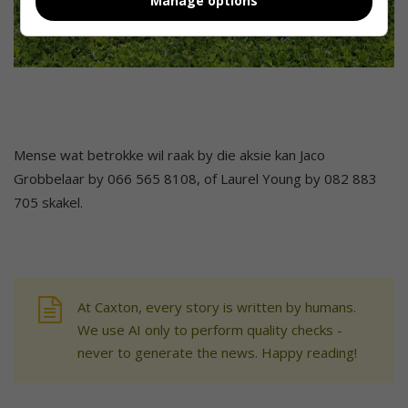
Manage options
Mense wat betrokke wil raak by die aksie kan Jaco
Grobbelaar by 066 565 8108, of Laurel Young by 082 883
705 skakel.
At Caxton, every story is written by humans.
We use AI only to perform quality checks -
never to generate the news. Happy reading!