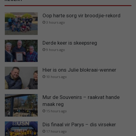
Oop harte sorg vir broodjie-rekord
3 hours ago
Derde keer is skeepsreg
9 hours ago
Hier is ons Julie blokraai-wenner
10 hours ago
Mur de Souvenirs – raakvat hande
maak reg
15 hours ago
Dis finaal vir Parys – dis virseker
17 hours ago