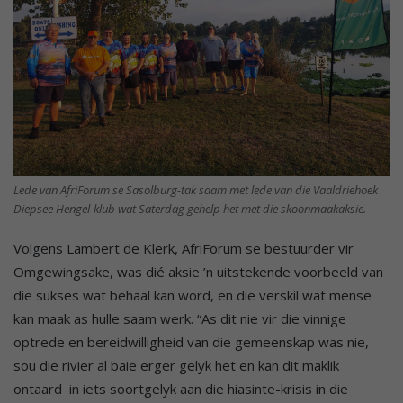
Lede van AfriForum se Sasolburg-tak saam met lede van die Vaaldriehoek
Diepsee Hengel-klub wat Saterdag gehelp het met die skoonmaakaksie.
Volgens Lambert de Klerk, AfriForum se bestuurder vir
Omgewingsake, was dié aksie ’n uitstekende voorbeeld van
die sukses wat behaal kan word, en die verskil wat mense
kan maak as hulle saam werk. “As dit nie vir die vinnige
optrede en bereidwilligheid van die gemeenskap was nie,
sou die rivier al baie erger gelyk het en kan dit maklik
ontaard in iets soortgelyk aan die hiasinte-krisis in die