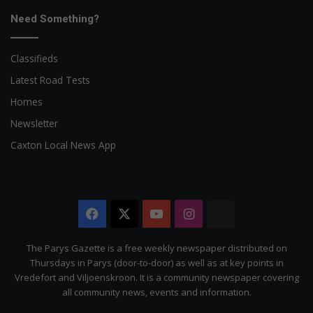
Need Something?
Classifieds
Latest Road Tests
Homes
Newsletter
Caxton Local News App
Facebook
X
YouTube
Instagram
The
Citizen
The Parys Gazette is a free weekly newspaper distributed on
Thursdays in Parys (door-to-door) as well as at key points in
Vredefort and Viljoenskroon. It is a community newspaper covering
all community news, events and information.