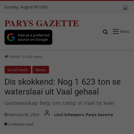
Sunday, August 09 2026
PARYS GAZETTE
Search for
Menu
Home
Local news
Local news
News
Dis skokkend: Nog 1 623 ton se
waterslaai uit Vaal gehaal
Gemeenskap help om ramp in Vaal te keer
February 05, 2024
Liezl Scheepers, Parys Gazette
2 minutes read