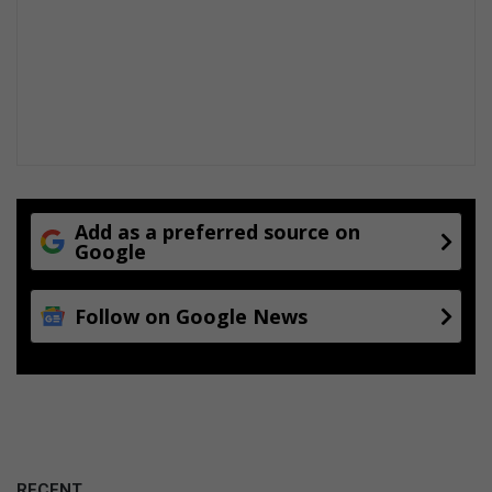
o
o
r
n
k
l
o
o
f
Add as a preferred source on
Google
Follow on Google News
RECENT