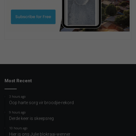
Most Recent
3 hours ago
Oop harte sorg vir broodjie-rekord
9 hours ago
Derde keer is skeepsreg
10 hours ago
Hier is ons Julie blokraai-wenner