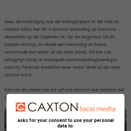
Naas die bedreiging wat die indringerplant vir die Vaal se
vislewe inhou, kan dit ‘n enorme uitwerking op toerisme
aktiwiteite op die Vaalrivier hê. Op die langeduur sal dit
pompe verstop, en skade aan toerusting vir boere
veroorsaak wat water uit die rivier pomp. Dit kan ook
uitdagings bring vir munisipale watersuiweringsaanlegte
soos by Parys en Vredefort waar water direk uit die rivier
onttrek word.
Een van die plante kan tot vyf lote uitstoot wat beteken dat
die plante elke drie weke kan vervyfdubbel.
asks for your consent to use your personal
data to: