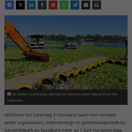
An earlier community attempt to remove water lettuce from the
Vaal river.
AfriForum het Saterdag 3 Februarie saam met verskeie
ander organisasies, ondernemings en gemeenskapslede by
Vanderbijlpark en Sasolburg meer as 1 623 ton waterslaai