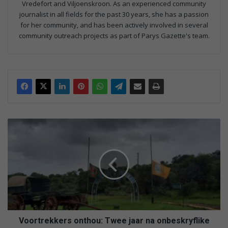
Vredefort and Viljoenskroon. As an experienced community
journalist in all fields for the past 30 years, she has a passion
for her community, and has been actively involved in several
community outreach projects as part of Parys Gazette's team.
V
o
o
r
t
r
e
k
k
e
Voortrekkers onthou: Twee jaar na onbeskryflike