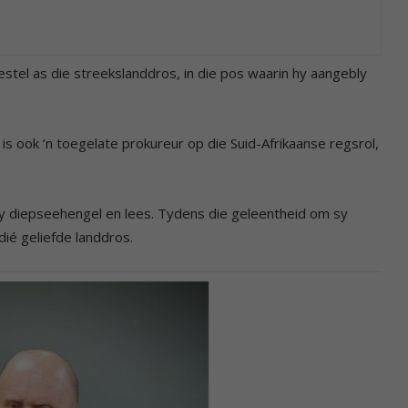
estel as die streekslanddros, in die pos waarin hy aangebly
is ook ‘n toegelate prokureur op die Suid-Afrikaanse regsrol,
hy diepseehengel en lees. Tydens die geleentheid om sy
dié geliefde landdros.