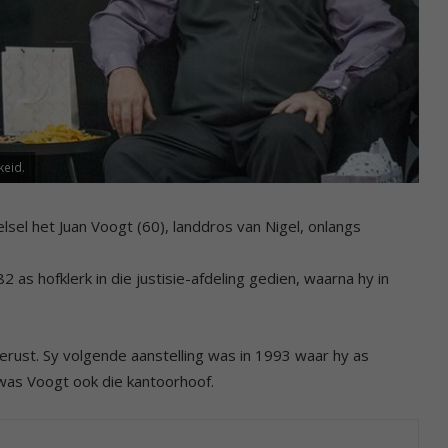
keid.
elsel het Juan Voogt (60), landdros van Nigel, onlangs
 as hofklerk in die justisie-afdeling gedien, waarna hy in
erust. Sy volgende aanstelling was in 1993 waar hy as
 was Voogt ook die kantoorhoof.