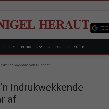
NIGEL HERAUT
Sport
Promotions
About Us
The Citizen
ukwekkende loopbaan van 43 jaar af
t ’n indrukwekkende
r af