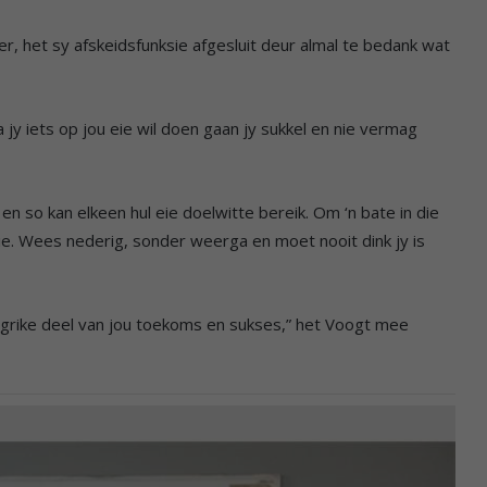
r, het sy afskeidsfunksie afgesluit deur almal te bedank wat
y iets op jou eie wil doen gaan jy sukkel en nie vermag
n so kan elkeen hul eie doelwitte bereik. Om ‘n bate in die
ie. Wees nederig, sonder weerga en moet nooit dink jy is
ngrike deel van jou toekoms en sukses,” het Voogt mee