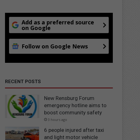
Add as a preferred source
on Google
Follow on Google News
RECENT POSTS
New Rensburg Forum
emergency hotline aims to
boost community safety
3 hours ago
6 people injured after taxi
and light motor vehicle