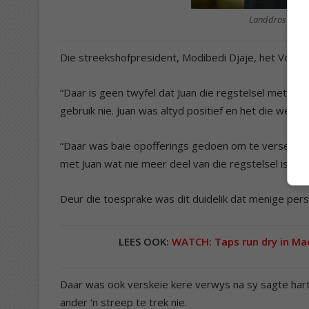
Landdros Juan V
Die streekshofpresident, Modibedi Djaje, het Voogt g
“Daar is geen twyfel dat Juan die regstelsel met ond
gebruik nie. Juan was altyd positief en het die werk 
“Daar was baie opofferings gedoen om te verseker 
met Juan wat nie meer deel van die regstelsel is nie
Deur die toesprake was dit duidelik dat menige pers
LEES OOK:
WATCH: Taps run dry in Ma
Daar was ook verskeie kere verwys na sy sagte hart
ander ‘n streep te trek nie.