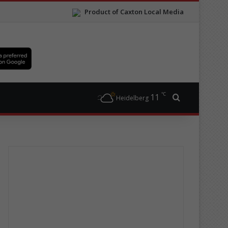
Product of Caxton Local Media
℃
11
Search for
Heidelberg