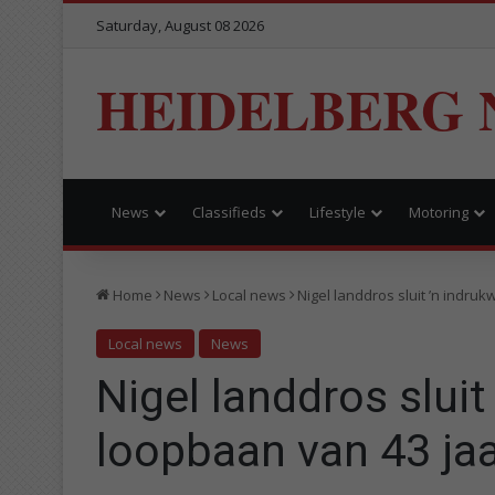
Saturday, August 08 2026
HEIDELBERG 
News
Classifieds
Lifestyle
Motoring
Home
News
Local news
Nigel landdros sluit ’n indr
Local news
News
Nigel landdros slui
loopbaan van 43 jaa