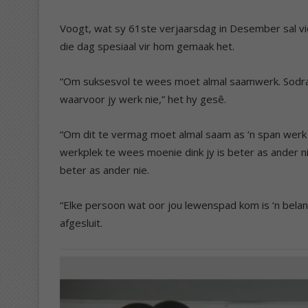
Voogt, wat sy 61ste verjaarsdag in Desember sal vie
die dag spesiaal vir hom gemaak het.
“Om suksesvol te wees moet almal saamwerk. Sodra j
waarvoor jy werk nie,” het hy gesê.
“Om dit te vermag moet almal saam as ‘n span werk e
werkplek te wees moenie dink jy is beter as ander n
beter as ander nie.
“Elke persoon wat oor jou lewenspad kom is ‘n bela
afgesluit.