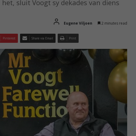
 het, sluit Voogt sy dekades van diens
Eugene Viljoen
2 minutes read
Pinterest
Share via Email
Print