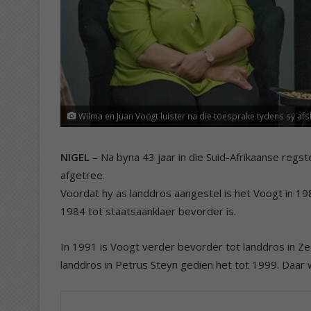
Wilma en Juan Voogt luister na die toesprake tydens sy afs
NIGEL
– Na byna 43 jaar in die Suid-Afrikaanse regst
afgetree.
Voordat hy as landdros aangestel is het Voogt in 1982
1984 tot staatsaanklaer bevorder is.
In 1991 is Voogt verder bevorder tot landdros in Ze
landdros in Petrus Steyn gedien het tot 1999. Daar