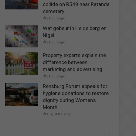
collide on R549 near Ratanda
cemetery
3 hours ago
Wat gebeur in Heidelberg en
Nigel
3 hours ago
Property experts explain the
difference between
marketing and advertising
3 hours ago
Rensburg Forum appeals for
hygiene donations to restore
dignity during Women’s
Month
August 07, 2026