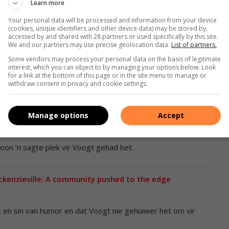
Learn more
oogt tydens sy toespraak.
Your personal data will be processed and information from your device
(cookies, unique identifiers and other device data) may be stored by,
accessed by and shared with 28 partners or used specifically by this site.
eloof vir sy diens in Suid-Afrikaanse regstelsel.
We and our partners may use precise geolocation data.
List of partners.
Some vendors may process your personal data on the basis of legitimate
interest, which you can object to by managing your options below. Look
erskeiding gedien het nie. Hy het nooit gekla of verskonings
for a link at the bottom of this page or in the site menu to manage or
altyd eerste gestel,” het Djaje gesê.
withdraw consent in privacy and cookie settings.
dat die reg altyd sy gang gaan. Ons gaan soveel armer wees
Manage options
Accept
,” het Djaje bygevoeg.
oon ’n sagte plek vir Voogt gehad het.
ckenzieville: A community pushed to the edge
 en sin van humor en dat Voogt nie gehuiwer het om vir