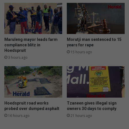
a
n
e
w
d
o
g
Maruleng mayor leads farm
Morutji man sentenced to 15
o
compliance blitz in
years for rape
Hoedspruit
r
15 hours ago
c
3 hours ago
a
t
t
o
y
o
u
Hoedspruit road works
Tzaneen gives illegal sign
r
probed over dumped asphalt
owners 30 days to comply
h
16 hours ago
21 hours ago
o
m