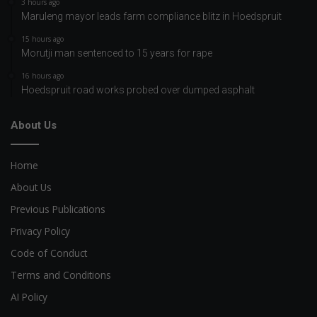
3 hours ago
Maruleng mayor leads farm compliance blitz in Hoedspruit
15 hours ago
Morutji man sentenced to 15 years for rape
16 hours ago
Hoedspruit road works probed over dumped asphalt
About Us
Home
About Us
Previous Publications
Privacy Policy
Code of Conduct
Terms and Conditions
AI Policy