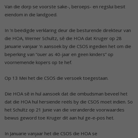
Van die dorp se voorste sake-, beroeps- en regslui besit
eiendom in die landgoed.
In ‘n beëdigde verklaring deur die besturende direkteur van
die HOA, Werner Schultz, sê die HOA dat Kruger op 28
Januarie vanjaar ‘n aansoek by die CSOS ingedien het om die
beperking van “ouer as 40-jaar en geen kinders” op
voornemende kopers op te hef.
Op 13 Mei het die CSOS die versoek toegestaan.
Die HOA sê in hul aansoek dat die ombudsman beveel het
dat die HOA hul hersiende reëls by die CSOS moet indien. So
het Schultz op 21 Junie van die veranderde voorwaardes
bewus geword toe Kruger dit aan hul ge-e-pos het.
In Januarie vanjaar het die CSOS die HOA se