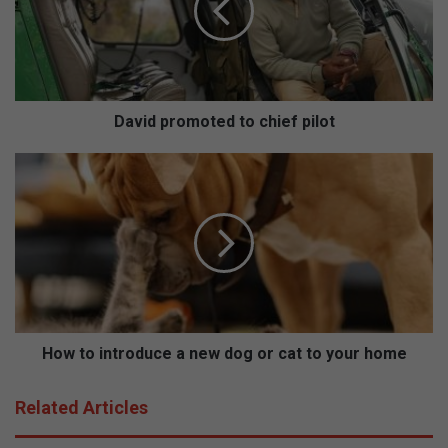
d
p
r
o
m
o
David promoted to chief pilot
t
e
H
d
o
t
w
o
t
c
o
h
i
i
n
e
t
f
r
p
o
How to introduce a new dog or cat to your home
i
d
l
u
Related Articles
o
c
t
e