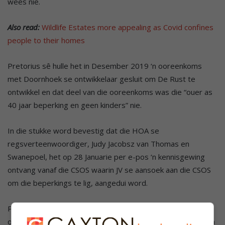
wees nie.
Also read:
Wildlife Estates more appealing as Covid confines
people to their homes
Pretorius sê hulle het in Desember 2019 ‘n ooreenkoms
met Doornhoek se ontwikkelaar gesluit om De Rust te
ontwikkel en dat deel van die ooreenkoms was die “ouer as
40 jaar beperking en geen kinders” nie.
In die stukke word bevestig dat die HOA se
regsverteenwoordiger, Judy Jacobsz van Thomas en
Swanepoel, het op 28 Januarie per e-pos ‘n kennisgewing
ontvang vanaf die CSOS waarin JV se aansoek aan die CSOS
om die beperkings te lig, aangedui word.
Pretorius sê dat die HOA het vanaf Januarie tot April gehad
om die aansoek teen te staan, maar dat hulle dit nie gedoen