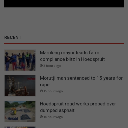
RECENT
Maruleng mayor leads farm
compliance blitz in Hoedspruit
3 hours ago
Morutji man sentenced to 15 years for
rape
15 hours ago
Hoedspruit road works probed over
dumped asphalt
16 hours ago