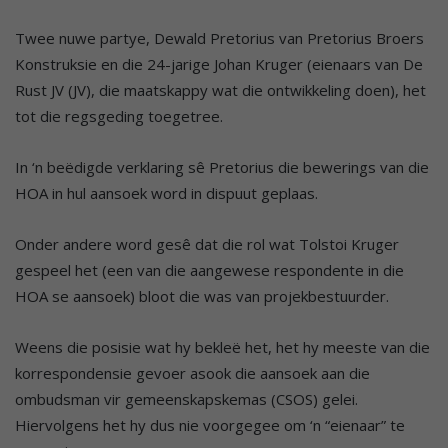
Twee nuwe partye, Dewald Pretorius van Pretorius Broers
Konstruksie en die 24-jarige Johan Kruger (eienaars van De
Rust JV (JV), die maatskappy wat die ontwikkeling doen), het
tot die regsgeding toegetree.
In ‘n beëdigde verklaring sê Pretorius die bewerings van die
HOA in hul aansoek word in dispuut geplaas.
Onder andere word gesê dat die rol wat Tolstoi Kruger
gespeel het (een van die aangewese respondente in die
HOA se aansoek) bloot die was van projekbestuurder.
Weens die posisie wat hy bekleë het, het hy meeste van die
korrespondensie gevoer asook die aansoek aan die
ombudsman vir gemeenskapskemas (CSOS) gelei.
Hiervolgens het hy dus nie voorgegee om ‘n “eienaar” te