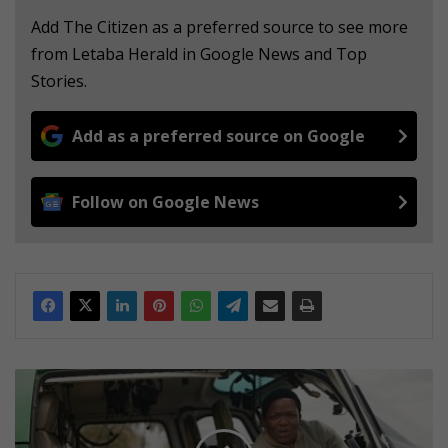
Add The Citizen as a preferred source to see more
from Letaba Herald in Google News and Top
Stories.
Add as a preferred source on Google
Follow on Google News
D
a
v
i