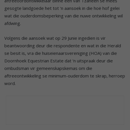
aftreeoordontwikkelaar binne een van Tzaneen se mees
gesogte landgoede het tot ‘n aansoek in die hoë hof gelei
wat die ouderdomsbeperking van die nuwe ontwikkeling wil
afdwing.
Volgens die aansoek wat op 29 Junie ingedien is vir
beantwoording deur die respondente en wat in die Herald
se besit is, vra die huiseienaarsvereniging (HOA) van die
Doornhoek Equestrian Estate dat ‘n uitspraak deur die
ombudsman vir gemeenskapskemas om die
aftreeontwikkeling se minimum-ouderdom te skrap, herroep
word.