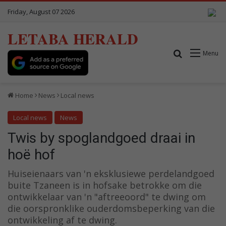
Friday, August 07 2026
LETABA HERALD
Search for
Menu
Home
News
Local news
Local news
News
Twis by spoglandgoed draai in
hoë hof
Huiseienaars van 'n eksklusiewe perdelandgoed
buite Tzaneen is in hofsake betrokke om die
ontwikkelaar van 'n "aftreeoord" te dwing om
die oorspronklike ouderdomsbeperking van die
ontwikkeling af te dwing.