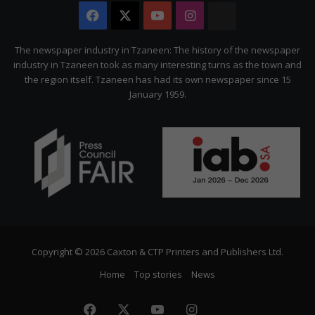
Facebook
X
YouTube
Instagram
The
Citizen
The newspaper industry in Tzaneen: The history of the newspaper
industry in Tzaneen took as many interesting turns as the town and
the region itself. Tzaneen has had its own newspaper since 15
January 1959.
Copyright © 2026 Caxton & CTP Printers and Publishers Ltd.
Home
Top stories
News
Facebook
X
YouTube
Instagram
The