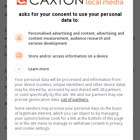
het nie. Daarom betwyfel JV die dringendheid van die
aansoek.
asks for your consent to use your personal
data to:
Die aansoek verwys verder op e-poskorrespondensie
Personalised advertising and content, advertising and
waarin JV te kenne gee dat hulle gaan voortgaan om De Rust
content measurement, audience research and
services development
te bemark sonder die “ouer as 40 jaar en geen kinders
beperking”.
Store and/or access information on a device
Learn more
Dit blyk verder dat op 13 April is ‘n verdere e-pos aan André
Thomas van Thomas en Swanepoel gerig waarop gevra
Your personal data will be processed and information from
your device (cookies, unique identifiers and other device data)
word om dringend aandag te skenk aan die saak aangesien
may be stored by, accessed by and shared with 28 partners
“ons projek tot stilstand gekom het in afwagting om hierdie
or used specifically by this site. We and our partners may use
precise geolocation data.
List of partners.
aangeleentheid te finaliseer”.
Some vendors may process your personal data on the basis
of legitimate interest, which you can object to by managing
• ‘n Navraag is ook aangestuur aan die CSOS. Volgens hulle is
your options below. Look for a link at the bottom of this page
or in the site menu to manage or withdraw consent in privacy
dit teen hulle beleid om op hofsake kommentaar te lewer.
and cookie settings.