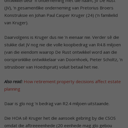
ontwikkel deur ‘n onderneming met die naam, JV De Rust
(JV), ‘n gesamentlike onderneming van Pretorius Broers
Konstruksie en Johan Paul Casper Kruger (24) (‘n familielid
van Kruger).
Daarvolgens is Kruger dus nie ‘n eienaar nie. Verder sê die
stukke dat JV nog nie die volle koopbedrag van R4.8 miljoen
(van die eiendom waarop De Rust ontwikkel word aan die
oorspronklike ontwikkelaar van Doornhoek, Pieter Scholtz, ‘n
sitrusboer van Hoedspruit) voluit betaal het nie.
Also read:
How retirement property decisions affect estate
planning
Daar is glo nog ‘n bedrag van R2.4 miljoen uitstaande.
Die HOA sê Kruger het die aansoek gebring by die CSOS
omdat die aftreeeenhede (20 eenhede mag glo gebou