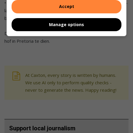
• Na wat verneem word beoog die eienaars van Doornhoek-
Accept
landgoed om hul ook tot die regsgeding te voeg sodat hul
belange ook verteenwoordig kan word.
Manage options
Die saak was geskeduleer om op Dinsdag 20 Julie in die hoë
hof in Pretoria te dien.
At Caxton, every story is written by humans.
We use AI only to perform quality checks -
never to generate the news. Happy reading!
Support local journalism