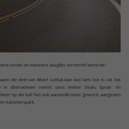
pend vorder en inwoners daagliks verontrief word nie.”
rin die deel van Albert Luthuli-laan wat tans toe is, val. Die
 in alternatiewe roetes soos Walter Sisulu, Spruit- en
erkeer op die bult het ook aansienlik meer geword, aangesien
en Kanonierspark.