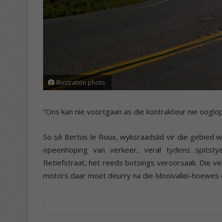
Illustration photo.
“Ons kan nie voortgaan as die kontrakteur nie ooglo
So sê Bertus le Roux, wyksraadslid vir die gebied waa
opeenhoping van verkeer, veral tydens spitstye
Retiefstraat, het reeds botsings veroorsaak. Die v
motors daar moet deurry na die Mooivallei-hoewes 