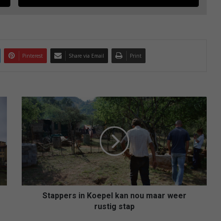
Pinterest
Share via Email
Print
S
t
a
p
p
e
r
s
i
n
Stappers in Koepel kan nou maar weer
K
rustig stap
o