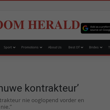
OOM HERALD
Sport
Promotions
About Us
Best Of
Brides
T
 nuwe kontrakteur’
trakteur nie ooglopend vorder en
nie.”