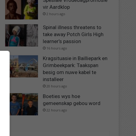
Spesiale Vrouedagpromosie
vir Aardklop
2 hours ago
Spinal illness threatens to
take away Potch Girls High
learner’s passion
16 hours ago
Kragsituasie in Bailliepark en
Grimbeekpark: Taakspan
besig om nuwe kabel te
installeer
20 hours ago
Boeties wys hoe
gemeenskap gebou word
22 hours ago