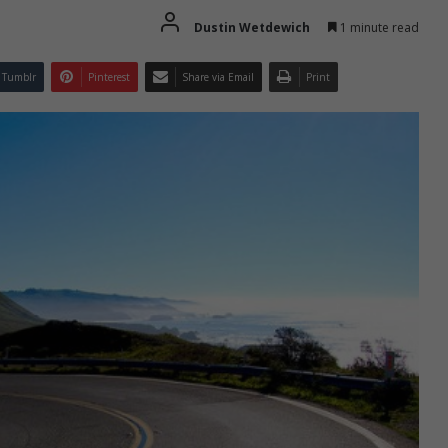
Dustin Wetdewich
1 minute read
Tumblr
Pinterest
Share via Email
Print