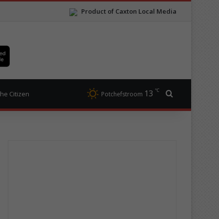
Product of Caxton Local Media
℃
13
Search for
he Citizen
Potchefstroom