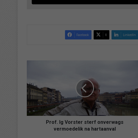
Facebook
X
LinkedIn
P
r
o
f
.
I
g
V
o
r
Prof. Ig Vorster sterf onverwags
s
vermoedelik na hartaanval
t