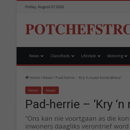
Friday, August 07 2026
POTCHEFSTR
News
Classifieds
Lifestyle
Motoring
Home
News
Pad-herrie – ‘Kry ‘n nuwe kontrakteur’
News
News
Pad-herrie – ‘Kry ‘n
“Ons kan nie voortgaan as die kon
inwoners daagliks verontrief word 