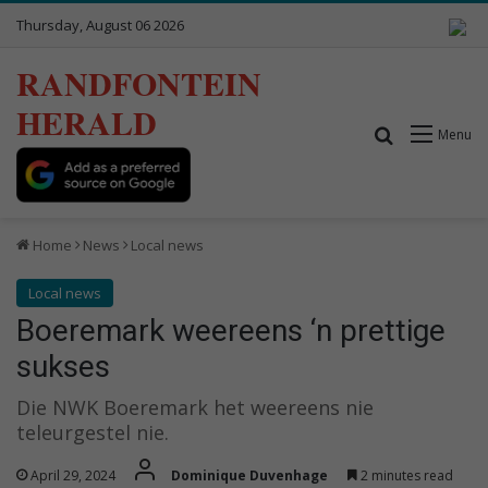
Thursday, August 06 2026
RANDFONTEIN
HERALD
Search for
Menu
Home
News
Local news
Local news
Boeremark weereens ‘n prettige
sukses
Die NWK Boeremark het weereens nie
teleurgestel nie.
April 29, 2024
Dominique Duvenhage
2 minutes read