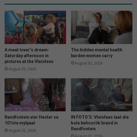
A meat lover’s dream:
The hidden mental health
Saturday afternoon in
burden women carry
pictures at the Vleisfees
August 02, 2026
August 03, 2026
Randfontein vier Hester se
IN FOTO’S: Vleisfees laat die
101ste mylpaal
kole behoorlik brand in
Randfontein
August 02, 2026
August 01, 2026