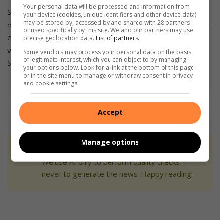
Your personal data will be processed and information from
Sienie van Coller se brei-stalletjie het die kollig gevang met
your device (cookies, unique identifiers and other device data)
may be stored by, accessed by and shared with 28 partners
die verskeidenheid helder musse en serpe. Sienie vertel dat
or used specifically by this site. We and our partners may use
een produk ongeveer een uur vat om te brei. Sy het
precise geolocation data.
List of partners.
verduidelik dat sy mal is oor handwerk en kreatiewe kunste.
Some vendors may process your personal data on the basis
of legitimate interest, which you can object to by managing
Sy het haarself beskryf as ‘n kunstenaar.
your options below. Look for a link at the bottom of this page
or in the site menu to manage or withdraw consent in privacy
and cookie settings.
Accept
Manage options
At Caxton, every story is written by humans.
We use AI only to perform quality checks -
never to generate the news. Happy reading!