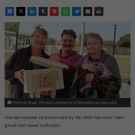
Petro de Waal, Christell Lammertyn en Mariette van Jaarsveld.
Hierdie naweek se boeremark by die NWK het weer vlam
gevat met nuwe stalletjies.