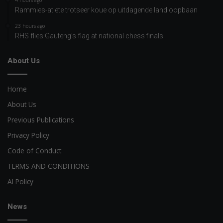
Rammies-atlete trotseer koue op uitdagende landloopbaan
23 hours ago
RHS flies Gauteng’s flag at national chess finals
About Us
Home
About Us
Previous Publications
Privacy Policy
Code of Conduct
TERMS AND CONDITIONS
AI Policy
News