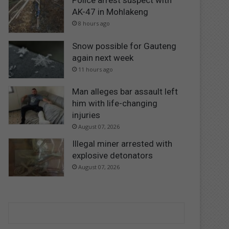
Police arrest suspect with
AK-47 in Mohlakeng
8 hours ago
Snow possible for Gauteng
again next week
11 hours ago
Man alleges bar assault left
him with life-changing
injuries
August 07, 2026
Illegal miner arrested with
explosive detonators
August 07, 2026