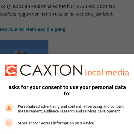
kking. Koos en Paul Prinsloo het hul 1973 Ford Capri ten
Vleisfees bygewoon het en uitsien na wat elke jaar bied.
fees vuur en vlam aan die gang
asks for your consent to use your personal data
to:
Personalised advertising and content, advertising and content
measurement, audience research and services development
Store and/or access information on a device