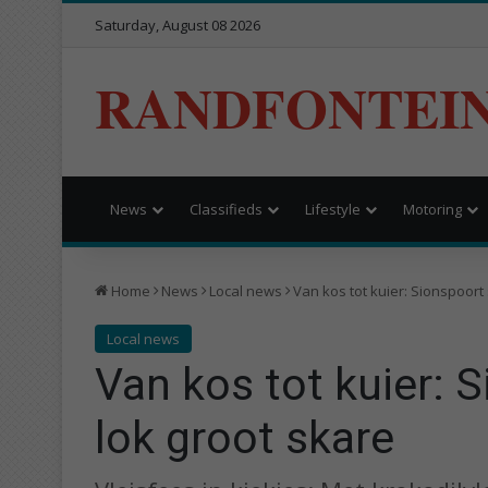
Saturday, August 08 2026
RANDFONTEI
News
Classifieds
Lifestyle
Motoring
Home
News
Local news
Van kos tot kuier: Sionspoort
Local news
Van kos tot kuier: 
lok groot skare