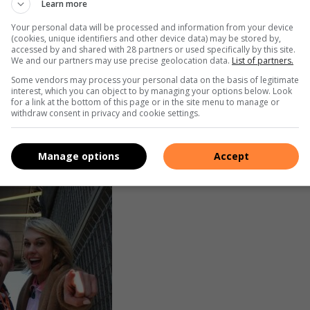
Learn more
Your personal data will be processed and information from your device
(cookies, unique identifiers and other device data) may be stored by,
accessed by and shared with 28 partners or used specifically by this site.
We and our partners may use precise geolocation data.
List of partners.
ament en Letta Mitchell.
Some vendors may process your personal data on the basis of legitimate
interest, which you can object to by managing your options below. Look
aam met haar tannie, Letta Mitchell van Carletonville, die
for a link at the bottom of this page or in the site menu to manage or
withdraw consent in privacy and cookie settings.
k besoekers van so ver as Pretoria, insluitend Vanes-Mari
ea-netbalspeler.
Manage options
Accept