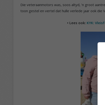
Die veteraanmotors was, soos altyd, ’n groot aantre
toon gestel en vertel dat hulle verlede jaar ook die 
• Lees ook:
KYK: Vleis