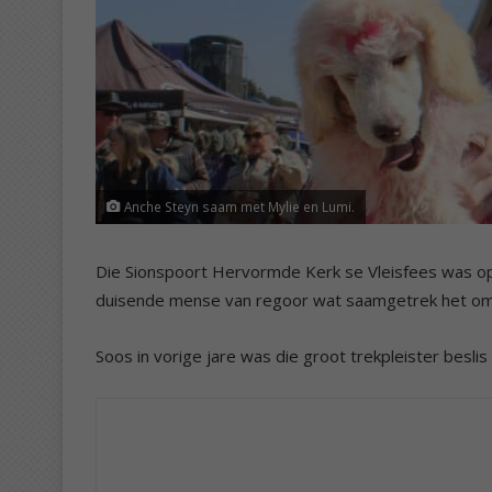
Anche Steyn saam met Mylie en Lumi.
Die Sionspoort Hervormde Kerk se Vleisfees was op
duisende mense van regoor wat saamgetrek het om 
Soos in vorige jare was die groot trekpleister beslis 