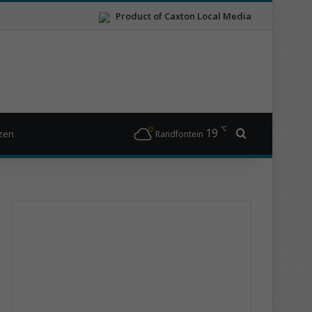
Product of Caxton Local Media
℃
19
Search for
izen
Randfontein