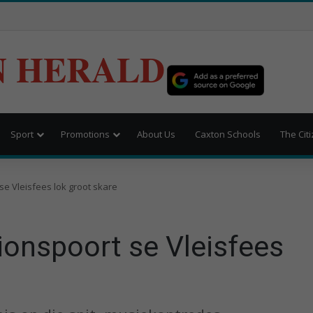
N HERALD
Sport
Promotions
About Us
Caxton Schools
The Cit
 se Vleisfees lok groot skare
Sionspoort se Vleisfees