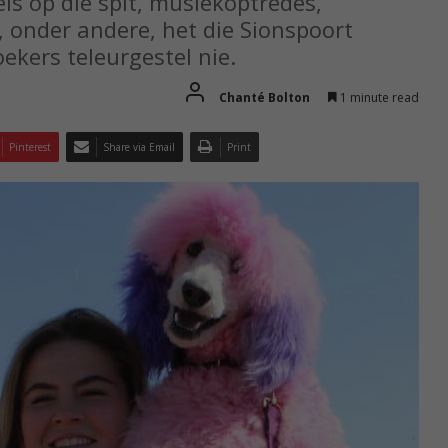
leis op die spit, musiekoptredes,
s, onder andere, het die Sionspoort
oekers teleurgestel nie.
Chanté Bolton
1 minute read
Pinterest
Share via Email
Print