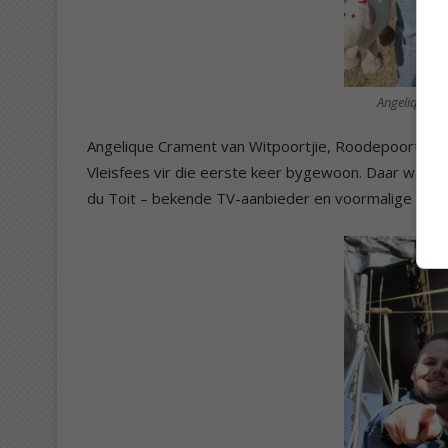
Angelique Cr
Angelique Crament van Witpoortjie, Roodepoort, het s
Vleisfees vir die eerste keer bygewoon. Daar was oo
du Toit – bekende TV-aanbieder en voormalige Prot