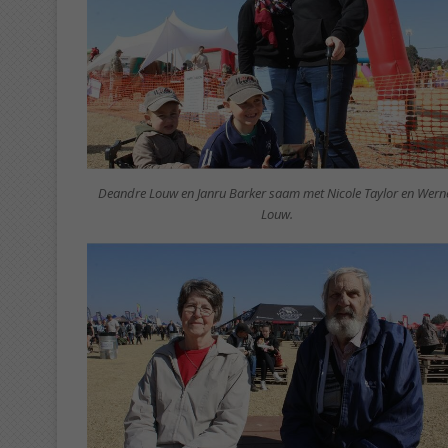
Deandre Louw en Janru Barker saam met Nicole Taylor en Wern
Louw.