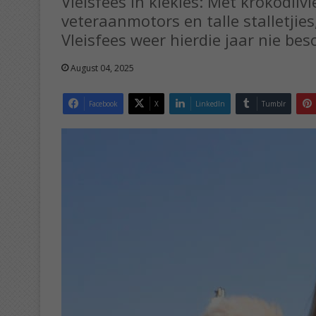
Vleisfees in kiekies: Met krokodilv
veteraanmotors en talle stalletjie
Vleisfees weer hierdie jaar nie bes
August 04, 2025
Facebook
X
LinkedIn
Tumblr