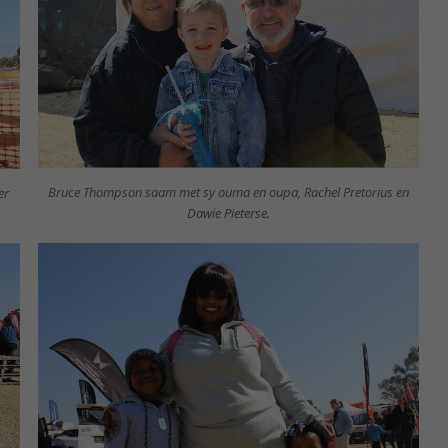
Bruce Thompson saam met sy ouma en oupa, Rachel Pretorius en
er
Dawie Pieterse.