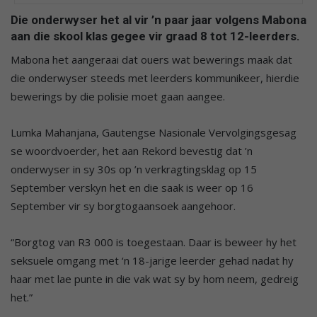
Die onderwyser het al vir ’n paar jaar volgens Mabona
aan die skool klas gegee vir graad 8 tot 12-leerders.
Mabona het aangeraai dat ouers wat bewerings maak dat
die onderwyser steeds met leerders kommunikeer, hierdie
bewerings by die polisie moet gaan aangee.
Lumka Mahanjana, Gautengse Nasionale Vervolgingsgesag
se woordvoerder, het aan Rekord bevestig dat ’n
onderwyser in sy 30s op ’n verkragtingsklag op 15
September verskyn het en die saak is weer op 16
September vir sy borgtogaansoek aangehoor.
“Borgtog van R3 000 is toegestaan. Daar is beweer hy het
seksuele omgang met ‘n 18-jarige leerder gehad nadat hy
haar met lae punte in die vak wat sy by hom neem, gedreig
het.”