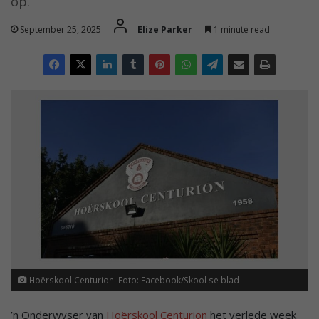
op.
September 25, 2025
Elize Parker
1 minute read
Hoërskool Centurion. Foto: Facebook/Skool se blad
’n Onderwyser van
Hoërskool Centurion
het verlede week