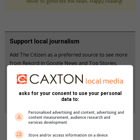
never to generate the news. Happy reading!
Support local journalism
Add The Citizen as a preferred source to see more
from Rekord in Google News and Top Stories.
Add as a preferred source on Google
asks for your consent to use your personal
data to:
Follow on Google News
Personalised advertising and content, advertising and
content measurement, audience research and
services development
Store and/or access information on a device