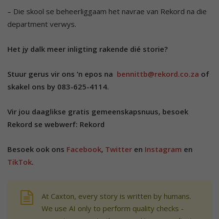
– Die skool se beheerliggaam het navrae van Rekord na die
department verwys.
Het jy dalk meer inligting rakende dié storie?
Stuur gerus vir ons ‘n epos na
bennittb@rekord.co.za
of
skakel ons by 083-625-4114.
Vir jou daaglikse gratis gemeenskapsnuus, besoek
Rekord se webwerf: Rekord
Besoek ook ons
Facebook
,
Twitter
en
Instagram
en
TikTok
.
At Caxton, every story is written by humans.
We use AI only to perform quality checks -