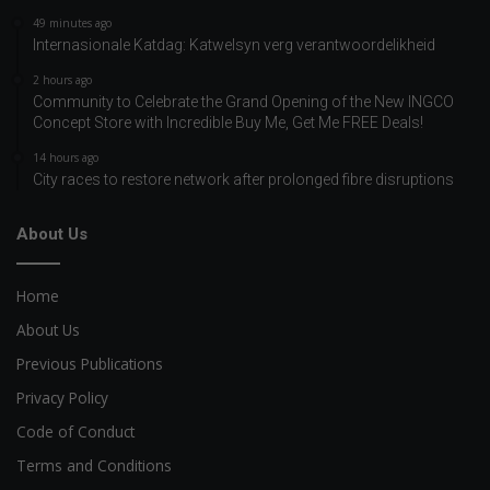
49 minutes ago
Internasionale Katdag: Katwelsyn verg verantwoordelikheid
2 hours ago
Community to Celebrate the Grand Opening of the New INGCO
Concept Store with Incredible Buy Me, Get Me FREE Deals!
14 hours ago
City races to restore network after prolonged fibre disruptions
About Us
Home
About Us
Previous Publications
Privacy Policy
Code of Conduct
Terms and Conditions