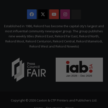
Facebook
X
YouTube
Instagram
The
Citizen
Established in 1986, Rekord has become the capital city’s largest and
most influential community newspaper group. The group publishes
nine weekly titles (Rekord East, Rekord Far East, Rekord North,
Rekord Moot, Rekord Centurion, Rekord Central, Rekord Mamelodi,
Rekord West and Rekord Noweto)
Copyright © 2026 Caxton & CTP Printers and Publishers Ltd.
Home
Top stories
News