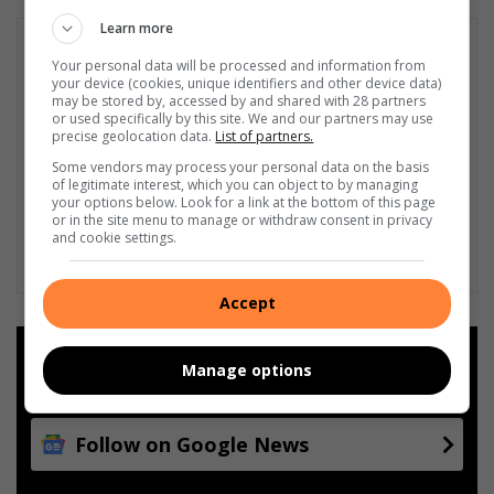
Learn more
Your personal data will be processed and information from
your device (cookies, unique identifiers and other device data)
may be stored by, accessed by and shared with 28 partners
or used specifically by this site. We and our partners may use
precise geolocation data.
List of partners.
Some vendors may process your personal data on the basis
of legitimate interest, which you can object to by managing
your options below. Look for a link at the bottom of this page
or in the site menu to manage or withdraw consent in privacy
and cookie settings.
Accept
Add as a preferred source on
Manage options
Google
Follow on Google News