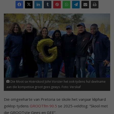
Die Moot se Hoërskool John Vorster het ook tydens hul deelname
aan die kompetisie groot gees gewys. Foto: Verskaf
Die omgeeharte van Pretoria se skole het vanjaar kliphard
geklop tydens
GROOTfm 90.5
se 2025-veldtog: “Skool met
die GROOTste Gees en GEE”.