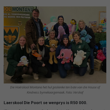
Die Hoërskool Montana het hul geskenke ten bate van die House of
Kindness bymekaargemaak. Foto: Verskaf
Laerskool Die Poort se wenprys is R50 000.