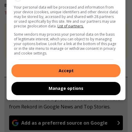
Besoek ook ons
Facebook
,
Twitter
en
Instagram
en
Your personal data will be processed and information from
your device (cookies, unique identifiers and other device data)
TikTok
.
may be stored by, accessed by and shared with 28 partners
or used specifically by this site. We and our partners may use
precise geolocation data.
List of partners.
At Caxton, every story is written by humans.
Some vendors may process your personal data on the basis
of legitimate interest, which you can object to by managing
We use AI only to perform quality checks -
your options below. Look for a link at the bottom of this page
never to generate the news. Happy reading!
or in the site menu to manage or withdraw consent in privacy
and cookie settings.
Accept
Support local journalism
Manage options
Add The Citizen as a preferred source to see more
from Rekord in Google News and Top Stories.
Add as a preferred source on Google