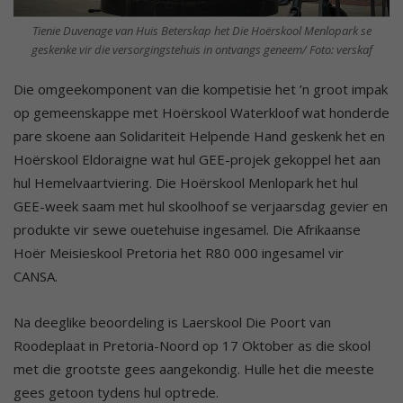
Tienie Duvenage van Huis Beterskap het Die Hoërskool Menlopark se
geskenke vir die versorgingstehuis in ontvangs geneem/ Foto: verskaf
Die omgeekomponent van die kompetisie het ’n groot impak
op gemeenskappe met Hoërskool Waterkloof wat honderde
pare skoene aan Solidariteit Helpende Hand geskenk het en
Hoërskool Eldoraigne wat hul GEE-projek gekoppel het aan
hul Hemelvaartviering. Die Hoërskool Menlopark het hul
GEE-week saam met hul skoolhoof se verjaarsdag gevier en
produkte vir sewe ouetehuise ingesamel. Die Afrikaanse
Hoër Meisieskool Pretoria het R80 000 ingesamel vir
CANSA.
Na deeglike beoordeling is Laerskool Die Poort van
Roodeplaat in Pretoria-Noord op 17 Oktober as die skool
met die grootste gees aangekondig. Hulle het die meeste
gees getoon tydens hul optrede.