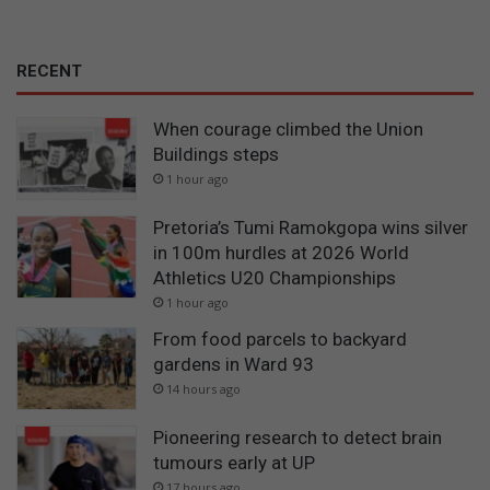
RECENT
When courage climbed the Union
Buildings steps
1 hour ago
Pretoria’s Tumi Ramokgopa wins silver
in 100m hurdles at 2026 World
Athletics U20 Championships
1 hour ago
From food parcels to backyard
gardens in Ward 93
14 hours ago
Pioneering research to detect brain
tumours early at UP
17 hours ago