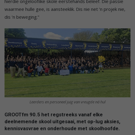
hierdie ongelooflike skole eerstehands beleef. Die passie
waarmee hulle gee, is aansteeklik. Dis nie net ’n projek nie,
dis ’n beweging.”
Leerders en personeel juig van vreugde ná hul
GROOTfm 90.5 het regstreeks vanaf elke
deelnemende skool uitgesaai, met op-lug aksies,
kennisvasvrae en onderhoude met skoolhoofde.