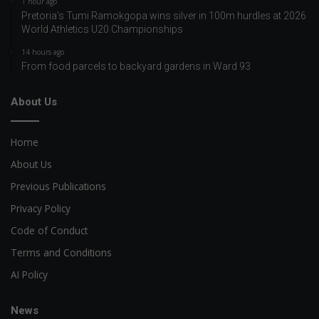
1 hour ago
Pretoria’s Tumi Ramokgopa wins silver in 100m hurdles at 2026
World Athletics U20 Championships
14 hours ago
From food parcels to backyard gardens in Ward 93
About Us
Home
About Us
Previous Publications
Privacy Policy
Code of Conduct
Terms and Conditions
AI Policy
News