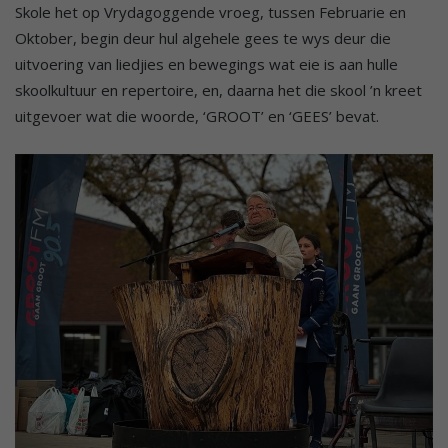
Skole het op Vrydagoggende vroeg, tussen Februarie en
Oktober, begin deur hul algehele gees te wys deur die
uitvoering van liedjies en bewegings wat eie is aan hulle
skoolkultuur en repertoire, en, daarna het die skool ’n kreet
uitgevoer wat die woorde, ‘GROOT’ en ‘GEES’ bevat.