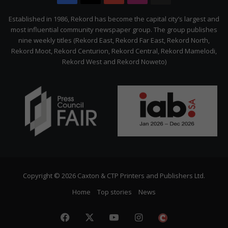
Citizen
Established in 1986, Rekord has become the capital city’s largest and
most influential community newspaper group. The group publishes
nine weekly titles (Rekord East, Rekord Far East, Rekord North,
Rekord Moot, Rekord Centurion, Rekord Central, Rekord Mamelodi,
Rekord West and Rekord Noweto)
Copyright © 2026 Caxton & CTP Printers and Publishers Ltd.
Home
Top stories
News
Facebook
X
YouTube
Instagram
The