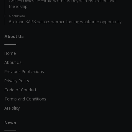
Golden Oldies celebrate Women’s Day with inspiration and
friendship
4 hours ago
Brakpan SAPS salutes women turning waste into opportunity
About Us
Home
About Us
Previous Publications
Privacy Policy
Code of Conduct
Terms and Conditions
AI Policy
News