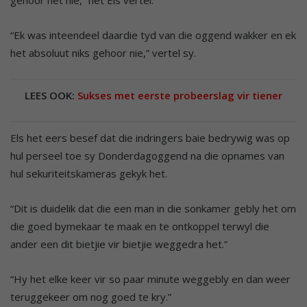
gehoor het nie,” het Els vertel.
“Ek was inteendeel daardie tyd van die oggend wakker en ek
het absoluut niks gehoor nie,” vertel sy.
LEES OOK:
Sukses met eerste probeerslag vir tiener
Els het eers besef dat die indringers baie bedrywig was op
hul perseel toe sy Donderdagoggend na die opnames van
hul sekuriteitskameras gekyk het.
“Dit is duidelik dat die een man in die sonkamer gebly het om
die goed bymekaar te maak en te ontkoppel terwyl die
ander een dit bietjie vir bietjie weggedra het.”
“Hy het elke keer vir so paar minute weggebly en dan weer
teruggekeer om nog goed te kry.”