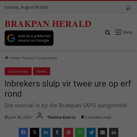
Sunday, August 09 2026
BRAKPAN HERALD
Search for
Menu
Home
News
Local news
Local news
News
Inbrekers sluip vir twee ure op erf
rond
Die voorval is by die Brakpan SAPD aangemeld.
June 30, 2023
Thelma Koorts
2 minutes read