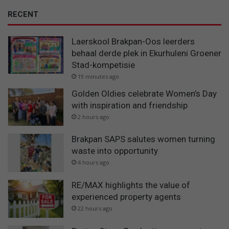
RECENT
Laerskool Brakpan-Oos leerders
behaal derde plek in Ekurhuleni Groener
Stad-kompetisie
19 minutes ago
Golden Oldies celebrate Women’s Day
with inspiration and friendship
2 hours ago
Brakpan SAPS salutes women turning
waste into opportunity
4 hours ago
RE/MAX highlights the value of
experienced property agents
22 hours ago