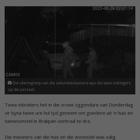
Die skermgreep van die sekuriteitskamera wys die twee indringers
op die perseel.
Twee inbrekers het in die vroeë oggendure van Donderdag
vir byna twee ure hul tyd geneem om goedere uit ‘n huis en
tuinwoonstel in Brakpan-sentraal te dra.
Die inwoners van die huis en die woonstel was salig