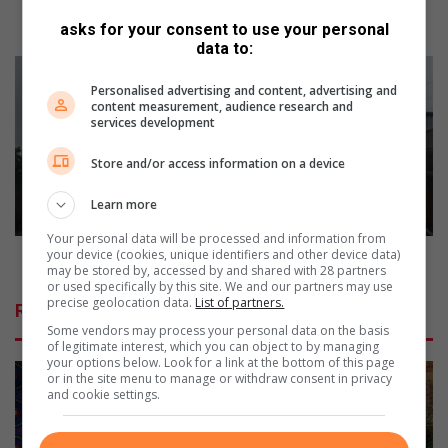
a
Bargains galore at East Rand Children's Haven
l
charity shop
asks for your consent to use your personal
o
data to:
r
P
e
l
Personalised advertising and content, advertising and
a
content measurement, audience research and
a
services development
t
n
E
n
Store and/or access information on a device
a
e
s
d
Learn more
t
p
R
o
Your personal data will be processed and information from
a
your device (cookies, unique identifiers and other device data)
w
Planned power outage to affect Greater Springs
may be stored by, accessed by and shared with 28 partners
n
e
or used specifically by this site. We and our partners may use
d
r
precise geolocation data.
List of partners.
Related Articles
C
o
Some vendors may process your personal data on the basis
h
u
of legitimate interest, which you can object to by managing
i
t
your options below. Look for a link at the bottom of this page
or in the site menu to manage or withdraw consent in privacy
l
a
and cookie settings.
d
g
r
e
e
t