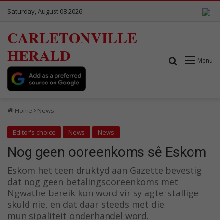
Saturday, August 08 2026
CARLETONVILLE
HERALD
Search for
Menu
Home
News
Editor's choice
News
News
Nog geen ooreenkoms sê Eskom
Eskom het teen druktyd aan Gazette bevestig
dat nog geen betalingsooreenkoms met
Ngwathe bereik kon word vir sy agterstallige
skuld nie, en dat daar steeds met die
munisipaliteit onderhandel word.