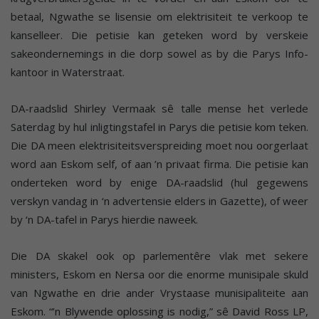
betaal, Ngwathe se lisensie om elektrisiteit te verkoop te
kanselleer. Die petisie kan geteken word by verskeie
sakeondernemings in die dorp sowel as by die Parys Info-
kantoor in Waterstraat.
DA-raadslid Shirley Vermaak sê talle mense het verlede
Saterdag by hul inligtingstafel in Parys die petisie kom teken.
Die DA meen elektrisiteitsverspreiding moet nou oorgerlaat
word aan Eskom self, of aan ’n privaat firma. Die petisie kan
onderteken word by enige DA-raadslid (hul gegewens
verskyn vandag in ‘n advertensie elders in Gazette), of weer
by ‘n DA-tafel in Parys hierdie naweek.
Die DA skakel ook op parlementêre vlak met sekere
ministers, Eskom en Nersa oor die enorme munisipale skuld
van Ngwathe en drie ander Vrystaase munisipaliteite aan
Eskom. “’n Blywende oplossing is nodig,” sê David Ross LP,