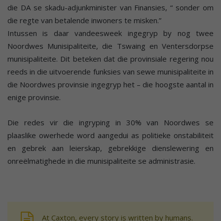
die DA se skadu-adjunkminister van Finansies, “ sonder om
die regte van betalende inwoners te misken.”
Intussen is daar vandeesweek ingegryp by nog twee
Noordwes Munisipaliteite, die Tswaing en Ventersdorpse
munisipaliteite. Dit beteken dat die provinsiale regering nou
reeds in die uitvoerende funksies van sewe munisipaliteite in
die Noordwes provinsie ingegryp het – die hoogste aantal in
enige provinsie.
Die redes vir die ingryping in 30% van Noordwes se
plaaslike owerhede word aangedui as politieke onstabiliteit
en gebrek aan leierskap, gebrekkige dienslewering en
onreëlmatighede in die munisipaliteite se administrasie.
At Caxton, every story is written by humans.