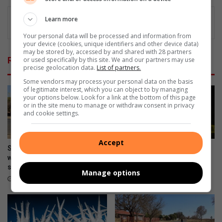
Learn more
Your personal data will be processed and information from
your device (cookies, unique identifiers and other device data)
may be stored by, accessed by and shared with 28 partners
Related Articles
or used specifically by this site. We and our partners may use
precise geolocation data.
List of partners.
Some vendors may process your personal data on the basis
of legitimate interest, which you can object to by managing
your options below. Look for a link at the bottom of this page
or in the site menu to manage or withdraw consent in privacy
and cookie settings.
Accept
Second voter registration
Armed robbers raid East
weekend in Merafong runs
Driefontein home, steal
smoothly
electronics and cellphones
Manage options
4 hours ago
4 hours ago