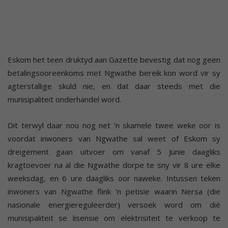
Eskom het teen druktyd aan Gazette bevestig dat nog geen
betalingsooreenkoms met Ngwathe bereik kon word vir sy
agterstallige skuld nie, en dat daar steeds met die
munisipaliteit onderhandel word.
Dit terwyl daar nou nog net ’n skamele twee weke oor is
voordat inwoners van Ngwathe sal weet of Eskom sy
dreigement gaan uitvoer om vanaf 5 Junie daagliks
kragtoevoer na al die Ngwathe dorpe te sny vir 8 ure elke
weeksdag, en 6 ure daagliks oor naweke. Intussen teken
inwoners van Ngwathe flink ’n petisie waarin Nersa (die
nasionale energiereguleerder) versoek word om dié
munisipaliteit se lisensie om elektrisiteit te verkoop te