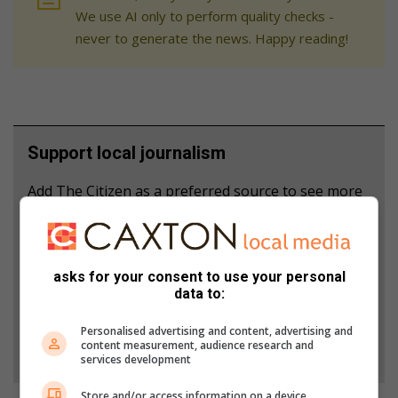
We use AI only to perform quality checks -
never to generate the news. Happy reading!
Support local journalism
Add The Citizen as a preferred source to see more
from Carletonville Herald in Google News and Top
Stories.
asks for your consent to use your personal
Add as a preferred source on Google
data to:
Personalised advertising and content, advertising and
Follow on Google News
content measurement, audience research and
services development
Store and/or access information on a device