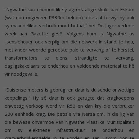
“Ngwathe kan onmoontlik sy agterstallige skuld aan Eskom
(wat nou ongeveer R330m beloop) afbetaal terwyl hy ook
sy maandelikse verbruik moet betaal,” het De Jager verlede
week aan Gazette gesê. Volgens hom is Ngwathe as
lisensiehouer ook verplig om die netwerk in stand te hou,
met ander woorde geroeste pale te vervang of te herstel,
transformators te diens, straatligte te vervang,
dagligskakelaars te onderhou en voldoende materiaal te hê
vir noodgevalle.
“Duisense meters is gebrug, en daar is duisende onwettige
koppelings.” Hy sê daar is ook gerugte dat kragkoepons
onwettig verkoop word vir R50 en dan kry die verbruiker
200 eenhede krag. Die petisie vra Nersa om, in die lig van
die bewese onvermoë van Ngwathe Plaaslike Munisipaliteit
om sy elektriese infrastruktuur te onderhou en
kragverbruikersgelde in te vorder en aan Eskom oor te