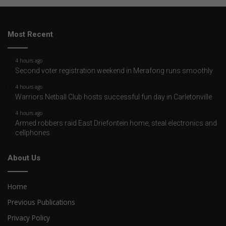
Most Recent
4 hours ago
Second voter registration weekend in Merafong runs smoothly
4 hours ago
Warriors Netball Club hosts successful fun day in Carletonville
4 hours ago
Armed robbers raid East Driefontein home, steal electronics and
cellphones
About Us
Home
Previous Publications
Privacy Policy