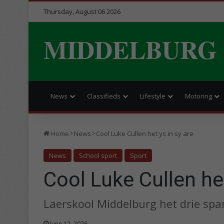
Thursday, August 06 2026
MIDDELBURG
News
Classifieds
Lifestyle
Motoring
Home
News
Cool Luke Cullen het ys in sy are
News
School sport
Sport
Cool Luke Cullen het
Laerskool Middelburg het drie spa
June 12, 2026