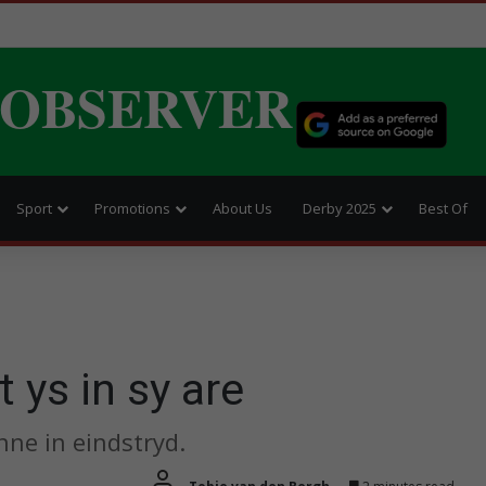
 OBSERVER
Sport
Promotions
About Us
Derby 2025
Best Of
 ys in sy are
nne in eindstryd.