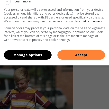
Learn more
 te verloor.
Your personal data will be processed and information from your device
(cookies, unique identifiers and other device data) may be stored by,
accessed by and shared with 28 partners or used specifically by this site.
We and our partners may use precise geolocation data.
List of partners.
Some vendors may process your personal data on the basis of legitimate
interest, which you can object to by managing your options below. Look
for a link at the bottom of this page or in the site menu to manage or
withdraw consent in privacy and cookie settings.
Manage options
Accept