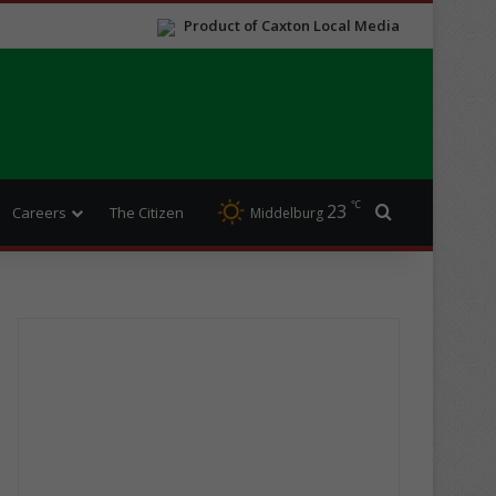
Product of Caxton Local Media
℃
23
Search for
Careers
The Citizen
Middelburg