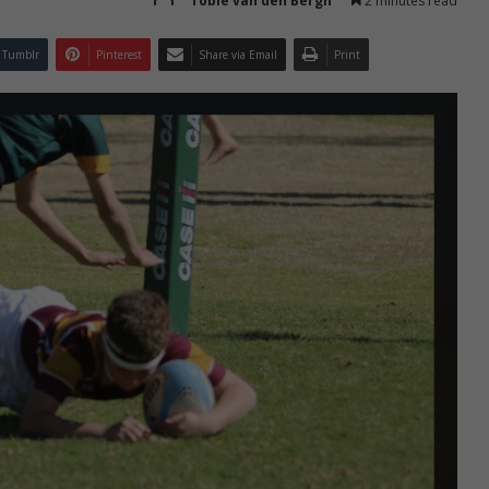
Tobie van den Bergh
2 minutes read
Tumblr
Pinterest
Share via Email
Print