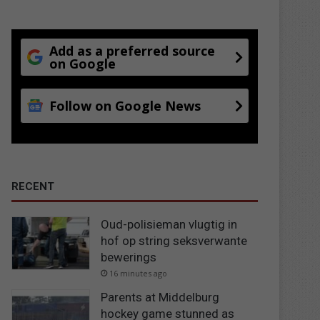
Add as a preferred source
on Google
Follow on Google News
RECENT
Oud-polisieman vlugtig in
hof op string seksverwante
bewerings
16 minutes ago
Parents at Middelburg
hockey game stunned as