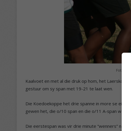
Foto: To
Kaalvoet en met al die druk op hom, het Laerskool M
gestuur om sy span met 19-21 te laat wen.
Die Koedoekoppe het drie spanne in more se eindst
gewen het, die o/10 span en die o/11 A-span wat J
Die eerstespan was vir drie minute “wenners” nada