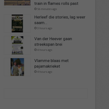
train in flames rolls past
56 minutes ago
Herleef die stories, lag weer
saam…
3 hours ago
Van der Heever gaan
streekspan brei
4 hours ago
Vlamme blaas met
pajamakrieket
4 hours ago