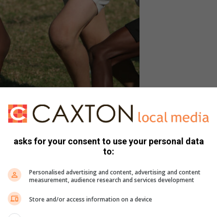
bie van den Bergh.
iddelburg se Luke Cullen die moeilike doelskop deur die pale
asks for your consent to use your personal data
to:
ryd, die o/9 span wat met 33-9 teen Nelspruit Primary
Personalised advertising and content, advertising and content
measurement, audience research and services development
J van der Merwe met 22-17 geklop het.
Store and/or access information on a device
t hulle die voortou geneem het met 26-25 teen teen