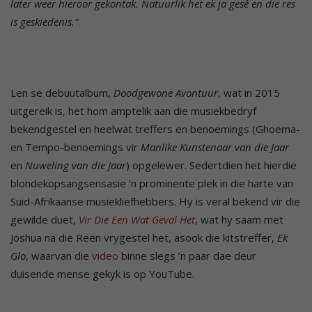
later weer hieroor gekontak. Natuurlik het ek ja gesê en die res
is geskiedenis.”
Len se debuutalbum,
Doodgewone Avontuur
, wat in 2015
uitgereik is, het hom amptelik aan die musiekbedryf
bekendgestel en heelwat treffers en benoemings (Ghoema-
en Tempo-benoemings vir
Manlike Kunstenaar van die Jaar
en
Nuweling van die Jaar
) opgelewer. Sedertdien het hierdie
blondekopsangsensasie ’n prominente plek in die harte van
Suid-Afrikaanse musiekliefhebbers. Hy is veral bekend vir die
gewilde duet,
Vir Die Een Wat Geval Het
, wat hy saam met
Joshua na die Reën vrygestel het, asook die kitstreffer,
Ek
Glo
, waarvan die
video
binne slegs ’n paar dae deur
duisende mense gekyk is op YouTube.