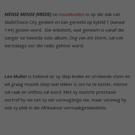
MENSE MENSE (VREDE)
se
musiekvideo
is op die dak van
MultiChoice City geskiet en kan gereeld op kykNET (kanaal
144) gesien word. Die enkelsnit, wat geneem is vanaf die
sanger se tweede solo-album,
Oog van die Storm
, sal ook
eersdaags oor die radio gehoor word.
Len Muller
is bekend vir sy diep lirieke en strelende stem en
wil graag musiek skep wat lekker is om na te luister, mense
sal raak en onthou sal word. Met sy nuutste prestasie
oortref hy nie net sy eie verwagtinge nie, maar verewig hy
ook sy plek in die Afrikaanse vermaakgeskiedenis.