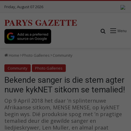
Friday, August 07 2026
PARYS GAZETTE
Search for
Menu
Home
Photo Galleries
Community
Community
Photo Galleries
Bekende sanger is die stem agter
nuwe kykNET sitkom se temalied!
Op 9 April 2018 het daar ’n splinternuwe
Afrikaanse sitkom, MENSE MENSE, op kykNET
begin wys. Dié produksie spog met ’n pragtige
temalied deur die gewilde sanger en
liedjieskrywer, Len Muller, en almal praat