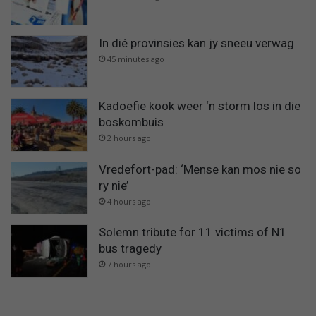
In dié provinsies kan jy sneeu verwag
45 minutes ago
Kadoefie kook weer ‘n storm los in die
boskombuis
2 hours ago
Vredefort-pad: ‘Mense kan mos nie so
ry nie’
4 hours ago
Solemn tribute for 11 victims of N1
bus tragedy
7 hours ago