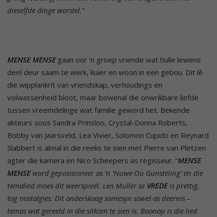
dieselfde dinge worstel.”
MENSE MENSE
gaan oor ’n groep vriende wat hulle lewens
deel deur saam te werk, kuier en woon in een gebou. Dit lê
die wipplankrit van vriendskap, verhoudings en
volwassenheid bloot, maar bowenal die onwrikbare liefde
tussen vreemdelinge wat familie geword het. Bekende
akteurs soos Sandra Prinsloo, Crystal-Donna Roberts,
Bobby van Jaarsveld, Lea Vivier, Solomon Cupido en Reynard
Slabbert is almal in die reeks te sien met Pierre van Pletzen
agter die kamera en Nico Scheepers as regisseur. “
MENSE
MENSE
word geposisioneer as ’n ‘Nuwe Ou Gunsteling’ en die
temalied moes dit weerspieël. Len Muller se
VREDE
is prettig,
tog nostalgies. Dit onderskaag samesyn sowel as deernis –
temas wat gereeld in die sitkom te sien is. Boonop is die lied