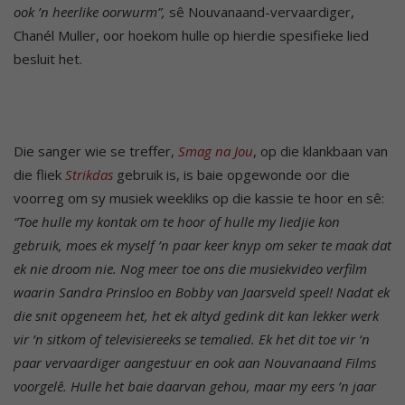
ook ’n heerlike oorwurm”,
sê Nouvanaand-vervaardiger,
Chanél Muller, oor hoekom hulle op hierdie spesifieke lied
besluit het.
Die sanger wie se treffer,
Smag na Jou
, op die klankbaan van
die fliek
Strikdas
gebruik is, is baie opgewonde oor die
voorreg om sy musiek weekliks op die kassie te hoor en sê:
“Toe hulle my kontak om te hoor of hulle my liedjie kon
gebruik, moes ek myself ’n paar keer knyp om seker te maak dat
ek nie droom nie. Nog meer toe ons die musiekvideo verfilm
waarin Sandra Prinsloo en Bobby van Jaarsveld speel! Nadat ek
die snit opgeneem het, het ek altyd gedink dit kan lekker werk
vir ’n sitkom of televisiereeks se temalied. Ek het dit toe vir ’n
paar vervaardiger aangestuur en ook aan Nouvanaand Films
voorgelê. Hulle het baie daarvan gehou, maar my eers ’n jaar