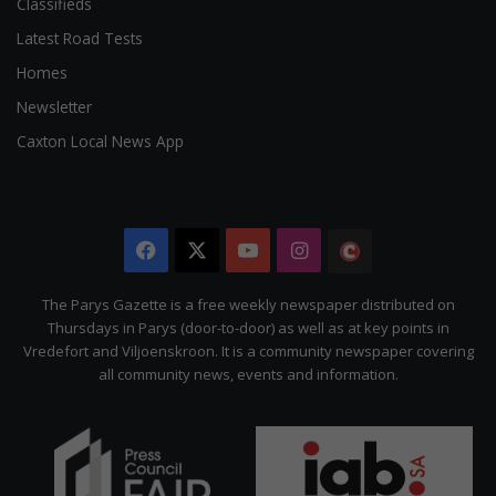
Classifieds
Latest Road Tests
Homes
Newsletter
Caxton Local News App
Facebook
X
YouTube
Instagram
The
Citizen
The Parys Gazette is a free weekly newspaper distributed on
Thursdays in Parys (door-to-door) as well as at key points in
Vredefort and Viljoenskroon. It is a community newspaper covering
all community news, events and information.