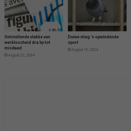
e
r
s
y
m
p
Ontstellende vlakke van
Duiwe vlieg ‘n opwindende
t
werkloosheid dra by tot
sport
o
misdaad
August 15, 2024
m
August 22, 2024
s