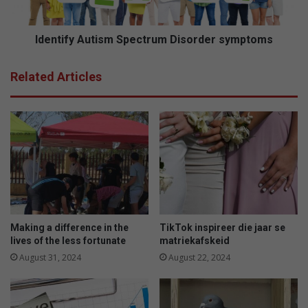
n
y
C
A
h
u
Identify Autism Spectrum Disorder symptoms
i
t
n
i
Related Articles
a
s
?
m
S
p
e
c
t
r
u
m
D
Making a difference in the
TikTok inspireer die jaar se
i
lives of the less fortunate
matriekafskeid
s
August 31, 2024
August 22, 2024
o
r
d