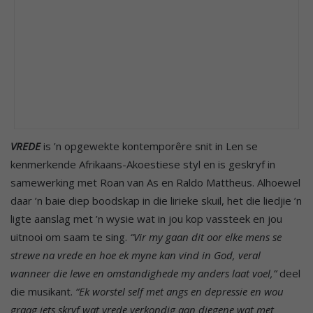
VREDE
is ’n opgewekte kontemporêre snit in Len se
kenmerkende Afrikaans-Akoestiese styl en is geskryf in
samewerking met Roan van As en Raldo Mattheus. Alhoewel
daar ’n baie diep boodskap in die lirieke skuil, het die liedjie ’n
ligte aanslag met ’n wysie wat in jou kop vassteek en jou
uitnooi om saam te sing.
“Vir my gaan dit oor elke mens se
strewe na vrede en hoe ek myne kan vind in God, veral
wanneer die lewe en omstandighede my anders laat voel,”
deel
die musikant.
“Ek worstel self met angs en depressie en wou
graag iets skryf wat vrede verkondig aan diegene wat met