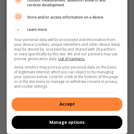
content measurement, audience research and
Stories.
services development
Store and/or access information on a device
Add as a preferred source on Google
Learn more
Follow on Google News
Your personal data will be processed and information from
your device (cookies, unique identifiers and other device data)
may be stored by, accessed by and shared with 28 partners
or used specifically by this site. We and our partners may use
precise geolocation data.
List of partners.
Liezl Scheepers
Some vendors may process your personal data on the basis
of legitimate interest, which you can object to by managing
Liezl Scheepers is editor of the Parys Gazette, a local
your options below. Look for a link at the bottom of this page
or in the site menu to manage or withdraw consent in privacy
community newspaper distributed in the towns of Parys,
and cookie settings.
Vredefort and Viljoenskroon. As an experienced community
journalist in all fields for the past 30 years, she has a passion
for her community, and has been actively involved in several
Accept
community outreach projects as part of Parys Gazette's team.
Manage options