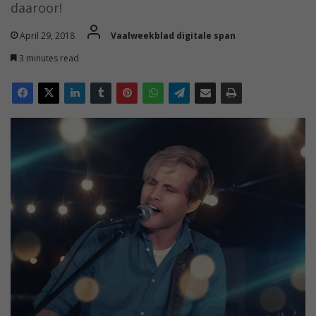
daaroor!
April 29, 2018
Vaalweekblad digitale span
3 minutes read