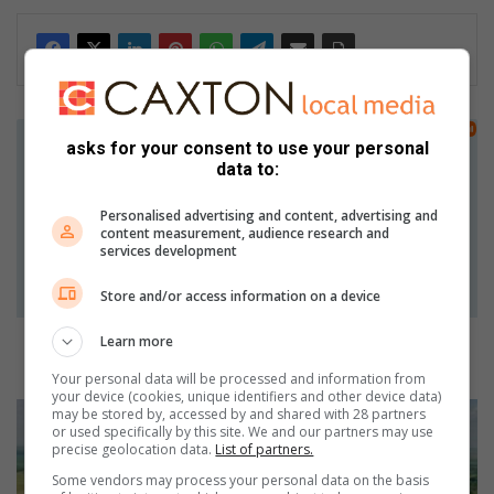
A
asks for your consent to use your personal
f
data to:
f
o
Personalised advertising and content, advertising and
r
content measurement, audience research and
d
services development
a
b
Store and/or access information on a device
l
e
Affordable gateway to epic entertainment and
Learn more
g
productivity
Your personal data will be processed and information from
a
your device (cookies, unique identifiers and other device data)
t
D
may be stored by, accessed by and shared with 28 partners
e
or used specifically by this site. We and our partners may use
i
precise geolocation data.
List of partners.
w
t
a
i
Some vendors may process your personal data on the basis