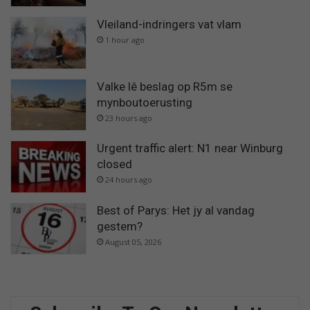
Vleiland-indringers vat vlam
1 hour ago
Valke lê beslag op R5m se
mynboutoerusting
23 hours ago
Urgent traffic alert: N1 near Winburg
closed
24 hours ago
Best of Parys: Het jy al vandag
gestem?
August 05, 2026