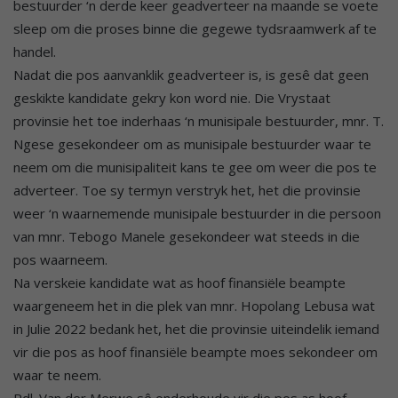
bestuurder ‘n derde keer geadverteer na maande se voete
sleep om die proses binne die gegewe tydsraamwerk af te
handel.
Nadat die pos aanvanklik geadverteer is, is gesê dat geen
geskikte kandidate gekry kon word nie. Die Vrystaat
provinsie het toe inderhaas ‘n munisipale bestuurder, mnr. T.
Ngese gesekondeer om as munisipale bestuurder waar te
neem om die munisipaliteit kans te gee om weer die pos te
adverteer. Toe sy termyn verstryk het, het die provinsie
weer ‘n waarnemende munisipale bestuurder in die persoon
van mnr. Tebogo Manele gesekondeer wat steeds in die
pos waarneem.
Na verskeie kandidate wat as hoof finansiële beampte
waargeneem het in die plek van mnr. Hopolang Lebusa wat
in Julie 2022 bedank het, het die provinsie uiteindelik iemand
vir die pos as hoof finansiële beampte moes sekondeer om
waar te neem.