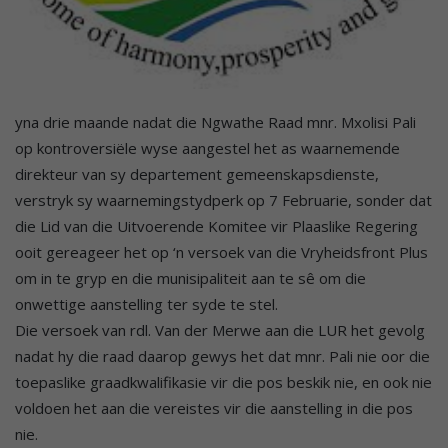
yna drie maande nadat die Ngwathe Raad mnr. Mxolisi Pali
op kontroversiële wyse aangestel het as waarnemende
direkteur van sy departement gemeenskapsdienste,
verstryk sy waarnemingstydperk op 7 Februarie, sonder dat
die Lid van die Uitvoerende Komitee vir Plaaslike Regering
ooit gereageer het op ‘n versoek van die Vryheidsfront Plus
om in te gryp en die munisipaliteit aan te sê om die
onwettige aanstelling ter syde te stel.
Die versoek van rdl. Van der Merwe aan die LUR het gevolg
nadat hy die raad daarop gewys het dat mnr. Pali nie oor die
toepaslike graadkwalifikasie vir die pos beskik nie, en ook nie
voldoen het aan die vereistes vir die aanstelling in die pos
nie.