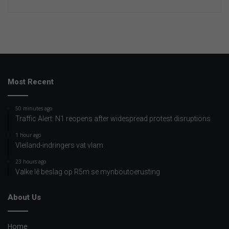
Most Recent
50 minutes ago
Traffic Alert: N1 reopens after widespread protest disruptions
1 hour ago
Vleiland-indringers vat vlam
23 hours ago
Valke lê beslag op R5m se mynboutoerusting
About Us
Home