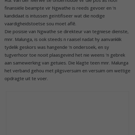
Rdl. Van der Merwe sê onderhoude vir die pos as hoof
finansiële beampte vir Ngwathe is reeds gevoer en ‘n
kandidaat is intussen geïntifiseer wat die nodige
vaardigheidstoetse sou moet aflê.
Die posisie van Ngwathe se direkteur van tegniese dienste,
mnr. Malunga, is ook steeds n raaisel nadat hy aanvanklik
tydelik geskors was hangende ‘n ondersoek, en sy
tugverhoor toe nooit plaasgevind het nie weens ‘n gebrek
aan samewerking van getuies. Die klagte teen mnr. Malunga
het verband gehou met pligsversuim en versuim om wettige
opdragte uit te voer.