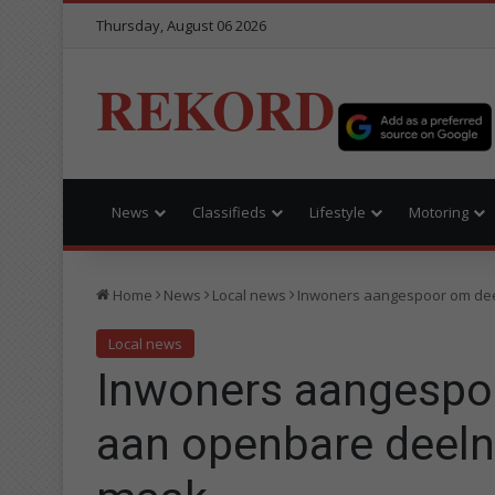
Thursday, August 06 2026
REKORD
News
Classifieds
Lifestyle
Motoring
Home
News
Local news
Inwoners aangespoor om dee
Local news
Inwoners aangespo
aan openbare deeln