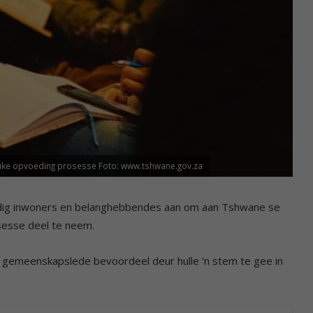
rlike opvoeding prosesse Foto: www.tshwane.gov.za
oedig inwoners en belanghebbendes aan om aan Tshwane se
esse deel te neem.
gemeenskapslede bevoordeel deur hulle ’n stem te gee in