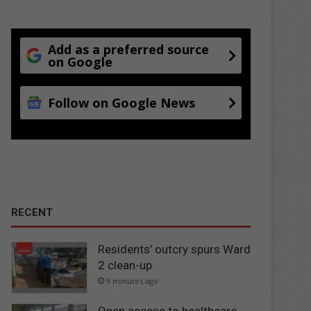
Add as a preferred source
on Google
Follow on Google News
RECENT
Residents’ outcry spurs Ward
2 clean-up
9 minutes ago