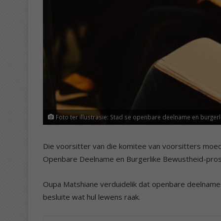
Foto ter illustrasie: Stad se openbare deelname en burge
Die voorsitter van die komitee van voorsitters m
Openbare Deelname en Burgerlike Bewustheid-pros
Oupa Matshiane verduidelik dat openbare deelname 
besluite wat hul lewens raak.