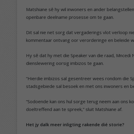
Matshiane sê hy wil inwoners en ander belangstelle
openbare deelname prosesse om te gaan.
Dit sal nie net sorg dat vergaderings vlot verloop 
kommentaar ontvang oor verorderinge en beleide w
Hy sê dat hy met die Speaker van die raad, Mncedi
dienslewering oorsig imbizos te gaan.
“Hierdie imbizos sal gesentreer wees rondom die Sp
stadsgebiede sal besoek en met ons inwoners en b
“Sodoende kan ons hul sorge terug neem aan ons ko
doeltreffend aan te spreek,” sluit Matshiane af.
Het jy dalk meer inligting rakende dié storie?