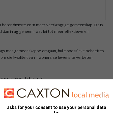
na beter dienste en ’n meer veerkragtige gemeenskap. Dit is
 dan in ag geneem, wat lei tot meer effektiewe en
ings met gemeenskappe omgaan, hulle spesifieke behoeftes
om die kwaliteit van inwoners se lewens te verbeter.
temme, veral die van
erteenwoordigde groepe gehoor kan
sultate en beleide wat sosiale
asks for your consent to use your personal data
to: