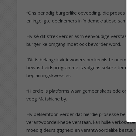
“Ons benodig burgerlike opvoeding, die proses om in
en ingeligte deelnemers in ’n demokratiese samelew
Hy sê dit strek verder as ’n eenvoudige verstaan van
burgerlike omgang moet ook bevorder word.
“Dit is belangrik vir inwoners om kennis te neem d
bewustheidsprogramme is volgens sekere temas met
beplanningskwessies.
“Hierdie is platforms waar gemeenskapslede opgeroe
voeg Matshiane by.
Hy beklemtoon verder dat hierdie prosesse belangri
verantwoordelikhede verstaan, kan hulle verkose b
moedig deursigtigheid en verantwoordelike bestuur