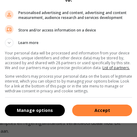
dividue met die kennis en vaardighede toe te rus om aktief
Personalised advertising and content, advertising and content
measurement, audience research and services development
ing te wees.”
Store and/or access information on a device
 regeringstrukture; kritiese denke en ’n verpligting tot
Learn more
Your personal data will be processed and information from your device
(cookies, unique identifiers and other device data) may be stored by,
at openbare deelname-vergaderings en burgerlike
accessed by and shared with 28 partners or used specifically by this site.
 betrekking tot verorderings, beleide en
We and our partners may use precise geolocation data.
List of partners.
Some vendors may process your personal data on the basis of legitimate
interest, which you can object to by managing your options below. Look
for a link at the bottom of this page or in the site menu to manage or
p word om hul insette te lewer oor ’n spesifieke tema,”
withdraw consent in privacy and cookie settings.
Manage options
Accept
k is want wanneer burgers hul regte en
eamptes en regeringsinstansies verantwoordbaar hou. Dit
 aan.