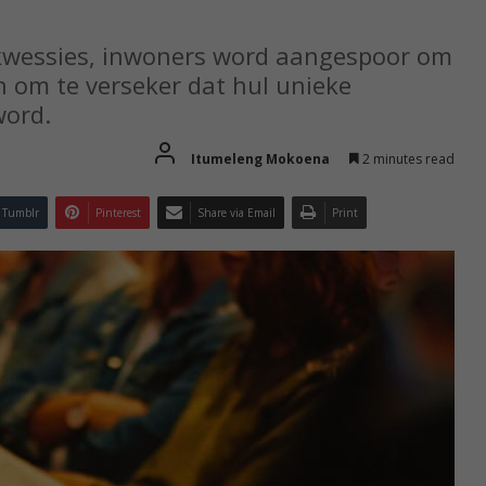
kwessies, inwoners word aangespoor om
n om te verseker dat hul unieke
word.
Itumeleng Mokoena
2 minutes read
Tumblr
Pinterest
Share via Email
Print