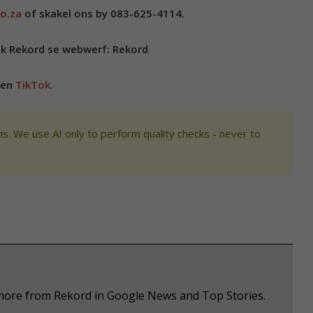
o.za
of skakel ons by 083-625-4114.
ek Rekord se webwerf: Rekord
en
TikTok
.
s. We use AI only to perform quality checks - never to
 more from Rekord in Google News and Top Stories.