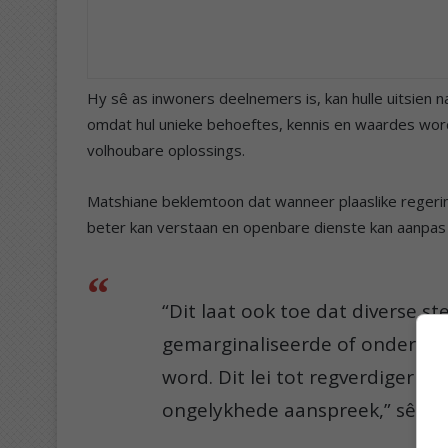
Hy sê as inwoners deelnemers is, kan hulle uitsien 
omdat hul unieke behoeftes, kennis en waardes word
volhoubare oplossings.
Matshiane beklemtoon dat wanneer plaaslike reger
beter kan verstaan en openbare dienste kan aanpas 
“Dit laat ook toe dat diverse s
gemarginaliseerde of onder-v
word. Dit lei tot regverdiger re
ongelykhede aanspreek,” sê hy.