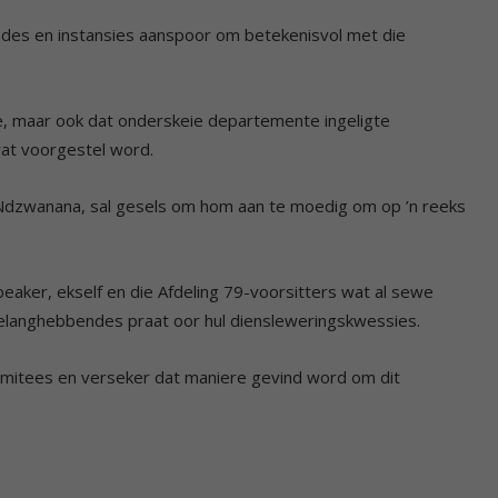
ndes en instansies aanspoor om betekenisvol met die
nie, maar ook dat onderskeie departemente ingeligte
at voorgestel word.
 Ndzwanana, sal gesels om hom aan te moedig om op ’n reeks
eaker, ekself en die Afdeling 79-voorsitters wat al sewe
elanghebbendes praat oor hul diensleweringskwessies.
mitees en verseker dat maniere gevind word om dit