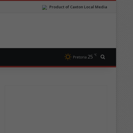
Product of Caxton Local Media
℃
25
Search for
Pretoria