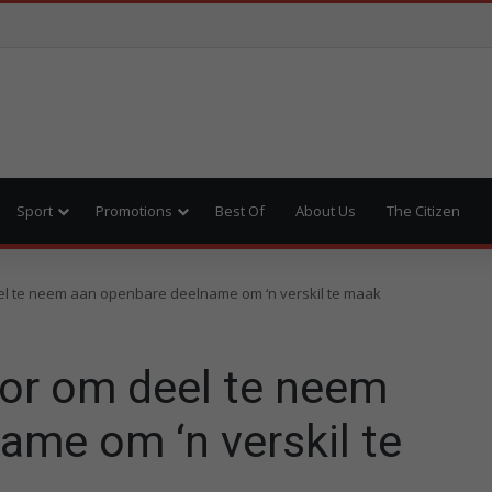
Sport
Promotions
Best Of
About Us
The Citizen
l te neem aan openbare deelname om ‘n verskil te maak
or om deel te neem
ame om ‘n verskil te