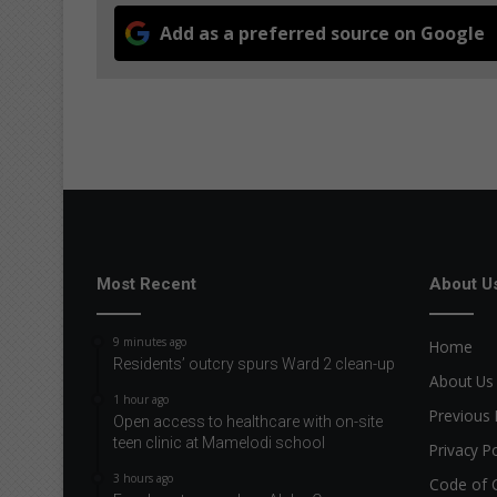
Add as a preferred source on Google
Most Recent
About U
9 minutes ago
Home
Residents’ outcry spurs Ward 2 clean-up
About Us
1 hour ago
Previous 
Open access to healthcare with on-site
teen clinic at Mamelodi school
Privacy Po
3 hours ago
Code of 