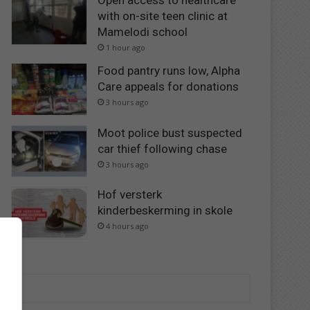
Open access to healthcare
with on-site teen clinic at
Mamelodi school
1 hour ago
Food pantry runs low, Alpha
Care appeals for donations
3 hours ago
Moot police bust suspected
car thief following chase
3 hours ago
Hof versterk
kinderbeskerming in skole
4 hours ago