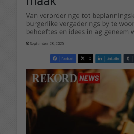
maak
Van verorderinge tot beplannings
burgerlike vergaderings by te woo
behoeftes en idees in ag geneem 
September 23, 2025
Facebook
X
LinkedIn