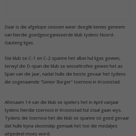
Daar is die afgelope seisoen weer deeglik kennis geneem
van hierdie goedgeorganiseerde klub tydens Noord-
Gauteng ligas.
Die klub se C-1 en C-2 spanne het albei hul ligas gewen,
terwyl die D-span die klub se wisseltrofee gewen het as
Span van die Jaar, nadat hulle die beste gevaar het tydens
die sogenaamde “Senior Burger” toernooi in Kroonstad.
Altesaam 14 van die klub se spelers het in April vanjaar
tydens hierdie toernooi in Kroonstad hul staal gaan wys.
Tydens die toernooi het die klub se spanne só goed gevaar
dat hulle byna skoonskip gemaak het toe die medaljes
uitgedeel moes word.