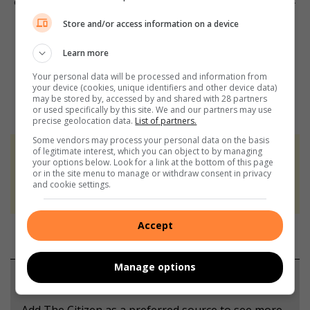
ons ‘n epos na
editorial@rekord.co.za
of skakel ons by 083-
625-4114.
Store and/or access information on a device
Learn more
Vir jou daaglikse gratis gemeenskapsnuus, besoek Rekord
se webwerf:
Rekord
Your personal data will be processed and information from
your device (cookies, unique identifiers and other device data)
may be stored by, accessed by and shared with 28 partners
Besoek ook ons
Facebook
,
Twitter
en
Instagram
blaaie.
or used specifically by this site. We and our partners may use
precise geolocation data.
List of partners.
Some vendors may process your personal data on the basis
of legitimate interest, which you can object to by managing
At Caxton, every story is written by humans.
your options below. Look for a link at the bottom of this page
We use AI only to perform quality checks -
or in the site menu to manage or withdraw consent in privacy
and cookie settings.
never to generate the news. Happy reading!
Accept
Manage options
Support local journalism
Add The Citizen as a preferred source to see more