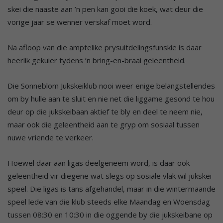
skei die naaste aan ’n pen kan gooi die koek, wat deur die
vorige jaar se wenner verskaf moet word.
Na afloop van die amptelike prysuitdelingsfunskie is daar
heerlik gekuier tydens ’n bring-en-braai geleentheid.
Die Sonneblom Jukskeiklub nooi weer enige belangstellendes
om by hulle aan te sluit en nie net die liggame gesond te hou
deur op die jukskeibaan aktief te bly en deel te neem nie,
maar ook die geleentheid aan te gryp om sosiaal tussen
nuwe vriende te verkeer.
Hoewel daar aan ligas deelgeneem word, is daar ook
geleentheid vir diegene wat slegs op sosiale vlak wil jukskei
speel. Die ligas is tans afgehandel, maar in die wintermaande
speel lede van die klub steeds elke Maandag en Woensdag
tussen 08:30 en 10:30 in die oggende by die jukskeibane op