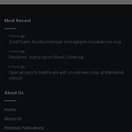
Most Recent
4 hours ago
Zoid Psalm: Rockkunstenaar se kragtigste musikale reis nog
5 hours ago
Residents’ outcry spurs Ward 2 clean-up
6 hours ago
Open access to healthcare with on-site teen clinic at Mamelodi
school
About Us
Home
About Us
Previous Publications