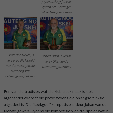
prysuitdelingsfunksie
gewen het. Kritzinger
het verlede jaar gewen.
Pieter den Heyer, is
Robert Hurn is vereer
vereer as die klublid
vir sy Uitstaande
met die mees getroue
Deursettingsvermoë.
bywoning van
oefeninge en funksies.
Een van die tradisies wat die klub uniek maak is ook
afgehandel voordat die pryse tydens die onlangse funksie
uitgedeel is. Die “koekgooi” kompetisie is deur Johan van der
Merwe gewen. Tydens dié kompetisie wen die speler wat ’n