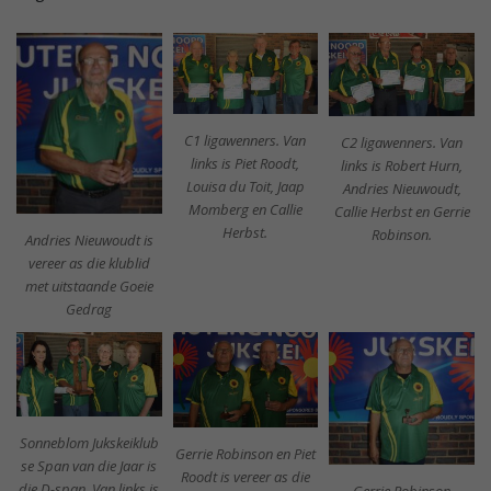
C1 ligawenners. Van
C2 ligawenners. Van
links is Piet Roodt,
links is Robert Hurn,
Louisa du Toit, Jaap
Andries Nieuwoudt,
Momberg en Callie
Callie Herbst en Gerrie
Herbst.
Robinson.
Andries Nieuwoudt is
vereer as die klublid
met uitstaande Goeie
Gedrag
Sonneblom Jukskeiklub
Gerrie Robinson en Piet
se Span van die Jaar is
Roodt is vereer as die
die D-span. Van links is