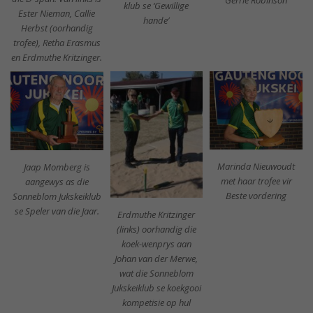
Gerrie Robinson
klub se ‘Gewillige
Ester Nieman, Callie
hande’
Herbst (oorhandig
trofee), Retha Erasmus
en Erdmuthe Kritzinger.
Marinda Nieuwoudt
Jaap Momberg is
met haar trofee vir
aangewys as die
Beste vordering
Sonneblom Jukskeiklub
se Speler van die Jaar.
Erdmuthe Kritzinger
(links) oorhandig die
koek-wenprys aan
Johan van der Merwe,
wat die Sonneblom
Jukskeiklub se koekgooi
kompetisie op hul