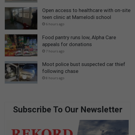
Open access to healthcare with on-site
teen clinic at Mamelodi school
6 hours ago
Food pantry runs low, Alpha Care
appeals for donations
7 hours ago
Moot police bust suspected car thief
following chase
8 hours ago
Subscribe To Our Newsletter