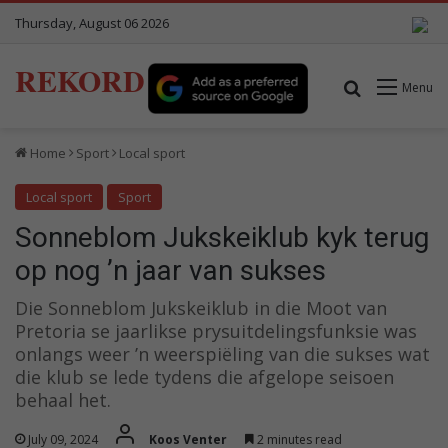
Thursday, August 06 2026
REKORD
Search for
Menu
Home
Sport
Local sport
Local sport
Sport
Sonneblom Jukskeiklub kyk terug
op nog ’n jaar van sukses
Die Sonneblom Jukskeiklub in die Moot van
Pretoria se jaarlikse prysuitdelingsfunksie was
onlangs weer ’n weerspiëling van die sukses wat
die klub se lede tydens die afgelope seisoen
behaal het.
July 09, 2024
Koos Venter
2 minutes read