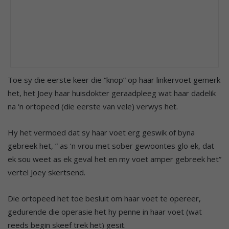
Toe sy die eerste keer die “knop” op haar linkervoet gemerk
het, het Joey haar huisdokter geraadpleeg wat haar dadelik
na ‘n ortopeed (die eerste van vele) verwys het.
Hy het vermoed dat sy haar voet erg geswik of byna
gebreek het, ” as ‘n vrou met sober gewoontes glo ek, dat
ek sou weet as ek geval het en my voet amper gebreek het”
vertel Joey skertsend.
Die ortopeed het toe besluit om haar voet te opereer,
gedurende die operasie het hy penne in haar voet (wat
reeds begin skeef trek het) gesit.