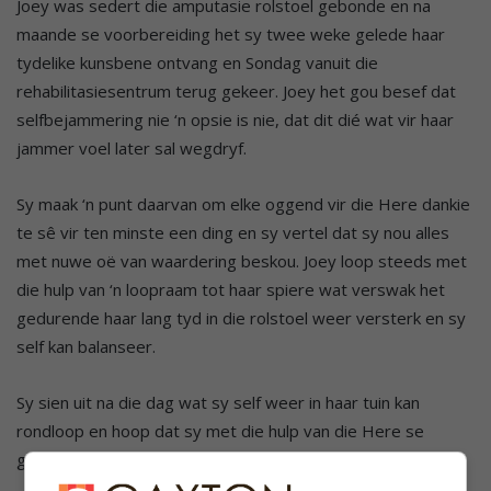
Joey was sedert die amputasie rolstoel gebonde en na
maande se voorbereiding het sy twee weke gelede haar
tydelike kunsbene ontvang en Sondag vanuit die
rehabilitasiesentrum terug gekeer. Joey het gou besef dat
selfbejammering nie ‘n opsie is nie, dat dit dié wat vir haar
jammer voel later sal wegdryf.
Sy maak ‘n punt daarvan om elke oggend vir die Here dankie
te sê vir ten minste een ding en sy vertel dat sy nou alles
met nuwe oë van waardering beskou. Joey loop steeds met
die hulp van ‘n loopraam tot haar spiere wat verswak het
gedurende haar lang tyd in die rolstoel weer versterk en sy
self kan balanseer.
Sy sien uit na die dag wat sy self weer in haar tuin kan
rondloop en hoop dat sy met die hulp van die Here se
genade mense kan inspireer en bystaan.