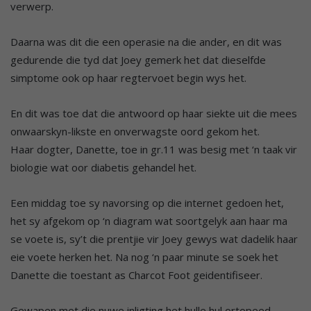
verwerp.
Daarna was dit die een operasie na die ander, en dit was
gedurende die tyd dat Joey gemerk het dat dieselfde
simptome ook op haar regtervoet begin wys het.
En dit was toe dat die antwoord op haar siekte uit die mees
onwaarskyn-likste en onverwagste oord gekom het.
Haar dogter, Danette, toe in gr.11 was besig met ‘n taak vir
biologie wat oor diabetis gehandel het.
Een middag toe sy navorsing op die internet gedoen het,
het sy afgekom op ‘n diagram wat soortgelyk aan haar ma
se voete is, sy’t die prentjie vir Joey gewys wat dadelik haar
eie voete herken het. Na nog ‘n paar minute se soek het
Danette die toestant as Charcot Foot geidentifiseer.
Gewapen met die nuwe inligting het hulle hul ortopeed