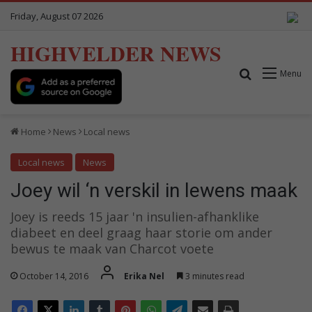
Friday, August 07 2026
HIGHVELDER NEWS
Search for
Menu
Home
News
Local news
Local news
News
Joey wil ‘n verskil in lewens maak
Joey is reeds 15 jaar 'n insulien-afhanklike
diabeet en deel graag haar storie om ander
bewus te maak van Charcot voete
October 14, 2016
Erika Nel
3 minutes read