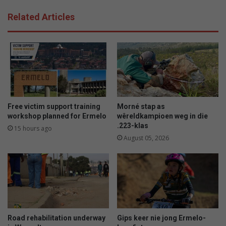
Related Articles
Free victim support training
Morné stap as
workshop planned for Ermelo
wêreldkampioen weg in die
.223-klas
15 hours ago
August 05, 2026
Road rehabilitation underway
Gips keer nie jong Ermelo-