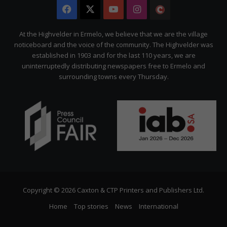
Facebook
X
YouTube
Instagram
The
Citizen
At the Highvelder in Ermelo, we believe that we are the village
noticeboard and the voice of the community. The Highvelder was
established in 1903 and for the last 110 years, we are
uninterruptedly distributing newspapers free to Ermelo and
surrounding towns every Thursday.
Copyright © 2026 Caxton & CTP Printers and Publishers Ltd.
Home
Top stories
News
International