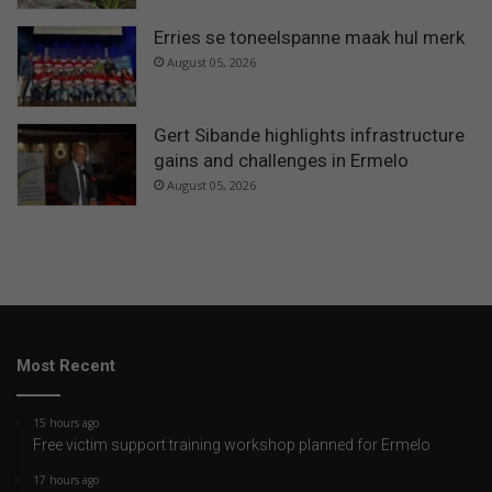
Erries se toneelspanne maak hul merk
August 05, 2026
Gert Sibande highlights infrastructure
gains and challenges in Ermelo
August 05, 2026
Most Recent
15 hours ago
Free victim support training workshop planned for Ermelo
17 hours ago