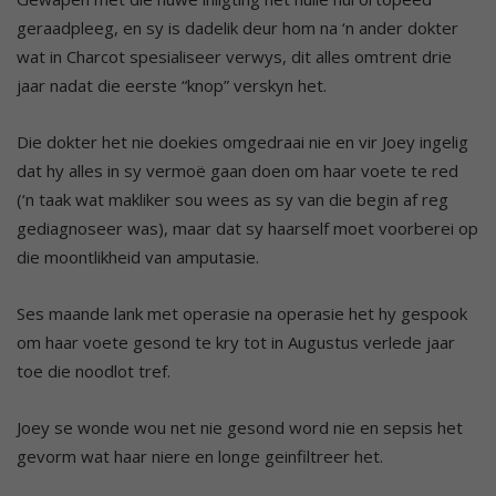
geraadpleeg, en sy is dadelik deur hom na ‘n ander dokter
wat in Charcot spesialiseer verwys, dit alles omtrent drie
jaar nadat die eerste “knop” verskyn het.
Die dokter het nie doekies omgedraai nie en vir Joey ingelig
dat hy alles in sy vermoë gaan doen om haar voete te red
(‘n taak wat makliker sou wees as sy van die begin af reg
gediagnoseer was), maar dat sy haarself moet voorberei op
die moontlikheid van amputasie.
Ses maande lank met operasie na operasie het hy gespook
om haar voete gesond te kry tot in Augustus verlede jaar
toe die noodlot tref.
Joey se wonde wou net nie gesond word nie en sepsis het
gevorm wat haar niere en longe geinfiltreer het.