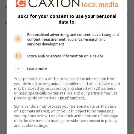
Joey wil graag help. Enige persoon wat met haar wil gesels
en meer uit te vind oor Charcot Foot of selfs net ‘n oor soek
asks for your consent to use your personal
data to:
om te luister is welkom om haar te skakel by 076 511 1985.
Personalised advertising and content, advertising and
content measurement, audience research and
services development
Store and/or access information on a device
Learn more
Your personal data will be processed and information from
your device (cookies, unique identifiers and other device data)
may be stored by, accessed by and shared with 28 partners
or used specifically by this site. We and our partners may use
precise geolocation data.
List of partners.
Some vendors may process your personal data on the basis
of legitimate interest, which you can object to by managing
your options below. Look for a link at the bottom of this page
or in the site menu to manage or withdraw consent in privacy
and cookie settings.