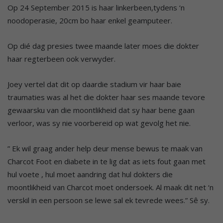
Op 24 September 2015 is haar linkerbeen,tydens ‘n
noodoperasie, 20cm bo haar enkel geamputeer.
Op dié dag presies twee maande later moes die dokter
haar regterbeen ook verwyder.
Joey vertel dat dit op daardie stadium vir haar baie
traumaties was al het die dokter haar ses maande tevore
gewaarsku van die moontlikheid dat sy haar bene gaan
verloor, was sy nie voorbereid op wat gevolg het nie.
” Ek wil graag ander help deur mense bewus te maak van
Charcot Foot en diabete in te lig dat as iets fout gaan met
hul voete , hul moet aandring dat hul dokters die
moontlikheid van Charcot moet ondersoek. Al maak dit net ‘n
verskil in een persoon se lewe sal ek tevrede wees.” Sê sy.