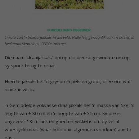
‘n Foto van ‘n bakoorjakkals in die veld. Hulle leef gewoonlik van insekte en is
heeltemal skadeloos. FOTO: Internet.
Die naam “draaijakkals” dui op die dier se gewoonte om op
sy spoor terug te draai.
Hierdie jakkals het ‘n grysbruin pels en groot, breë ore wat
binne-in wit is.
‘n Gemiddelde volwasse draaijakkals het ‘n massa van 5kg, ‘n
lengte van ± 80 cm en ‘n hoogte van ± 35 cm. Sy ore is
ongeveer 13cm lank en goed ontwikkel is om by veral
woestynklimaat (waar hulle baie algemeen voorkom) aan te
pas.