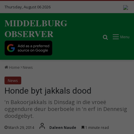
Thursday, August 06 2026
MIDDELBURG
OBSERVER
Search for
Menu
Home
News
News
Honde byt jakkals dood
'n Bakoorjakkals is Dinsdag in die vroeë
oggendure deur boerboele in 'n erf in Dennesig
doodgebyt.
March 29, 2014
Daleen Naude
1 minute read