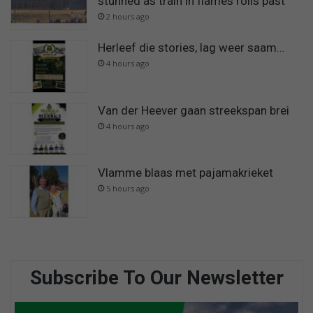
stunned as train in flames rolls past
2 hours ago
Herleef die stories, lag weer saam…
4 hours ago
Van der Heever gaan streekspan brei
4 hours ago
Vlamme blaas met pajamakrieket
5 hours ago
Subscribe To Our Newsletter