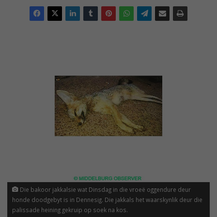
Die bakoor jakkalsie wat Dinsdag in die vroeë oggendure deur
honde doodgebyt is in Dennesig. Die jakkals het waarskynlik deur die
palissade heining gekruip op soek na kos.