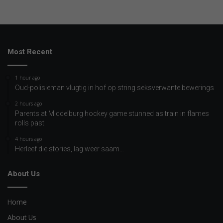
Most Recent
1 hour ago
Oud-polisieman vlugtig in hof op string seksverwante bewerings
2 hours ago
Parents at Middelburg hockey game stunned as train in flames
rolls past
4 hours ago
Herleef die stories, lag weer saam…
About Us
Home
About Us