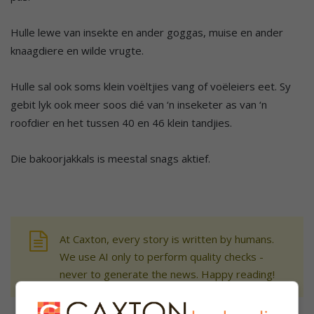
Hulle lewe van insekte en ander goggas, muise en ander
knaagdiere en wilde vrugte.
Hulle sal ook soms klein voëltjies vang of voëleiers eet. Sy
gebit lyk ook meer soos dié van ‘n inseketer as van ‘n
roofdier en het tussen 40 en 46 klein tandjies.
Die bakoorjakkals is meestal snags aktief.
At Caxton, every story is written by humans.
We use AI only to perform quality checks -
never to generate the news. Happy reading!