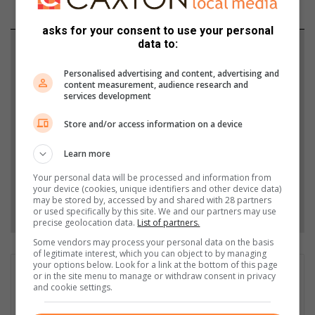
asks for your consent to use your personal
data to:
Support local journalism
Personalised advertising and content, advertising and
Add The Citizen as a preferred source to see more
content measurement, audience research and
services development
from Middelburg Observer in Google News and
Top Stories.
Store and/or access information on a device
Learn more
Add as a preferred source on Google
Your personal data will be processed and information from
your device (cookies, unique identifiers and other device data)
may be stored by, accessed by and shared with 28 partners
Follow on Google News
or used specifically by this site. We and our partners may use
precise geolocation data.
List of partners.
Some vendors may process your personal data on the basis
of legitimate interest, which you can object to by managing
your options below. Look for a link at the bottom of this page
Daleen Naude
or in the site menu to manage or withdraw consent in privacy
and cookie settings.
Daleen Naudé is the news editor of the Middelburg Observer,
Observer Daller and the Observer Express. In 2024, she was