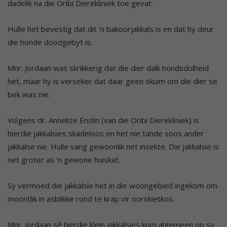
dadelik na die Oribi Dierekliniek toe gevat.
Hulle het bevestig dat dit ‘n bakoorjakkals is en dat hy deur
die honde doodgebyt is.
Mnr. Jordaan was skrikkerig dat die dier dalk hondsdolheid
het, maar hy is verseker dat daar geen skuim om die dier se
bek was nie.
Volgens dr. Annelize Enslin (van die Oribi Dierekliniek) is
hierdie jakkalsies skadeloos en het nie tande soos ander
jakkalse nie. Hulle vang gewoonlik net insekte. Die jakkalsie is
net groter as ‘n gewone huiskat.
Sy vermoed die jakkalsie het in die woongebied ingekom om
moontlik in asblikke rond te krap vir oorskietkos.
Mnr. Jordaan sê hierdie klein jakkalsies kom algemeen op sy