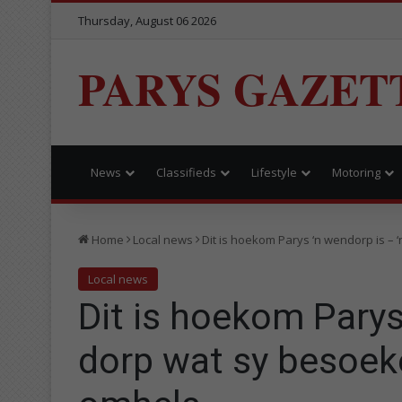
Thursday, August 06 2026
PARYS GAZET
News
Classifieds
Lifestyle
Motoring
Home
Local news
Dit is hoekom Parys ‘n wendorp is –
Local news
Dit is hoekom Parys
dorp wat sy besoek