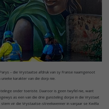
 Parys – die Vrystaatse afdruk van sy Franse naamgenoot
unieke karakter van die dorp nie.
stelinge onder toeriste. Daaroor is geen twyfel nie, want
gewys as een van die drie gunsteling dorpe in die Vrystaat
n stem vir die Vrystaatse-streekwenner in vanjaar se Kwêla