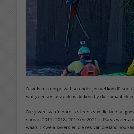
Daar is min dorpe wat so onder jou vel kom lê soos
wat geensins afsteek as dit kom by die romantiek en 
Die juweel van ‘n dorp is steeds van die land se gun
soos in 2011, 2018, 2019 en 2021 is Parys weer aan
waaruit Kwêla-kykers en die res van die land nou ka