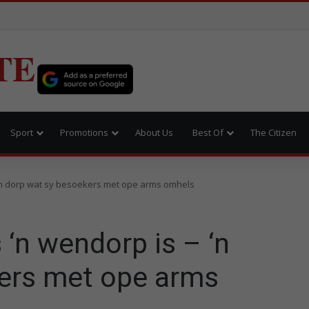
TE
Sport
Promotions
About Us
Best Of
The Citizen
 ‘n dorp wat sy besoekers met ope arms omhels
 ‘n wendorp is – ‘n
ers met ope arms