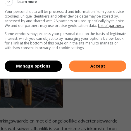
Learn more
Your personal data will be processed and information from your device
(cookies, unique identifiers and other device data) may be stored by,
accessed by and shared with 28 partners or used specifically by this site.
We and our partners may use precise geolocation data.
List of partners.
Some vendors may process your personal data on the basis of legitimate
interest, which you can object to by managing your options below. Look
for a link at the bottom of this page or in the site menu to manage or
withdraw consent in privacy and cookie settings.
Manage options
Accept
arkingswaarde en met dié ongelooflike advertensiewaarde
lok wat suiwer afhanklik is van toerisme as inkomste-bron.