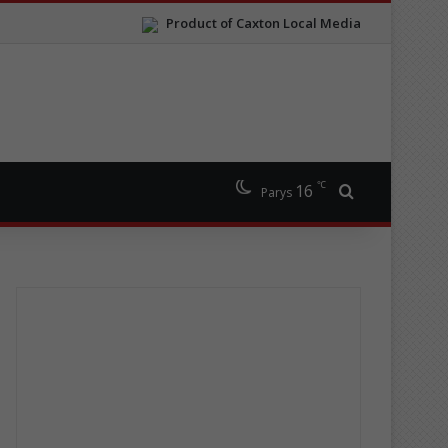
Product of Caxton Local Media
℃
16
Search for
Parys