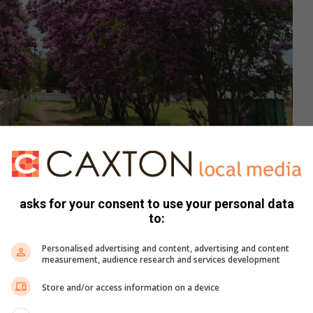
asks for your consent to use your personal data
to:
 wys teen Sasolburg en Clarens. Wat jy moet onthou is dat dit
u straatligte nie. Allermins.
Personalised advertising and content, advertising and content
measurement, audience research and services development
Store and/or access information on a device