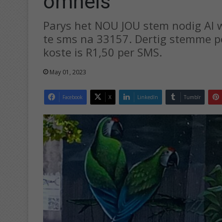
omhels
Parys het NOU JOU stem nodig Al w
te sms na 33157. Dertig stemme p
koste is R1,50 per SMS.
May 01, 2023
Facebook
X
LinkedIn
Tumblr