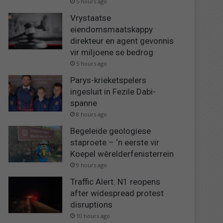
5 hours ago
Vrystaatse
eiendomsmaatskappy
direkteur en agent gevonnis
vir miljoene se bedrog
5 hours ago
Parys-krieketspelers
ingesluit in Fezile Dabi-
spanne
8 hours ago
Begeleide geologiese
staproete – ‘n eerste vir
Koepel wêrelderfenisterrein
9 hours ago
Traffic Alert: N1 reopens
after widespread protest
disruptions
10 hours ago