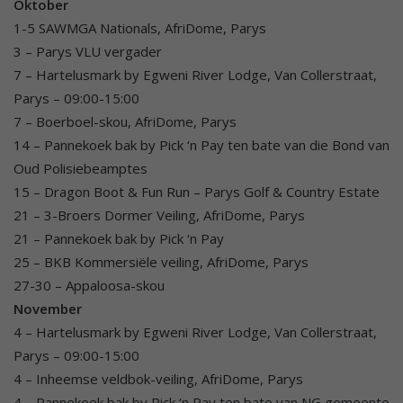
Oktober
1-5 SAWMGA Nationals, AfriDome, Parys
3 – Parys VLU vergader
7 – Hartelusmark by Egweni River Lodge, Van Collerstraat,
Parys – 09:00-15:00
7 – Boerboel-skou, AfriDome, Parys
14 – Pannekoek bak by Pick ‘n Pay ten bate van die Bond van
Oud Polisiebeamptes
15 – Dragon Boot & Fun Run – Parys Golf & Country Estate
21 – 3-Broers Dormer Veiling, AfriDome, Parys
21 – Pannekoek bak by Pick ‘n Pay
25 – BKB Kommersiële veiling, AfriDome, Parys
27-30 – Appaloosa-skou
November
4 – Hartelusmark by Egweni River Lodge, Van Collerstraat,
Parys – 09:00-15:00
4 – Inheemse veldbok-veiling, AfriDome, Parys
4 – Pannekoek bak by Pick ‘n Pay ten bate van NG gemeente