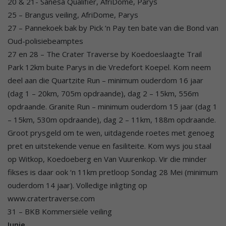
20 & 21- Sanesa Qualifier, AfriDome, Parys
25 – Brangus veiling, AfriDome, Parys
27 – Pannekoek bak by Pick ‘n Pay ten bate van die Bond van
Oud-polisiebeamptes
27 en 28 – The Crater Traverse by Koedoeslaagte Trail
Park 12km buite Parys in die Vredefort Koepel. Kom neem
deel aan die Quartzite Run – minimum ouderdom 16 jaar
(dag 1 – 20km, 705m opdraande), dag 2 – 15km, 556m
opdraande. Granite Run – minimum ouderdom 15 jaar (dag 1
– 15km, 530m opdraande), dag 2 – 11km, 188m opdraande.
Groot prysgeld om te wen, uitdagende roetes met genoeg
pret en uitstekende venue en fasiliteite. Kom wys jou staal
op Witkop, Koedoeberg en Van Vuurenkop. Vir die minder
fikses is daar ook ‘n 11km pretloop Sondag 28 Mei (minimum
ouderdom 14 jaar). Volledige inligting op
www.cratertraverse.com
31 – BKB Kommersiële veiling
Junie