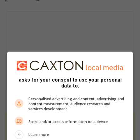
asks for your consent to use your personal
data to:
Personalised advertising and content, advertising and
content measurement, audience research and
services development
Store and/or access information on a device
At Caxton, every story is written by humans.
We use AI only to perform quality checks -
Learn more
never to generate the news. Happy reading!