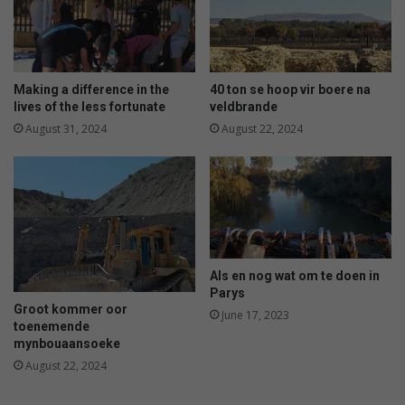
u
e
l
r
l
i
f
s
l
m
Making a difference in the
40 ton se hoop vir boere na
o
e
lives of the less fortunate
veldbrande
o
b
August 31, 2024
August 22, 2024
d
e
d
r
y
f
Als en nog wat om te doen in
Parys
Groot kommer oor
June 17, 2023
toenemende
mynbouaansoeke
August 22, 2024