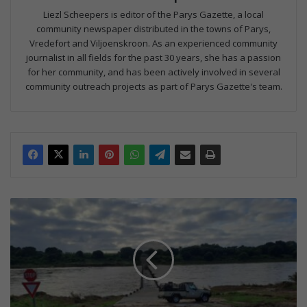
Liezl Scheepers is editor of the Parys Gazette, a local
community newspaper distributed in the towns of Parys,
Vredefort and Viljoenskroon. As an experienced community
journalist in all fields for the past 30 years, she has a passion
for her community, and has been actively involved in several
community outreach projects as part of Parys Gazette's team.
A
w
e
e
k
o
f
r