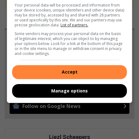
Your personal data will be processed and information from
your device (cookies, unique identifiers and other device data)
may be stored by, accessed by and shared with 28 partners
or used specifically by this site. We and our partners may use
precise geolocation data.
List of partners.
Some vendors may process your personal data on the basis
Support local journalism
of legitimate interest, which you can object to by managing
your options below. Look for a link at the bottom of this page
or in the site menu to manage or withdraw consent in privacy
Add The Citizen as a preferred source to see more
and cookie settings.
from Parys Gazette in Google News and Top
Stories.
Accept
Add as a preferred source on Google
Manage options
Follow on Google News
Liezl Scheepers