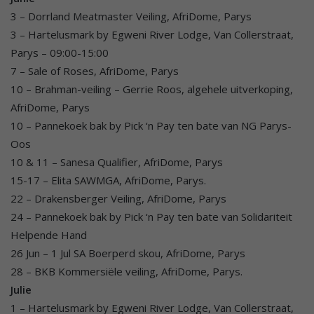
3 – Dorrland Meatmaster Veiling, AfriDome, Parys
3 – Hartelusmark by Egweni River Lodge, Van Collerstraat,
Parys – 09:00-15:00
7 – Sale of Roses, AfriDome, Parys
10 – Brahman-veiling – Gerrie Roos, algehele uitverkoping,
AfriDome, Parys
10 – Pannekoek bak by Pick ‘n Pay ten bate van NG Parys-
Oos
10 & 11 – Sanesa Qualifier, AfriDome, Parys
15-17 – Elita SAWMGA, AfriDome, Parys.
22 – Drakensberger Veiling, AfriDome, Parys
24 – Pannekoek bak by Pick ‘n Pay ten bate van Solidariteit
Helpende Hand
26 Jun – 1 Jul SA Boerperd skou, AfriDome, Parys
28 – BKB Kommersiële veiling, AfriDome, Parys.
Julie
1 – Hartelusmark by Egweni River Lodge, Van Collerstraat,