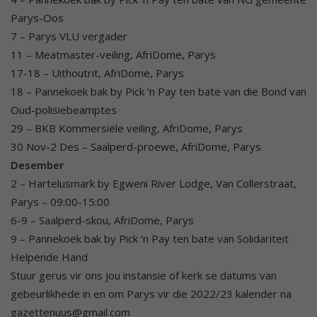
Parys-Oos
7 – Parys VLU vergader
11 – Meatmaster-veiling, AfriDome, Parys
17-18 – Uithoutrit, AfriDome, Parys
18 – Pannekoek bak by Pick ‘n Pay ten bate van die Bond van
Oud-polisiebeamptes
29 – BKB Kommersiële veiling, AfriDome, Parys
30 Nov-2 Des – Saalperd-proewe, AfriDome, Parys
Desember
2 – Hartelusmark by Egweni River Lodge, Van Collerstraat,
Parys – 09:00-15:00
6-9 – Saalperd-skou, AfriDome, Parys
9 – Pannekoek bak by Pick ‘n Pay ten bate van Solidariteit
Helpende Hand
Stuur gerus vir ons jou instansie of kerk se datums van
gebeurlikhede in en om Parys vir die 2022/23 kalender na
gazettenuus@gmail.com