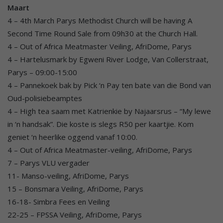
Maart
4 – 4th March Parys Methodist Church will be having A
Second Time Round Sale from 09h30 at the Church Hall.
4 – Out of Africa Meatmaster Veiling, AfriDome, Parys
4 – Hartelusmark by Egweni River Lodge, Van Collerstraat,
Parys – 09:00-15:00
4 – Pannekoek bak by Pick ‘n Pay ten bate van die Bond van
Oud-polisiebeamptes
4 – High tea saam met Katrienkie by Najaarsrus – “My lewe
in ‘n handsak”. Die koste is slegs R50 per kaartjie. Kom
geniet ‘n heerlike oggend vanaf 10:00.
4 – Out of Africa Meatmaster-veiling, AfriDome, Parys
7 – Parys VLU vergader
11- Manso-veiling, AfriDome, Parys
15 – Bonsmara Veiling, AfriDome, Parys
16-18- Simbra Fees en Veiling
22-25 – FPSSA Veiling, AfriDome, Parys