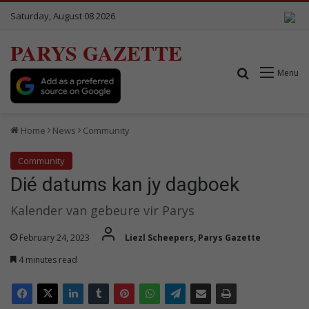
Saturday, August 08 2026
PARYS GAZETTE
Search for
Menu
Home
News
Community
Community
Dié datums kan jy dagboek
Kalender van gebeure vir Parys
February 24, 2023
Liezl Scheepers, Parys Gazette
4 minutes read