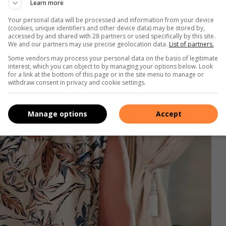
Learn more
Your personal data will be processed and information from your device
(cookies, unique identifiers and other device data) may be stored by,
accessed by and shared with 28 partners or used specifically by this site.
We and our partners may use precise geolocation data.
List of partners.
Some vendors may process your personal data on the basis of legitimate
interest, which you can object to by managing your options below. Look
for a link at the bottom of this page or in the site menu to manage or
withdraw consent in privacy and cookie settings.
Manage options
Accept