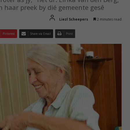
n haar preek by dié gemeente gesê
Liezl Scheepers
2 minutes read
Pinterest
Share via Email
Print