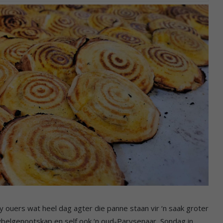
 ouers wat heel dag agter die panne staan vir ‘n saak groter
 Bybelgenootskap en self ook ‘n oud-Parysenaar, Sondag in