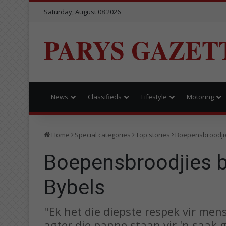
Saturday, August 08 2026
PARYS GAZET
News
Classifieds
Lifestyle
Motoring
Home
Special categories
Top stories
Boepensbroodjie
Boepensbroodjies by
Bybels
"Ek het die diepste respek vir me
agter die panne staan vir 'n saak gr