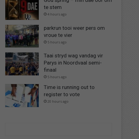
Gou spring – min dae oor om
te stem
4 hours ago
parkrun tooi weer pers om
vroue te vier
5 hours ago
Taai stryd wag vandag vir
Parys in Noordvaal semi-
finaal
5 hours ago
Time is running out to
register to vote
20 hours ago