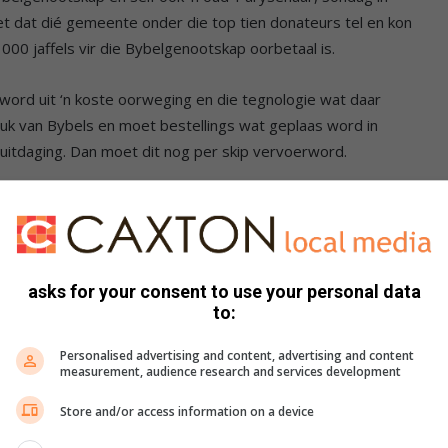
 dat dié gemeente onder die top tien donateurs tel en kon
000 jaffels vir die Bybelgenootskap oorbetaal is.
 word uit ‘n koste oorweging en die tegnologie wat daar
druk van Bybels en moet bestellings wat geplaas word in
 uitdaging. Dan moet dit nog per skip vervoerword.
asks for your consent to use your personal data
to:
Personalised advertising and content, advertising and content
measurement, audience research and services development
Store and/or access information on a device