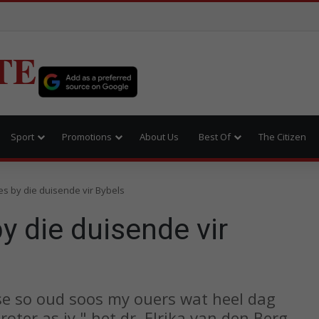
TE
Sport
Promotions
About Us
Best Of
The Citizen
s by die duisende vir Bybels
 die duisende vir
nse so oud soos my ouers wat heel dag
oter as jy," het dr. Elrika van den Berg,