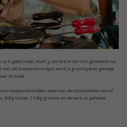
 ry in gelid staan, moet jy jou draf in die Oos-gemeente se
want met dié boepensbroodjies word ‘n groot bydrae gemaak
baar te maak.
kkerste boepensbroodjies waarvoor die bestanddele vooraf
is, 80kg botter, 172kg groente en die kerk se geheime