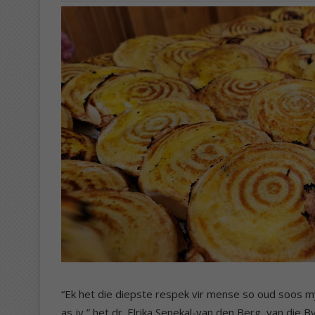
“Ek het die diepste respek vir mense so oud soos my
as jy,” het dr. Elrika Senekal-van den Berg, van die