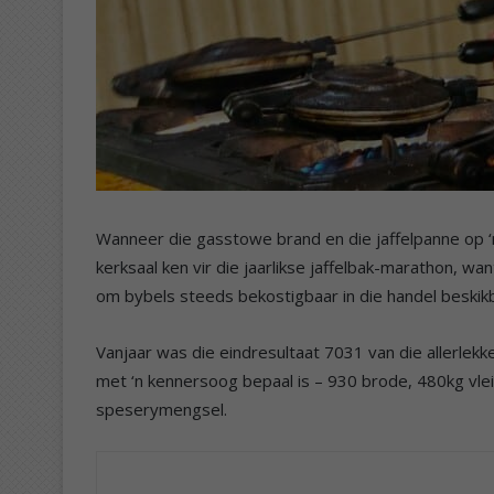
Wanneer die gasstowe brand en die jaffelpanne op ‘n
kerksaal ken vir die jaarlikse jaffelbak-marathon, 
om bybels steeds bekostigbaar in die handel beskik
Vanjaar was die eindresultaat 7031 van die allerle
met ‘n kennersoog bepaal is – 930 brode, 480kg vle
speserymengsel.