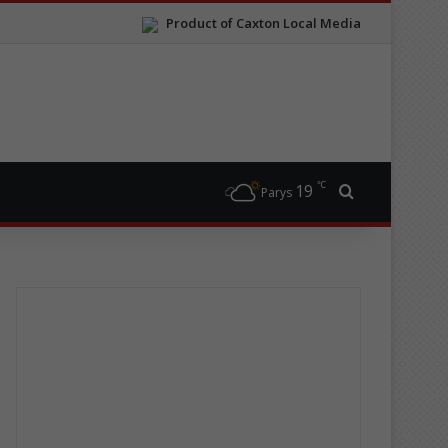
Product of Caxton Local Media
℃
19
Search for
Parys