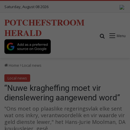
Saturday, August 08 2026
POTCHEFSTROOM
HERALD
Search for
Menu
Home
Local news
Local news
“Nuwe kragheffing moet vir
dienslewering aangewend word”
"Ons moet op plaaslike regeringsvlak elke sent
wat ons inkry, verantwoordelik en vir waarde vir
geld dienste lewer," het Hans-Jurie Moolman, DA
koukusleier, gesê.