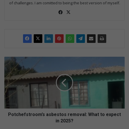
of challenges. I am comitted to being the best version of myself.
Fac
X
eb
oo
k
P
o
t
c
h
e
f
s
t
r
Potchefstroom’s asbestos removal: What to expect
o
in 2025?
o