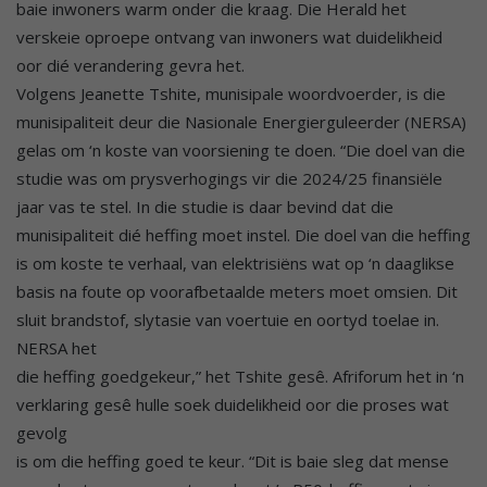
baie inwoners warm onder die kraag. Die Herald het
verskeie oproepe ontvang van inwoners wat duidelikheid
oor dié verandering gevra het.
Volgens Jeanette Tshite, munisipale woordvoerder, is die
munisipaliteit deur die Nasionale Energierguleerder (NERSA)
gelas om ‘n koste van voorsiening te doen. “Die doel van die
studie was om prysverhogings vir die 2024/25 finansiële
jaar vas te stel. In die studie is daar bevind dat die
munisipaliteit dié heffing moet instel. Die doel van die heffing
is om koste te verhaal, van elektrisiëns wat op ‘n daaglikse
basis na foute op voorafbetaalde meters moet omsien. Dit
sluit brandstof, slytasie van voertuie en oortyd toelae in.
NERSA het
die heffing goedgekeur,” het Tshite gesê. Afriforum het in ‘n
verklaring gesê hulle soek duidelikheid oor die proses wat
gevolg
is om die heffing goed te keur. “Dit is baie sleg dat mense