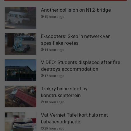
Another collision on N12-bridge
13 hours ago
E-scooters: Skep ‘n netwerk van
spesifieke roetes
14 hours ago
VIDEO: Students displaced after fire
destroys accommodation
17 hours ago
Trok ry binne sloot by
konstruksieterrein
18 hours ago
Vat Verniet Tafel kort hulp met
bababenodighede
20 hours ago