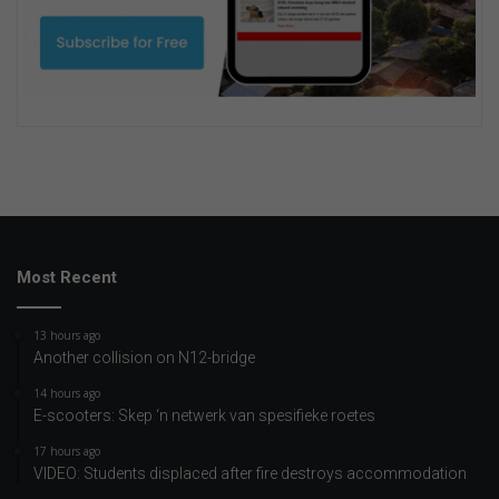
Most Recent
13 hours ago
Another collision on N12-bridge
14 hours ago
E-scooters: Skep ‘n netwerk van spesifieke roetes
17 hours ago
VIDEO: Students displaced after fire destroys accommodation