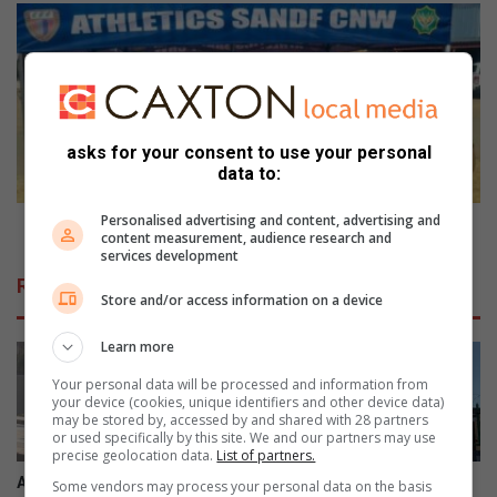
m
N
’
o
s
r
a
t
s
h
b
-
asks for your consent to use your personal
e
W
data to:
s
e
t
s
Personalised advertising and content, advertising and
o
t
North-West athletes honored at year-end ceremony
content measurement, audience research and
s
a
services development
r
t
Related Articles
e
h
Store and/or access information on a device
m
l
o
e
Learn more
v
t
Your personal data will be processed and information from
a
e
your device (cookies, unique identifiers and other device data)
l
s
may be stored by, accessed by and shared with 28 partners
:
h
or used specifically by this site. We and our partners may use
W
precise geolocation data.
List of partners.
o
h
n
Another collision on N12-
VIDEO: Students displaced
Some vendors may process your personal data on the basis