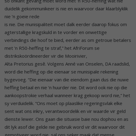
so onkant gevang moet word met ’n R50-heffing wat nie
duidelik gekommunikeer is nie en waarvoor daar klaarblyklik
nie ’n goeie rede
is nie. Die munisipaliteit moet dalk eerder daarop fokus om
agterstallige kragskuld in te vorder en onwettige
verbindings die hoof te bied, eerder as om getroue betalers
met ’n R50-heffing te straf,” het AfriForum se
distrikskoördineerder vir die Mooirivier,
Alta Pretorius gesê. Volgens Anné van Onselen, DA raadslid,
word die heffing op die eienaar se munisipale rekening
bygevoeg. “Die eienaar van die eiendom gaan dus die nuwe
heffing betaal en nie ‘n huurder nie. Dit word ook nie op die
aankoopstrokie verhaal wanneer krag gekoop word nie,” het
sy verduidelik. “Ons moet op plaaslike regeringsvlak elke
sent wat ons inkry, verantwoordelik en vir waarde vir geld
dienste lewer. Ons gaan die situasie baie nou dophou en as
dit lyk asof die gelde nie gebruik word vir dit waarvoor dit
gemotiveer word nie, sal ons seker maak dat mense