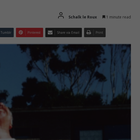
Schalk le Roux
1 minute read
Tumblr
Pinterest
Share via Email
Print