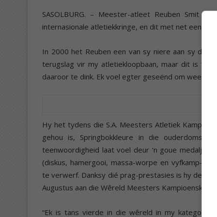
SASOLBURG. – Meester-atleet Reuben Smit (65), 
internasionale atletiekkringe, en dit met net een nier
In 2000 het Reuben een van sy niere aan sy dogte
terugslag vir my atletiekloopbaan, maar dit is ‘n
daaroor te dink. Ek voel egter geseënd om weer my 
Hy het tydens die S.A. Meesters Atletiek Kampioen
gehou is, Springbokkleure in die ouderdomsgr
teenwoordigheid laat voel deur ‘n goue medalje in 
(diskus, hamergooi, massa-worpe en vyfkamp-worp
te verwerf. Danksy dié prag-prestasies is hy deel 
Augustus aan die Wêreld Meesters Kampioenskappe 
“Ek is tans vierde in die wêreld in my kategorie v