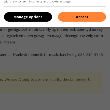
withdraw consent in privacy and cookie settings.
terugstaan as dit by
t egter nie of ek my land sal kan
atletiek kom nie. Foto:
it moontlik te maak nie.”
Schalk le Roux
Manage options
Accept
 die maak van aluminium vensters en
leer in gewigstoot en diskus. Hy spandeer ook baie tyd aan sy
 aan tegniek en doen gewig- en maagoefeninge. Hy volg nie ‘n
ne inneem.
ame in Frankryk moontlik te maak, kan hy by 083 230 5745
s. We use AI only to perform quality checks - never to