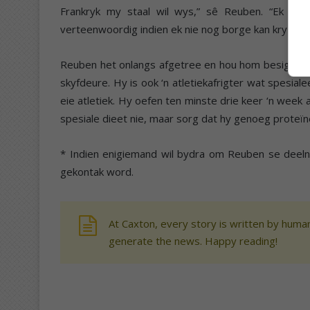
Frankryk my staal wil wys,” sê Reuben. “Ek wee
verteenwoordig indien ek nie nog borge kan kry om d
Reuben het onlangs afgetree en hou hom besig met
skyfdeure. Hy is ook ‘n atletiekafrigter wat spesia
eie atletiek. Hy oefen ten minste drie keer ‘n week
spesiale dieet nie, maar sorg dat hy genoeg proteï
* Indien enigiemand wil bydra om Reuben se deeln
gekontak word.
At Caxton, every story is written by human
generate the news. Happy reading!