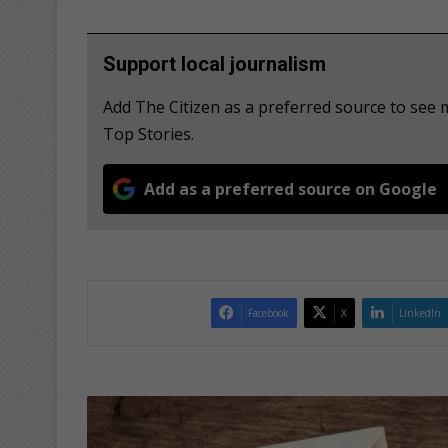
Support local journalism
Add The Citizen as a preferred source to se
Top Stories.
Add as a preferred source on Google
Facebook
X
LinkedIn
D
a