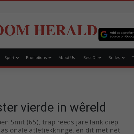
OOM HERALD
Sport
Promotions
About Us
Best Of
Brides
T
er vierde in wêreld
n Smit (65), trap reeds jare lank diep
asionale atletiekkringe, en dit met net