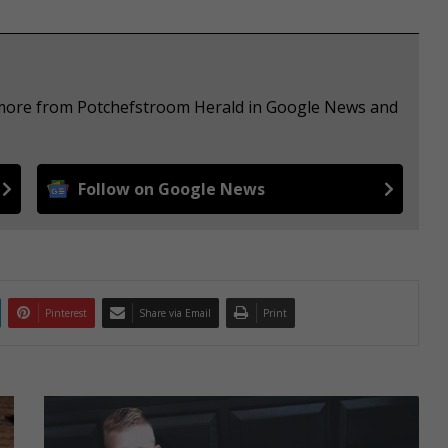
e more from Potchefstroom Herald in Google News and
Follow on Google News
Pinterest
Share via Email
Print
Y
o