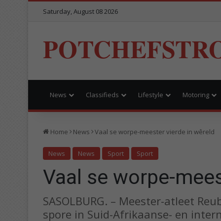
Saturday, August 08 2026
POTCHEFSTR
News
Classifieds
Lifestyle
Motoring
Home
News
Vaal se worpe-meester vierde in wêreld
News
News
Sport
Sport
Vaal se worpe-meest
SASOLBURG. – Meester-atleet Reube
spore in Suid-Afrikaanse- en intern