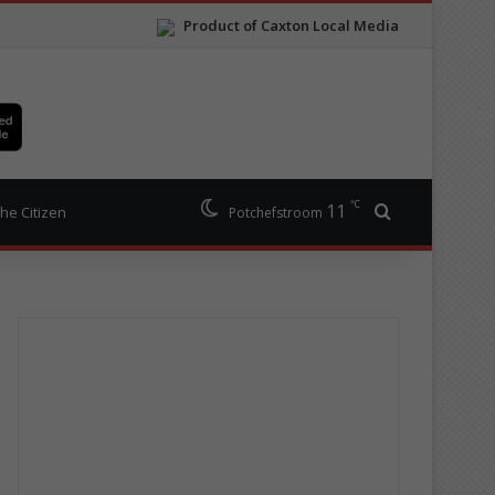
Product of Caxton Local Media
℃
11
Search for
he Citizen
Potchefstroom