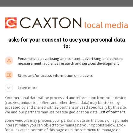
trap reeds jare lank diep spore in Suid-Afrikaanse- en
.
r geskenk en sodoende haar lewe gered. “Dit was ‘n groot
 opoffering wat ek weer sal maak sonder om eers twee keer
asks for your consent to use your personal data
to:
Springbokkleure te kan dra,” sê Reuben.
Personalised advertising and content, advertising and content
measurement, audience research and services development
Store and/or access information on a device
skappe wat onlangs in Port Elizabeth
oep 65 tot 69 verwerf. Hy het sy
Learn more
die gewigstoot, vier silwer medaljes
Your personal data will be processed and information from your device
e) en ‘n bronsmedalje vir spiesgooi
(cookies, unique identifiers and other device data) may be stored by,
van die Springbok Meestersspan wat in
accessed by and shared with 28 partners or used specifically by this site.
We and our partners may use precise geolocation data.
List of partners.
in Frankryk gaan deelneem.
Some vendors may process your personal data on the basis of legitimate
Reuben Smit, wat met
interest, which you can object to by managing your options below. Look
slegs een nier nie
ir gewigstoot en sal bitter graag in
for a link at the bottom of this page or in the site menu to manage or