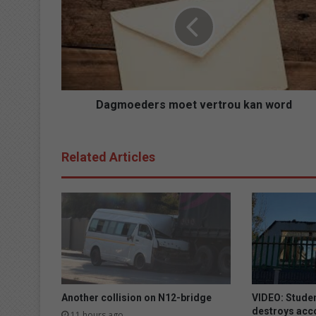
g
m
o
e
d
e
r
s
Dagmoeders moet vertrou kan word
m
o
e
Related Articles
t
v
e
r
t
r
o
u
k
a
Another collision on N12-bridge
VIDEO: Studen
n
destroys ac
11 hours ago