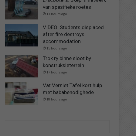
E-scooters: Skep ‘n netwerk
van spesifieke roetes
13 hours ago
VIDEO: Students displaced
after fire destroys
accommodation
15 hours ago
Trok ry binne sloot by
konstruksieterrein
17 hours ago
Vat Verniet Tafel kort hulp
met bababenodighede
18 hours ago