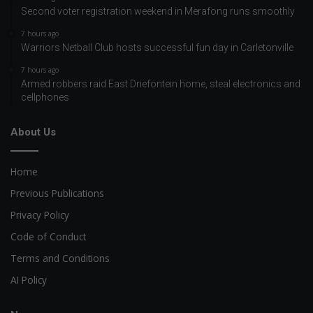
Second voter registration weekend in Merafong runs smoothly
7 hours ago
Warriors Netball Club hosts successful fun day in Carletonville
7 hours ago
Armed robbers raid East Driefontein home, steal electronics and
cellphones
About Us
Home
Previous Publications
Privacy Policy
Code of Conduct
Terms and Conditions
AI Policy