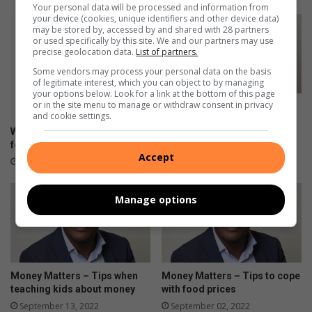
Your personal data will be processed and information from
your device (cookies, unique identifiers and other device data)
may be stored by, accessed by and shared with 28 partners
or used specifically by this site. We and our partners may use
precise geolocation data.
List of partners.
Some vendors may process your personal data on the basis
of legitimate interest, which you can object to by managing
your options below. Look for a link at the bottom of this page
or in the site menu to manage or withdraw consent in privacy
Money Matters – Good debt
and cookie settings.
October 28, 2022
Why is only Fochville punished
for Merafong’s debt?
Accept
September 09, 2023
Manage options
Money Matters – Tips when
Money Matters – Tips to cope
teaching kids about money
with food prices
September 13, 2022
September 02, 2022