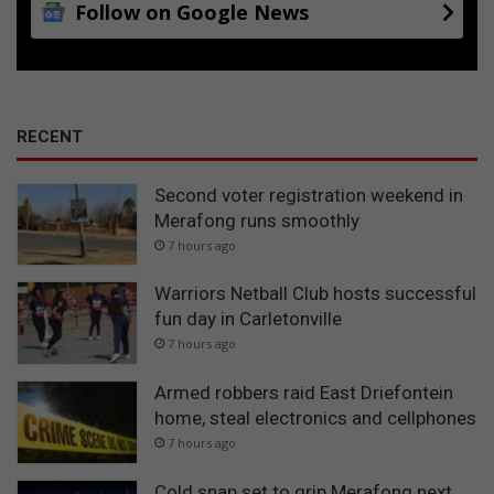
Follow on Google News
RECENT
Second voter registration weekend in
Merafong runs smoothly
7 hours ago
Warriors Netball Club hosts successful
fun day in Carletonville
7 hours ago
Armed robbers raid East Driefontein
home, steal electronics and cellphones
7 hours ago
Cold snap set to grip Merafong next