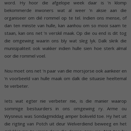
word. Hy hoor die afgelope week daar is ‘n klomp
bekommerde inwoners wat al weer ‘n aksie aan die
organiseer om dié rommel op te tel. Indien ons mense, of
dan ten minste van hulle, kan aanhou om so mooi saam te
staan, kan ons net ‘n verskil maak. Op die ou end is dit tog
die omgewing waarin ons bly wat sleg lyk. Dalk skrik die
munisipaliteit ook wakker indien hulle sien hoe sterk almal
oor die rommel voel.
Nou moet ons net ‘n paar van die morsjorse ook aankeer en
‘n voorbeeld van hulle maak om dalk die situasie heeltemal
te verbeter.
Iets wat egter nie verbeter nie, is die manier waarop
sommige bestuurders in ons omgewing ry. Arme ou
Wysneus was Sondagmiddag amper bokveld toe. Hy het uit
die rigting van Potch uit deur Welverdiend beweeg en het