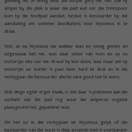
gelukkig nie te vinnig deur die dorpie gery nie. Net toe hy
amper by die plek is waar die pad wat oor die treinspoor
kom by die hoofpad aansluit, besluit ‘n bestuurder by dié
aansluiting om sommer doodluiters voor Wysneus in te
draai.
Wel, as ou Wysneus nie wakker was en vinnig gerem en
uitgeswaai het nie, was daar seker van hom en sy ou
motortjie niks oor nie. Al wat hy kon doen, was maar om sy
motortjie se toeter ‘n paar keer hard te druk en in die
verbygaan die bestuurder allerlei nare goed toe te wens.
Wat dinge egter erger maak, is dat daar ‘n polisiewa aan die
oorkant van die pad reg waar die amperse ongeluk
plaasgevind het, geparkeer was.
Dit het so in die verbygaan vir Wysneus gelyk of die
bestuurder van die wa in ‘n diep gesprek met ‘n voetganger