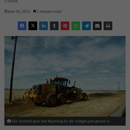
maak.
June 03, 2015
2 minutes read
Die stootskraper wat Maandag by die sinkgat-pad gesien is.