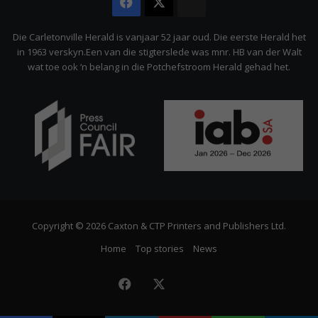
Facebook
X
The
Citizen
Die Carletonville Herald is vanjaar 52 jaar oud. Die eerste Herald het
in 1963 verskyn.Een van die stigterslede was mnr. HB van der Walt
wat toe ook ‘n belang in die Potchefstroom Herald gehad het.
Copyright © 2026 Caxton & CTP Printers and Publishers Ltd.
Home
Top stories
News
Facebook
X
The