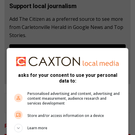
Support local journalism
Add The Citizen as a preferred source to see more
from Carletonville Herald in Google News and Top
Stories.
Add as a preferred source on Google
Follow on Google News
asks for your consent to use your personal
data to:
Personalised advertising and content, advertising and
content measurement, audience research and
services development
Store and/or access information on a device
Related Articles
Learn more