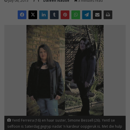
July 06, 2015
Daleen Naude
3 minutes read
Yentl Ferreira (16) en haar suster, Simone Bessell (26). Yentl se
selfoon is Saterdag gegryp nadat 'n kardeur oopgeruk is. Met die hulp