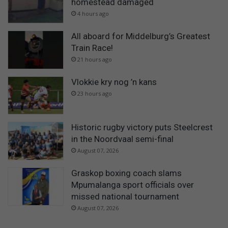
homestead damaged
4 hours ago
All aboard for Middelburg’s Greatest
Train Race!
21 hours ago
Vlokkie kry nog ’n kans
23 hours ago
Historic rugby victory puts Steelcrest
in the Noordvaal semi-final
August 07, 2026
Graskop boxing coach slams
Mpumalanga sport officials over
missed national tournament
August 07, 2026