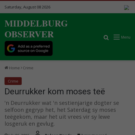
Saturday, August 08 2026
MIDDELBURG
OBSERVER
Search for
Menu
Home
Crime
Crime
Deurrukker kom moses teë
'n Deurrukker wat 'n sestienjarige dogter se
selfoon gegryp het, het Saterdag sy moses
teëgekom, maar het uit vrees vir sy lewe
losgeruk en gevlug.