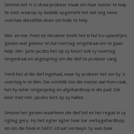
Simone het ‘n U-draai probeer maak om haar suster te hulp
te snel, waarop sy dadelik opgemerk het dat nóg twee
voertuie dieselfde doen om hulle te help.
Mnr. en me. Peet en Nicolene Smith het in hul tru-spieëltjies
gesien wat gebeur en hul voertuig omgedraai om te gaan
help. Mnr. Jurie Jacobs het op sy beurt ook sy voertuig
omgedraai en uitgespring om die dief te probeer vang.
Yentl het al die dief ingehaal, waar hy probeer het om by ‘n
voertuig in te klim. Die oomblik toe die meisie aan hom raak,
het hy wéér omgespring en afgehardloop in die pad. Dié
keer met mnr. Jacobs kort op sy hakke.
Simone het gesien waarheen die dief hol en het reguit in sy
rigting gery. Hy het egter agter haar kar verbygehardloop
en om die hoek in SADC-straat verdwyn. Sy was baie