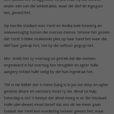
onder een van die winkelrakke, waar die dief dit ingegooi
het, gevind het.
Op hierdie stadium was Yentl en Annika baie bewerig en
senuweeagtig tussen die massas mense. Simone het gesien
dat Yentl ‘n lelike stukkende plek op haar hand het waar die
dief haar gekrap het, toe hy die selfoon gegryp het.
Mnr. Smith het sy voertuig só getrek dat die meisies
ongedeerd in hul voertuig kon terugklim en agter hulle
aangery totdat hulle veilig by die huis ingedraai het.
“Dit is nie lekker dat ‘n mens bang is in jou eie dorp en agter
geslote deure en vensters moet ry nie. Almal se hulp
Saterdag is net ‘n bewys dat almal moeg is vir die misdaad.
Hulle (die diewe) moet besef dat ons dit nie meer gaan
toelaat nie! Yentl kon noodlottig beseer gwees het, maar