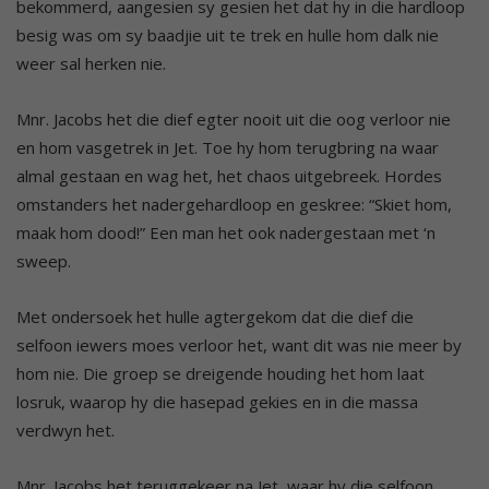
bekommerd, aangesien sy gesien het dat hy in die hardloop
besig was om sy baadjie uit te trek en hulle hom dalk nie
weer sal herken nie.
Mnr. Jacobs het die dief egter nooit uit die oog verloor nie
en hom vasgetrek in Jet. Toe hy hom terugbring na waar
almal gestaan en wag het, het chaos uitgebreek. Hordes
omstanders het nadergehardloop en geskree: “Skiet hom,
maak hom dood!” Een man het ook nadergestaan met ‘n
sweep.
Met ondersoek het hulle agtergekom dat die dief die
selfoon iewers moes verloor het, want dit was nie meer by
hom nie. Die groep se dreigende houding het hom laat
losruk, waarop hy die hasepad gekies en in die massa
verdwyn het.
Mnr. Jacobs het teruggekeer na Jet, waar hy die selfoon