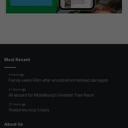
Most Recent
4 hours ago
Family seeks R4m after ancestral homestead damaged
21 hours ago
All aboard for Middelburg’s Greatest Train Race!
23 hours ago
Vlokkie kry nog ’n kans
About Us