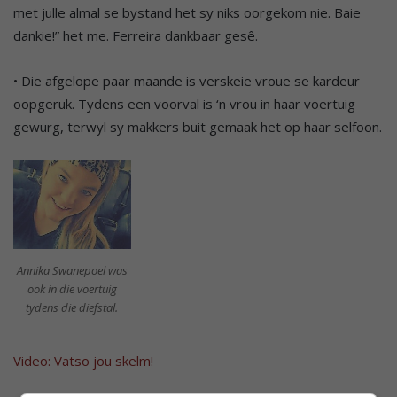
met julle almal se bystand het sy niks oorgekom nie. Baie
dankie!” het me. Ferreira dankbaar gesê.
• Die afgelope paar maande is verskeie vroue se kardeur
oopgeruk. Tydens een voorval is ‘n vrou in haar voertuig
gewurg, terwyl sy makkers buit gemaak het op haar selfoon.
Annika Swanepoel was
ook in die voertuig
tydens die diefstal.
Video: Vatso jou skelm!