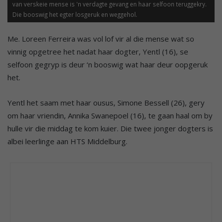
van verskeie mense is 'n verdagte gevang en haar selfoon teruggekry.
Die booswig het egter losgeruk en weggehol.
Me. Loreen Ferreira was vol lof vir al die mense wat so
vinnig opgetree het nadat haar dogter, Yentl (16), se
selfoon gegryp is deur ‘n booswig wat haar deur oopgeruk
het.
Yentl het saam met haar ousus, Simone Bessell (26), gery
om haar vriendin, Annika Swanepoel (16), te gaan haal om by
hulle vir die middag te kom kuier. Die twee jonger dogters is
albei leerlinge aan HTS Middelburg.