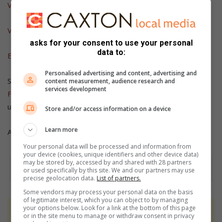
Video: Ken jy die aanvallers?
Video: Man killed in cold blood
asks for your consent to use your personal
data to:
Executed in front of wife
Personalised advertising and content, advertising and
Send a message to our SMS line 37 940 or add us onto
content measurement, audience research and
services development
Facebook
and
Twitter
to receive your free daily news
updates.
Store and/or access information on a device
Learn more
Also check out our
Video’s
on
Youtube
daily!
Your personal data will be processed and information from
your device (cookies, unique identifiers and other device data)
may be stored by, accessed by and shared with 28 partners
or used specifically by this site. We and our partners may use
precise geolocation data.
List of partners.
Some vendors may process your personal data on the basis
of legitimate interest, which you can object to by managing
your options below. Look for a link at the bottom of this page
At Caxton, every story is written by humans.
or in the site menu to manage or withdraw consent in privacy