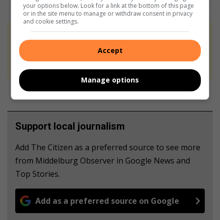
your options below. Look for a link at the bottom of this page
or in the site menu to manage or withdraw consent in privacy
and cookie settings.
At Caxton, every story is written by humans.
Accept
We use AI only to perform quality checks -
never to generate the news. Happy reading!
Manage options
Support local journalism
Add The Citizen as a preferred source to see more
from Middelburg Observer in Google News and
Top Stories.
Add as a preferred source on Google