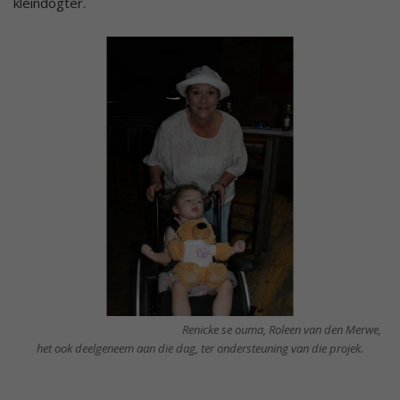
kleindogter.
Renicke se ouma, Roleen van den Merwe,
het ook deelgeneem aan die dag, ter ondersteuning van die projek.