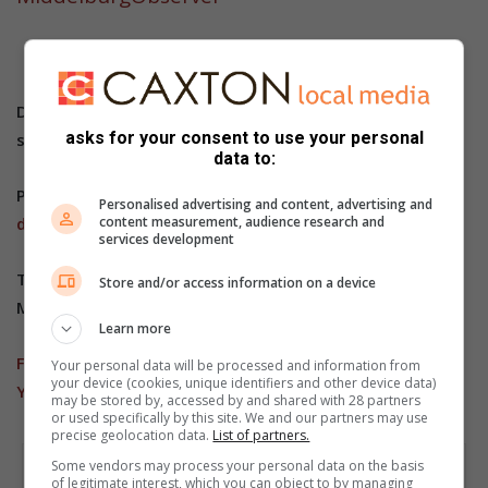
Do you have information on a news story you think we
asks for your consent to use your personal
should cover?
data to:
Please send an email to our News Editor at
Personalised advertising and content, advertising and
content measurement, audience research and
daleen@mobserver.co.za
or phone us on 072 248 3855.
services development
To keep updated and informed on all the latest
Store and/or access information on a device
Middelburg news, visit our official social media pages:
Learn more
Facebook
,
Instagram
,
TikTok
,
X (Formerly Twitter)
, and
Your personal data will be processed and information from
your device (cookies, unique identifiers and other device data)
YouTube
.
may be stored by, accessed by and shared with 28 partners
or used specifically by this site. We and our partners may use
precise geolocation data.
List of partners.
Some vendors may process your personal data on the basis
of legitimate interest, which you can object to by managing