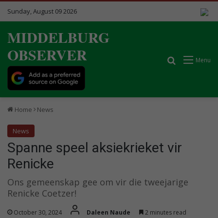
Sunday, August 09 2026
MIDDELBURG
OBSERVER
Search for
Menu
Home
News
News
Spanne speel aksiekrieket vir
Renicke
Ons gemeenskap gee om vir die tweejarige
Renicke Coetzer!
October 30, 2024
Daleen Naude
2 minutes read