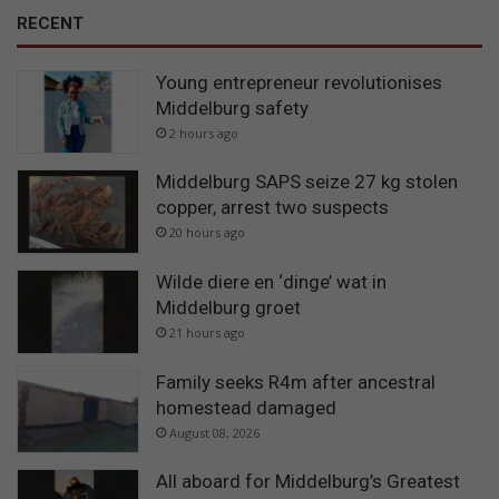
RECENT
Young entrepreneur revolutionises
Middelburg safety
2 hours ago
Middelburg SAPS seize 27 kg stolen
copper, arrest two suspects
20 hours ago
Wilde diere en ‘dinge’ wat in
Middelburg groet
21 hours ago
Family seeks R4m after ancestral
homestead damaged
August 08, 2026
All aboard for Middelburg’s Greatest