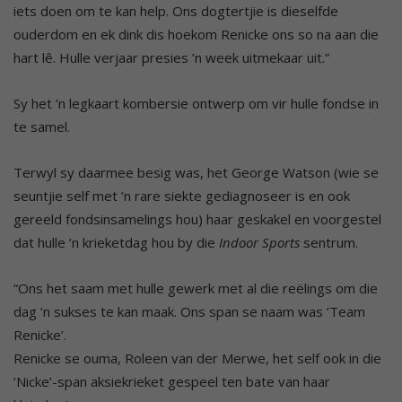
iets doen om te kan help. Ons dogtertjie is dieselfde
ouderdom en ek dink dis hoekom Renicke ons so na aan die
hart lê. Hulle verjaar presies ’n week uitmekaar uit.”
Sy het ’n legkaart kombersie ontwerp om vir hulle fondse in
te samel.
Terwyl sy daarmee besig was, het George Watson (wie se
seuntjie self met ’n rare siekte gediagnoseer is en ook
gereeld fondsinsamelings hou) haar geskakel en voorgestel
dat hulle ’n krieketdag hou by die
Indoor Sports
sentrum.
“Ons het saam met hulle gewerk met al die reëlings om die
dag ’n sukses te kan maak. Ons span se naam was ‘Team
Renicke’.
Renicke se ouma, Roleen van der Merwe, het self ook in die
‘Nicke’-span aksiekrieket gespeel ten bate van haar