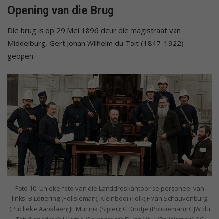
Opening van die Brug
Die brug is op 29 Mei 1896 deur die magistraat van
Middelburg, Gert Johan Wilhelm du Toit (1847-1922)
geopen.
Foto 10: Unieke foto van die Landdroskantoor se personeel van
links: B Lottering (Polisieman); Kleinbooi (Tolk);F van Schauvenburg
(Publieke Aanklaer); JF Munnik (Sipier); G Knotje (Polisieman); GJW du
Toit (Landdros); J Nortje (Bewaarder); D van Wyk (Polisieman) OC