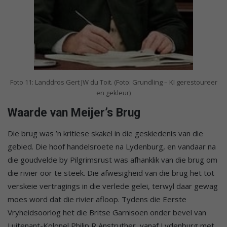
Foto 11: Landdros Gert JW du Toit. (Foto: Grundling – KI gerestoureer
en gekleur)
Waarde van Meijer’s Brug
Die brug was ’n kritiese skakel in die geskiedenis van die
gebied. Die hoof handelsroete na Lydenburg, en vandaar na
die goudvelde by Pilgrimsrust was afhanklik van die brug om
die rivier oor te steek. Die afwesigheid van die brug het tot
verskeie vertragings in die verlede gelei, terwyl daar gewag
moes word dat die rivier afloop. Tydens die Eerste
Vryheidsoorlog het die Britse Garnisoen onder bevel van
Luitenant-Kolonel Philip R Anstruther, vanaf Lydenburg met