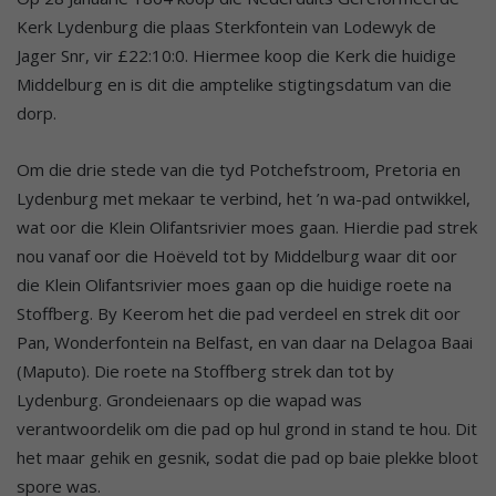
Kerk Lydenburg die plaas Sterkfontein van Lodewyk de
Jager Snr, vir £22:10:0. Hiermee koop die Kerk die huidige
Middelburg en is dit die amptelike stigtingsdatum van die
dorp.
Om die drie stede van die tyd Potchefstroom, Pretoria en
Lydenburg met mekaar te verbind, het ’n wa-pad ontwikkel,
wat oor die Klein Olifantsrivier moes gaan. Hierdie pad strek
nou vanaf oor die Hoëveld tot by Middelburg waar dit oor
die Klein Olifantsrivier moes gaan op die huidige roete na
Stoffberg. By Keerom het die pad verdeel en strek dit oor
Pan, Wonderfontein na Belfast, en van daar na Delagoa Baai
(Maputo). Die roete na Stoffberg strek dan tot by
Lydenburg. Grondeienaars op die wapad was
verantwoordelik om die pad op hul grond in stand te hou. Dit
het maar gehik en gesnik, sodat die pad op baie plekke bloot
spore was.