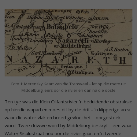
Foto 1: Merensky Kaart van die Transvaal – let op die roete uit
Middelburg, eers oor die rivier en dan na die ooste
Ten tye was die Klein Olifantsrivier ’n beduidende obstruksie
op hierdie wapad en moes dit by die drif – ’n klipperige area
waar die water vlak en breed gevloei het – oorgesteek
word. Twee driwwe word by Middelburg beskryf – een waar
Walter Sisulustraat nou oor die rivier gaan en ’n tweede