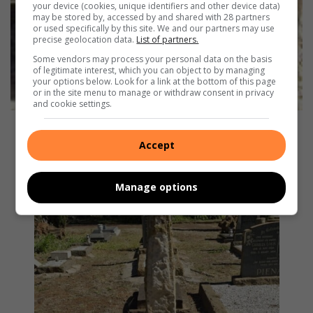
your device (cookies, unique identifiers and other device data)
may be stored by, accessed by and shared with 28 partners
or used specifically by this site. We and our partners may use
precise geolocation data.
List of partners.
Some vendors may process your personal data on the basis
of legitimate interest, which you can object to by managing
your options below. Look for a link at the bottom of this page
or in the site menu to manage or withdraw consent in privacy
and cookie settings.
Accept
Manage options