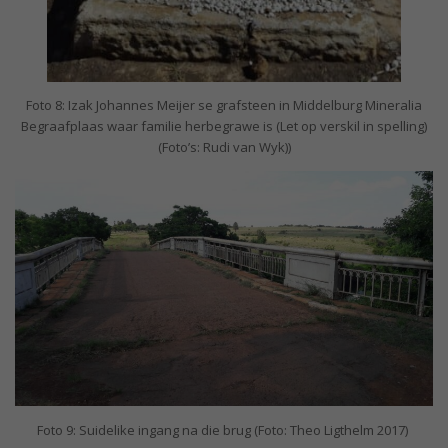
Foto 8: Izak Johannes Meijer se grafsteen in Middelburg Mineralia
Begraafplaas waar familie herbegrawe is (Let op verskil in spelling)
(Foto’s: Rudi van Wyk))
Foto 9: Suidelike ingang na die brug (Foto: Theo Ligthelm 2017)