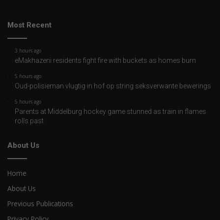
Most Recent
3 hours ago
eMakhazeni residents fight fire with buckets as homes burn
5 hours ago
Oud-polisieman vlugtig in hof op string seksverwante bewerings
5 hours ago
Parents at Middelburg hockey game stunned as train in flames
rolls past
About Us
Home
About Us
Previous Publications
Privacy Policy