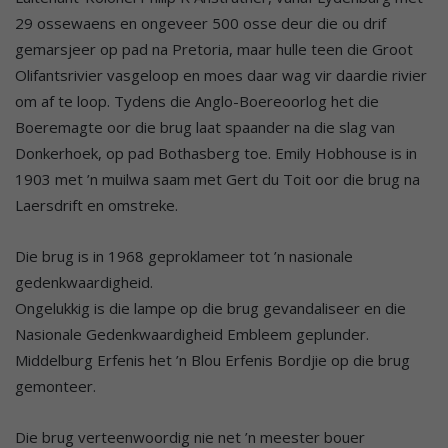
29 ossewaens en ongeveer 500 osse deur die ou drif
gemarsjeer op pad na Pretoria, maar hulle teen die Groot
Olifantsrivier vasgeloop en moes daar wag vir daardie rivier
om af te loop. Tydens die Anglo-Boereoorlog het die
Boeremagte oor die brug laat spaander na die slag van
Donkerhoek, op pad Bothasberg toe. Emily Hobhouse is in
1903 met ’n muilwa saam met Gert du Toit oor die brug na
Laersdrift en omstreke.
Die brug is in 1968 geproklameer tot ’n nasionale
gedenkwaardigheid.
Ongelukkig is die lampe op die brug gevandaliseer en die
Nasionale Gedenkwaardigheid Embleem geplunder.
Middelburg Erfenis het ’n Blou Erfenis Bordjie op die brug
gemonteer.
Die brug verteenwoordig nie net ’n meester bouer