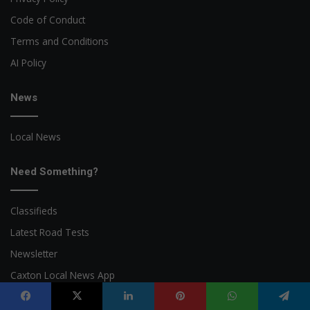
Code of Conduct
Terms and Conditions
AI Policy
News
Local News
Need Something?
Classifieds
Latest Road Tests
Newsletter
Caxton Local News App
Facebook
X
LinkedIn
Pinterest
WhatsApp
Telegram