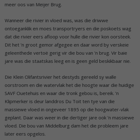
meer oos van Meijer Brug.
Wanneer die rivier in vloed was, was die driwwe
ontoeganklik en moes transportryers en die poskoets wag
dat die rivier eers afloop voor hulle die rivier kon oorsteek.
Dit het ’n groot gemor afgegee en daar word by verskeie
geleenthede vertoë gerig vir die bou van ’n brug. Vir baie
jare was die staatskas leeg en is geen geld beskikbaar nie.
Die Klein Olifantsrivier het destyds gereeld sy walle
oorstroom en die watervlak het die hoogte waar die huidige
SAVF Ouetehuis en waar die tronk gebou is, bereik. ’n
Klipmerker is deur landdros Du Toit ten tye van die
massiewe vloed in ongeveer 1895 op die hoogwater-vlak
geplant. Daar was weer in die dertiger jare ook ’n massiewe
vloed. Die bou van Middelburg dam het die probleem jare
later eers opgelos.