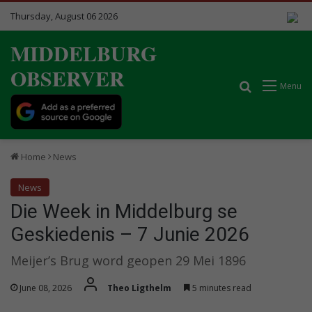
Thursday, August 06 2026
MIDDELBURG
OBSERVER
Search for
Menu
Home
News
News
Die Week in Middelburg se
Geskiedenis – 7 Junie 2026
Meijer’s Brug word geopen 29 Mei 1896
June 08, 2026
Theo Ligthelm
5 minutes read