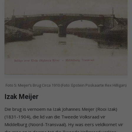
Foto 5: Meijer’s Brug Circa 1910 (Foto: Epstein Poskaarte Rex Hilligan)
Izak Meijer
Die brug is vernoem na Izak Johannes Meijer (Rooi Izak)
(1831-1904), die lid van die Tweede Volksraad vir
Middelburg (Noord-Transvaal). Hy was eers veldkornet vir
die area en is daarna tot die Tweede Volksraad verkies.