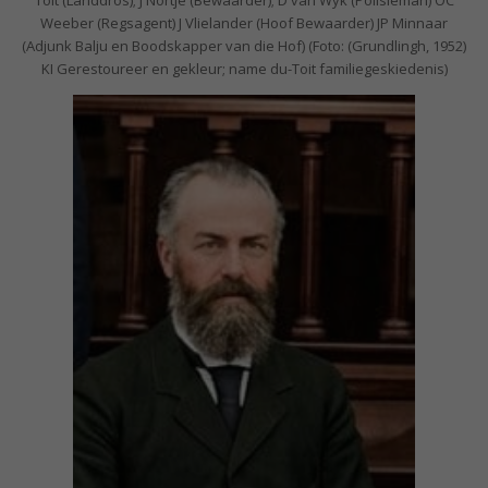
Weeber (Regsagent) J Vlielander (Hoof Bewaarder) JP Minnaar
(Adjunk Balju en Boodskapper van die Hof) (Foto: (Grundlingh, 1952)
KI Gerestoureer en gekleur; name du-Toit familiegeskiedenis)