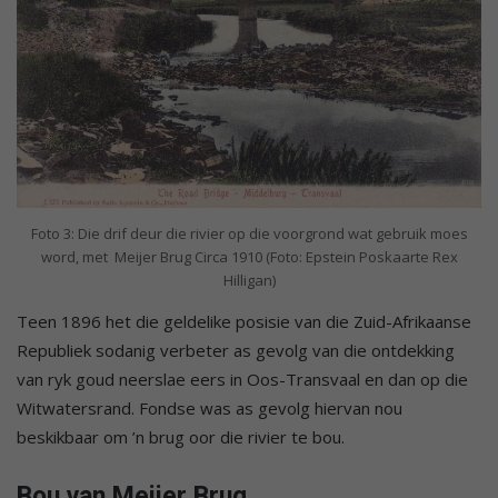
Foto 3: Die drif deur die rivier op die voorgrond wat gebruik moes
word, met Meijer Brug Circa 1910 (Foto: Epstein Poskaarte Rex
Hilligan)
Teen 1896 het die geldelike posisie van die Zuid-Afrikaanse
Republiek sodanig verbeter as gevolg van die ontdekking
van ryk goud neerslae eers in Oos-Transvaal en dan op die
Witwatersrand. Fondse was as gevolg hiervan nou
beskikbaar om ’n brug oor die rivier te bou.
Bou van Meijer Brug