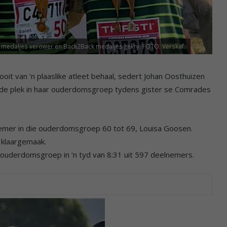
an medaljes verower en Back2Back medaljes gekry. FOTO: Verskaf.
it van ’n plaaslike atleet behaal, sedert Johan Oosthuizen
rde plek in haar ouderdomsgroep tydens gister se Comrades
nemer in die ouderdomsgroep 60 tot 69, Louisa Goosen.
 klaargemaak.
r ouderdomsgroep in ’n tyd van 8:31 uit 597 deelnemers.