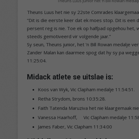
Theuns Luus junior het ’n Bill Rowan medal
Theuns Luus het nie sy 22ste Comrades klaargemaak
“Dit is die eerste keer dat ek moes stop. Dit is een
persent reg is nie. Toe ek op halfpad opgehou het, 
steeds gemotiveerd vir volgende jaar.”
Sy seun, Theuns junior, het ’n Bill Rowan medalje ve
Zander Malan kan daarmee spog dat hy sy pa weggeh
11:25:04.
Midack atlete se uitslae is:
Koos van Wyk, Vic Clapham medalje 11:54:51.
Retha Strydom, brons 10:35:28.
Faith Tatenda Maruziva het nie klaargemaak nie
Vanessa Haarhoff, Vic Clapham medalje 11:58
James Faber, Vic Clapham 11:34:00