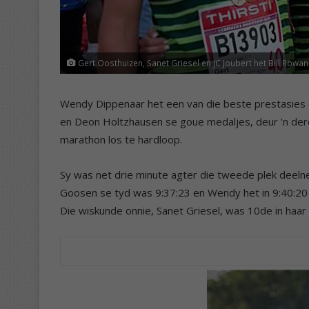
Gert Oosthuizen, Sanet Griesel en JC Joubert het Bill Row
Wendy Dippenaar het een van die beste prestasies oo
en Deon Holtzhausen se goue medaljes, deur ’n de
marathon los te hardloop.
Sy was net drie minute agter die tweede plek deel
Goosen se tyd was 9:37:23 en Wendy het in 9:40:20
Die wiskunde onnie, Sanet Griesel, was 10de in haa