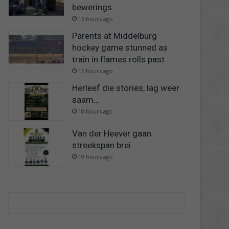
bewerings
15 hours ago
Parents at Middelburg
hockey game stunned as
train in flames rolls past
16 hours ago
Herleef die stories, lag weer
saam…
18 hours ago
Van der Heever gaan
streekspan brei
19 hours ago