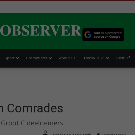
 OBSERVER
Sport
Promotions
About Us
Derby 2025
Best Of
in Comrades
ke Groot C deelnemers