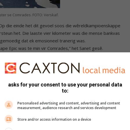
ister se Comrades. FOTO: Verskaf.
. Op die einde het dit gevoel soos die wêreldkampioenskappe
rsteun het. Die laaste vier kilometer was die mense bankvas
angemoedig dat ek emosioneel tranerig was.
Cape Epic was te min vir Comrades,” het Sanet gesê.
asks for your consent to use your personal data
to:
Personalised advertising and content, advertising and content
measurement, audience research and services development
Store and/or access information on a device