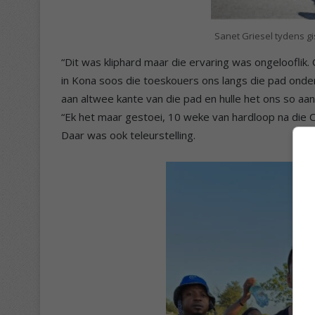
Sanet Griesel tydens g
“Dit was kliphard maar die ervaring was ongelooflik
in Kona soos die toeskouers ons langs die pad onde
aan altwee kante van die pad en hulle het ons so a
“Ek het maar gestoei, 10 weke van hardloop na die 
Daar was ook teleurstelling.