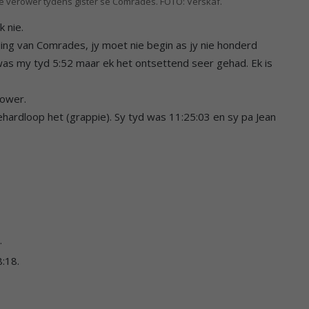
je verower tydens gister se Comrades. FOTO: Verskaf.
 nie.
 ding van Comrades, jy moet nie begin as jy nie honderd
was my tyd 5:52 maar ek het ontsettend seer gehad. Ek is
rower.
ardloop het (grappie). Sy tyd was 11:25:03 en sy pa Jean
.
:18.