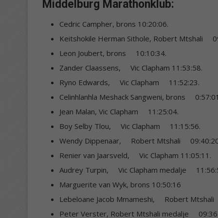
Middelburg Marathonklub:
Cedric Campher, brons 10:20:06.
Keitshokile Herman Sithole, Robert Mtshali
Leon Joubert, brons 10:10:34.
Zander Claassens, Vic Clapham 11:53:58.
Ryno Edwards, Vic Clapham 11:52:23.
Celinhlanhla Meshack Sangweni, brons 0:57
Jean Malan, Vic Clapham 11:25:04.
Boy Selby Tlou, Vic Clapham 11:15:56.
Wendy Dippenaar, Robert Mtshali 09:40:20
Renier van Jaarsveld, Vic Clapham 11:05:11.
Audrey Turpin, Vic Clapham medalje 11:56:
Marguerite van Wyk, brons 10:50:16
Lebeloane Jacob Mmameshi, Robert Mtshali
Peter Verster, Robert Mtshali medalje 09:36