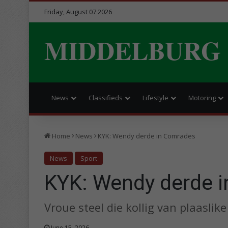
Friday, August 07 2026
MIDDELBURG
News
Classifieds
Lifestyle
Motoring
Home
News
KYK: Wendy derde in Comrades
News
Sport
KYK: Wendy derde 
Vroue steel die kollig van plaasli
June 15, 2026