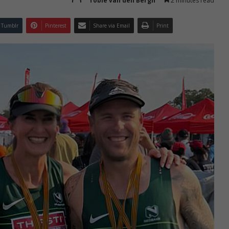
Tobie van den Bergh
2 minutes read
Tumblr
Pinterest
Share via Email
Print