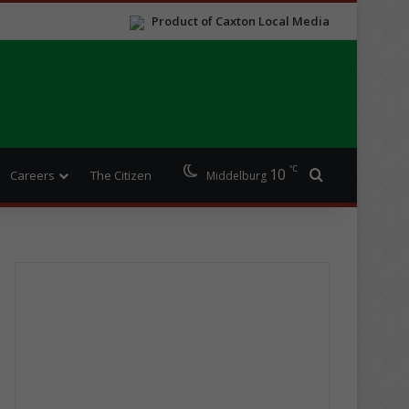
Product of Caxton Local Media
℃
10
Search for
Careers
The Citizen
Middelburg