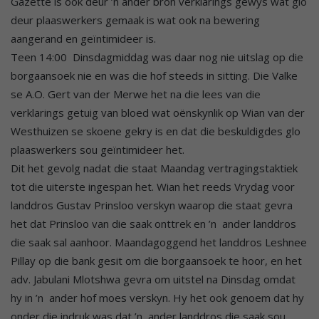
Gazette is ook deur ’n ander bron verklarings gewys wat glo
deur plaaswerkers gemaak is wat ook na bewering
aangerand en geïntimideer is.
Teen 14:00 Dinsdagmiddag was daar nog nie uitslag op die
borgaansoek nie en was die hof steeds in sitting. Die Valke
se A.O. Gert van der Merwe het na die lees van die
verklarings getuig van bloed wat oënskynlik op Wian van der
Westhuizen se skoene gekry is en dat die beskuldigdes glo
plaaswerkers sou geïntimideer het.
Dit het gevolg nadat die staat Maandag vertragingstaktiek
tot die uiterste ingespan het. Wian het reeds Vrydag voor
landdros Gustav Prinsloo verskyn waarop die staat gevra
het dat Prinsloo van die saak onttrek en ’n ander landdros
die saak sal aanhoor. Maandagoggend het landdros Leshnee
Pillay op die bank gesit om die borgaansoek te hoor, en het
adv. Jabulani Mlotshwa gevra om uitstel na Dinsdag omdat
hy in ’n ander hof moes verskyn. Hy het ook genoem dat hy
onder die indruk was dat ’n ander landdros die saak sou