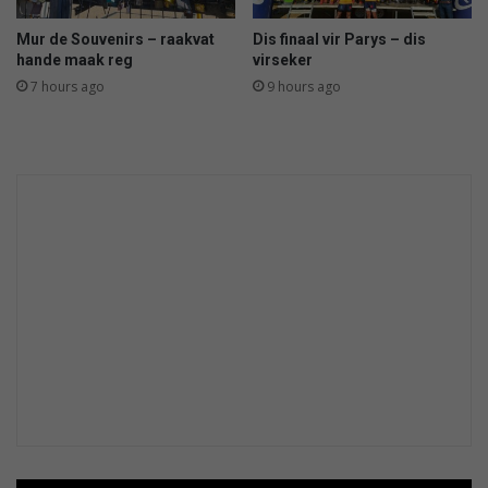
u
m
Mur de Souvenirs – raakvat
Dis finaal vir Parys – dis
m
hande maak reg
virseker
e
7 hours ago
9 hours ago
r
i
n
P
a
r
y
s