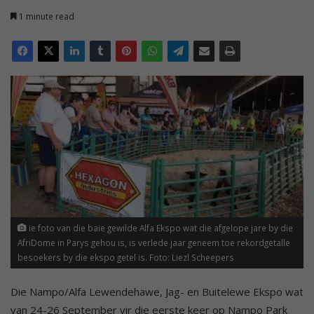
1 minute read
ie foto van die baie gewilde Alfa Ekspo wat die afgelope jare by die
AfriDome in Parys gehou is, is verlede jaar geneem toe rekordgetalle
besoekers by die ekspo getel is. Foto: Liezl Scheepers
Die Nampo/Alfa Lewendehawe, Jag- en Buitelewe Ekspo wat
van 24-26 September vir die eerste keer op Nampo Park