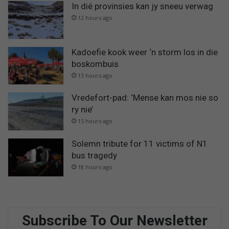
In dié provinsies kan jy sneeu verwag
12 hours ago
Kadoefie kook weer ‘n storm los in die
boskombuis
13 hours ago
Vredefort-pad: ‘Mense kan mos nie so
ry nie’
15 hours ago
Solemn tribute for 11 victims of N1
bus tragedy
18 hours ago
Subscribe To Our Newsletter