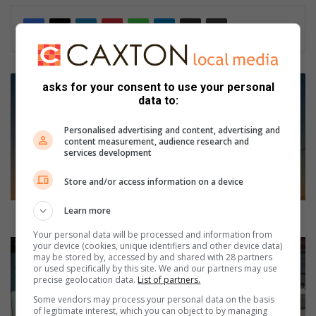
N
asks for your consent to use your personal
g
data to:
w
a
Personalised advertising and content, advertising and
t
content measurement, audience research and
services development
h
e
Store and/or access information on a device
-
E
Learn more
s
Ngwathe-Eskom samesprekings vorder min
k
Your personal data will be processed and information from
o
L
your device (cookies, unique identifiers and other device data)
may be stored by, accessed by and shared with 28 partners
m
o
or used specifically by this site. We and our partners may use
s
c
precise geolocation data.
List of partners.
a
k
Some vendors may process your personal data on the basis
m
d
of legitimate interest, which you can object to by managing