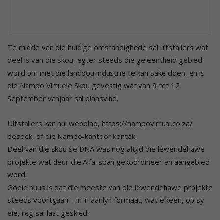
Te midde van die huidige omstandighede sal uitstallers wat
deel is van die skou, egter steeds die geleentheid gebied
word om met die landbou industrie te kan sake doen, en is
die Nampo Virtuele Skou gevestig wat van 9 tot 12
September vanjaar sal plaasvind.
Uitstallers kan hul webblad, https://nampovirtual.co.za/
besoek, of die Nampo-kantoor kontak.
Deel van die skou se DNA was nog altyd die lewendehawe
projekte wat deur die Alfa-span gekoördineer en aangebied
word.
Goeie nuus is dat die meeste van die lewendehawe projekte
steeds voortgaan – in ‘n aanlyn formaat, wat elkeen, op sy
eie, reg sal laat geskied.