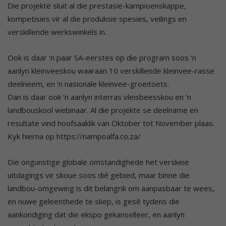
Die projekte sluit al die prestasie-kampioenskappe,
kompetisies vir al die produksie spesies, veilings en
verskillende werkswinkels in.
Ook is daar ‘n paar SA-eerstes op die program soos ‘n
aanlyn kleinveeskou waaraan 10 verskillende kleinvee-rasse
deelneem, en ‘n nasionale kleinvee-groeitoets.
Dan is daar ook ‘n aanlyn interras vleisbeesskou en ‘n
landbouskool webinaar. Al die projekte se deelname en
resultate vind hoofsaaklik van Oktober tot November plaas.
Kyk hierna op https://nampoalfa.co.za/
Die ongunstige globale omstandighede het verskeie
uitdagings vir skoue soos dié gebied, maar binne die
landbou-omgewing is dit belangrik om aanpasbaar te wees,
en nuwe geleenthede te skep, is gesê tydens die
aankondiging dat die ekspo gekanselleer, en aanlyn