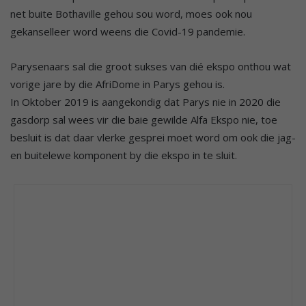
net buite Bothaville gehou sou word, moes ook nou
gekanselleer word weens die Covid-19 pandemie.
Parysenaars sal die groot sukses van dié ekspo onthou wat
vorige jare by die AfriDome in Parys gehou is.
In Oktober 2019 is aangekondig dat Parys nie in 2020 die
gasdorp sal wees vir die baie gewilde Alfa Ekspo nie, toe
besluit is dat daar vlerke gesprei moet word om ook die jag-
en buitelewe komponent by die ekspo in te sluit.