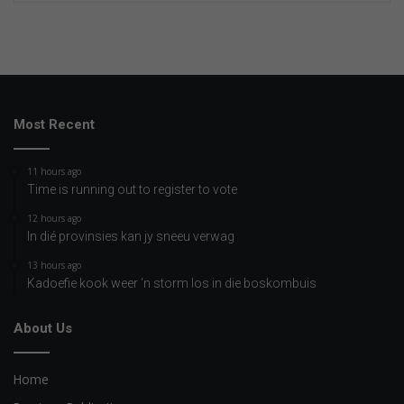
Most Recent
11 hours ago
Time is running out to register to vote
12 hours ago
In dié provinsies kan jy sneeu verwag
13 hours ago
Kadoefie kook weer ‘n storm los in die boskombuis
About Us
Home