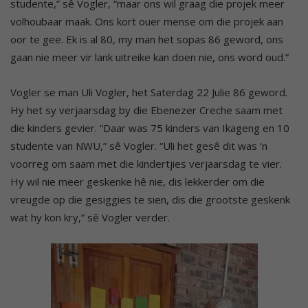
studente,” sê Vogler, “maar ons wil graag die projek meer
volhoubaar maak. Ons kort ouer mense om die projek aan
oor te gee. Ek is al 80, my man het sopas 86 geword, ons
gaan nie meer vir lank uitreike kan doen nie, ons word oud.”
Vogler se man Uli Vogler, het Saterdag 22 Julie 86 geword.
Hy het sy verjaarsdag by die Ebenezer Creche saam met
die kinders gevier. “Daar was 75 kinders van Ikageng en 10
studente van NWU,” sê Vogler. “Uli het gesê dit was ‘n
voorreg om saam met die kindertjies verjaarsdag te vier.
Hy wil nie meer geskenke hê nie, dis lekkerder om die
vreugde op die gesiggies te sien, dis die grootste geskenk
wat hy kon kry,” sê Vogler verder.