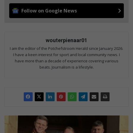
Follow on Google News
wouterpienaar01
I am the editor of the Potchefstroom Herald since January 2026.
I have a keen interest for sport and local community news. I
have more than a decade of experience covering various
beats. Journalism is a lifestyle.
V
o
l