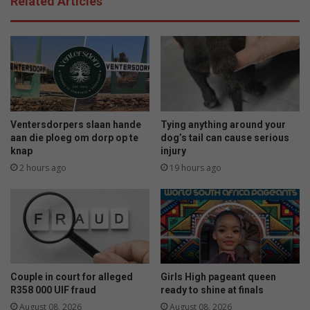
Related Articles
t
n
t
t
o
u
t
r
o
e
n
s
e
e
e
4
l
x
Ventersdorpers slaan hande
Tying anything around your
f
4
aan die ploeg om dorp op te
dog’s tail can cause serious
e
-
knap
injury
e
b
2 hours ago
19 hours ago
s
a
a
n
:
D
i
e
Couple in court for alleged
Girls High pageant queen
p
R358 000 UIF fraud
ready to shine at finals
l
August 08, 2026
August 08, 2026