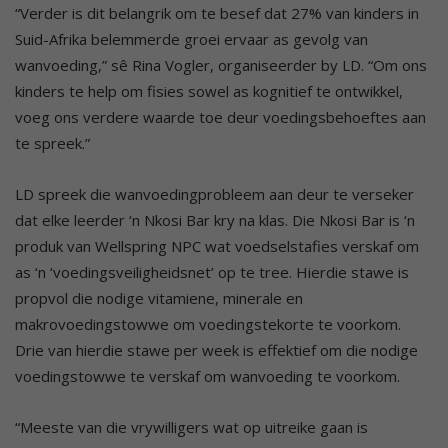
“Verder is dit belangrik om te besef dat 27% van kinders in
Suid-Afrika belemmerde groei ervaar as gevolg van
wanvoeding,” sê Rina Vogler, organiseerder by LD. “Om ons
kinders te help om fisies sowel as kognitief te ontwikkel,
voeg ons verdere waarde toe deur voedingsbehoeftes aan
te spreek.”
LD spreek die wanvoedingprobleem aan deur te verseker
dat elke leerder ‘n Nkosi Bar kry na klas. Die Nkosi Bar is ‘n
produk van Wellspring NPC wat voedselstafies verskaf om
as ‘n ‘voedingsveiligheidsnet’ op te tree. Hierdie stawe is
propvol die nodige vitamiene, minerale en
makrovoedingstowwe om voedingstekorte te voorkom.
Drie van hierdie stawe per week is effektief om die nodige
voedingstowwe te verskaf om wanvoeding te voorkom.
“Meeste van die vrywilligers wat op uitreike gaan is