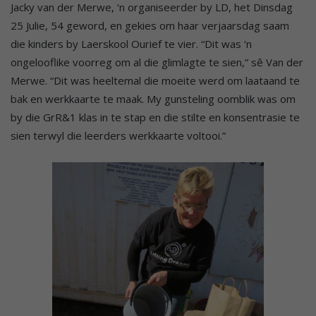
Jacky van der Merwe, ‘n organiseerder by LD, het Dinsdag
25 Julie, 54 geword, en gekies om haar verjaarsdag saam
die kinders by Laerskool Ourief te vier. “Dit was ‘n
ongelooflike voorreg om al die glimlagte te sien,” sê Van der
Merwe. “Dit was heeltemal die moeite werd om laataand te
bak en werkkaarte te maak. My gunsteling oomblik was om
by die GrR&1 klas in te stap en die stilte en konsentrasie te
sien terwyl die leerders werkkaarte voltooi.”