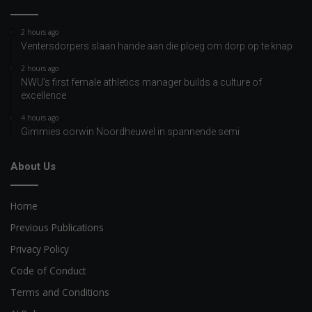
2 hours ago
Ventersdorpers slaan hande aan die ploeg om dorp op te knap
2 hours ago
NWU’s first female athletics manager builds a culture of
excellence
4 hours ago
Gimmies oorwin Noordheuwel in spannende semi
About Us
Home
Previous Publications
Privacy Policy
Code of Conduct
Terms and Conditions