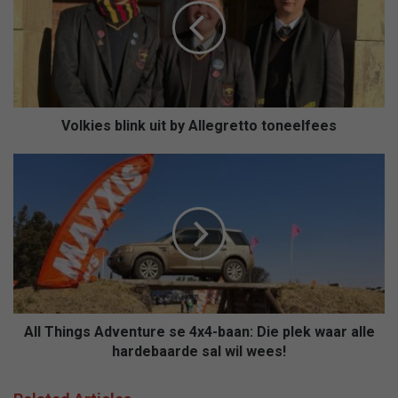
k
i
e
s
b
l
i
Volkies blink uit by Allegretto toneelfees
n
k
A
u
l
i
l
t
T
b
h
y
i
A
n
l
g
l
s
e
A
All Things Adventure se 4x4-baan: Die plek waar alle
g
d
hardebaarde sal wil wees!
r
v
e
e