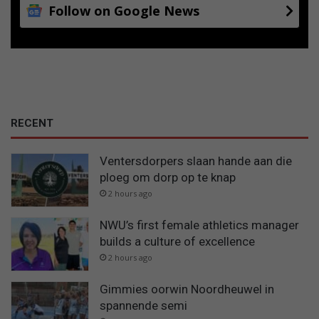
Follow on Google News
a
l
w
i
l
w
e
e
RECENT
s
!
Ventersdorpers slaan hande aan die
ploeg om dorp op te knap
2 hours ago
NWU’s first female athletics manager
builds a culture of excellence
2 hours ago
Gimmies oorwin Noordheuwel in
spannende semi