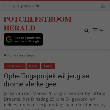
Sunday, August 09 2026
POTCHEFSTROOM
HERALD
Search for
Menu
Home
Local news
Local news
News
News
Opheffingsprojek wil jeug se
drome vlerke gee
Jacky van der Merwe, ‘n organiseerder by Lifting
Dreams, het Dinsdag 25 Julie 54 geword, en
gekies om haar verjaarsdag saam die kinders by