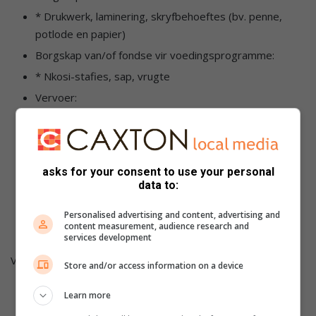
* Drukwerk, laminering, skryfbehoeftes (bv. penne,
potlode en papier)
Borgskap van/of fondse vir voedingsprogramme:
* Nkosi-stafies, sap, vrugte
Vervoer:
* Ons vrywilligers ry saam om hul vervoerkoste te
verminder, maar met stygende brandstofpryse vreet
bykomende reise in hul beperkte begrotings.
Groepvervoer mag nodig wees.
asks for your consent to use your personal
data to:
* Meer vrywilligers wat ‘n maksimum van twee uur per
week of minder kan spandeer om op verskeie maniere
Personalised advertising and content, advertising and
content measurement, audience research and
te help.
services development
Vir meer inligting, besoek
www.liftingdreams.co.za
Store and/or access information on a device
Learn more