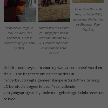
Atang Swartbooi, Mr
Kampus Potch NWU,
gesels met die leerders
by Ebenezer. Foto:
Venelize de Lange, ‘n
Laurize van der Merwe
Verskaf.
NWU student, leer
en Tshegofatso Rabaji
Laerskool Ourief se
wat saam met die Gr. 2
leerders ‘n rympie. Foto:
& 3 leerders ‘kindness
Verskaf.
chains’ maak. Foto:
Verskaf.
Gehalte-onderwys is ‘n voorreg wat vir baie ontsê word en
dit is LD se begeerte om dit aan kinders in
minderbevoorregte gemeenskappe in Suid-Afrika te bring.
LD bereik die begeerte deur ‘n aanvullende
verrykingsprogram by skole met gebrekkige hulpbronne aan
te bied.