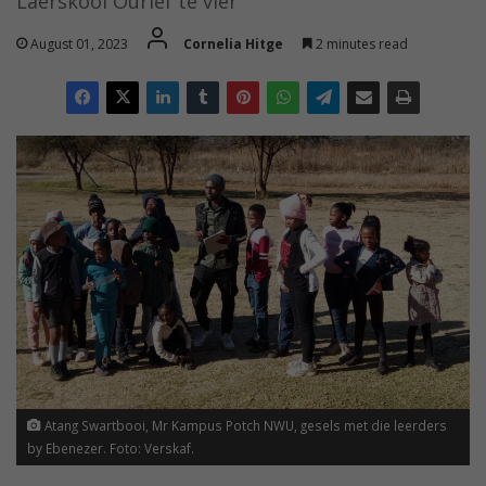
Laerskool Ourief te vier
August 01, 2023
Cornelia Hitge
2 minutes read
Atang Swartbooi, Mr Kampus Potch NWU, gesels met die leerders
by Ebenezer. Foto: Verskaf.