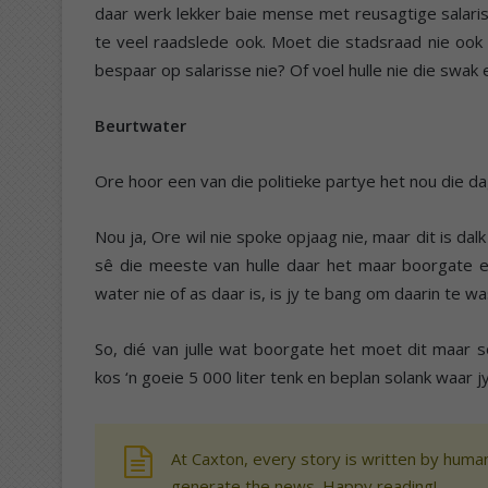
daar werk lekker baie mense met reusagtige salaris
te veel raadslede ook. Moet die stadsraad nie ook
bespaar op salarisse nie? Of voel hulle nie die swak
Beurtwater
Ore hoor een van die politieke partye het nou die d
Nou ja, Ore wil nie spoke opjaag nie, maar dit is dalk
sê die meeste van hulle daar het maar boorgate en
water nie of as daar is, is jy te bang om daarin te wa
So, dié van julle wat boorgate het moet dit maar 
kos ‘n goeie 5 000 liter tenk en beplan solank waar jy
At Caxton, every story is written by human
generate the news. Happy reading!