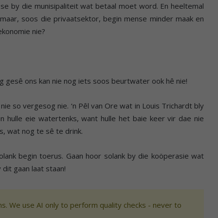
se by die munisipaliteit wat betaal moet word. En heeltemal
 maar, soos die privaatsektor, begin mense minder maak en
 ekonomie nie?
ag gesê ons kan nie nog iets soos beurtwater ook hê nie!
 nie so vergesog nie. ‘n Pêl van Ore wat in Louis Trichardt bly
 hulle eie watertenks, want hulle het baie keer vir dae nie
s, wat nog te sê te drink.
solank begin toerus. Gaan hoor solank by die koöperasie wat
 dit gaan laat staan!
s. We use AI only to perform quality checks - never to