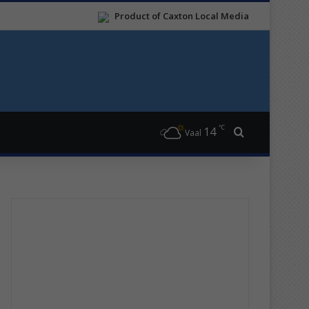
Product of Caxton Local Media
℃
14
Search for
Vaal