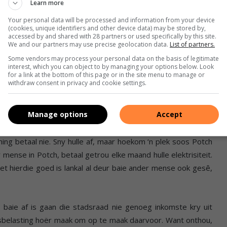
Learn more
Your personal data will be processed and information from your device
(cookies, unique identifiers and other device data) may be stored by,
accessed by and shared with 28 partners or used specifically by this site.
We and our partners may use precise geolocation data.
List of partners.
ngbetalersverenigings, politieke partye en AfriForum en wie
Some vendors may process your personal data on the basis of legitimate
ry om beurtkrag meer regverdig toe te pas nie? Almal praat net
interest, which you can object to by managing your options below. Look
for a link at the bottom of this page or in the site menu to manage or
m plannetjies bedink om net by mense wat nie betaal nie,
withdraw consent in privacy and cookie settings.
aat, praat.
Manage options
Accept
ning betaal nie. Sny hulle af, maar hoekom ‘n plek soos Potch
mense in Potch, betaal getrou elke maand hulle elektrisiteit.
t hierdie goed is lankal al deur baie ander mense ook gesê,
aie af is gaan die stadsraad nie genoeg inkomste kry uit
omsbelasting hoër maak om op te maak daarvoor. Want onthou,