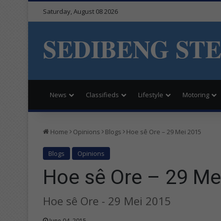
Saturday, August 08 2026
SEDIBENG ST
News
Classifieds
Lifestyle
Motoring
Home
Opinions
Blogs
Hoe sê Ore – 29 Mei 2015
Blogs
Opinions
Hoe sê Ore – 29 Me
Hoe sê Ore - 29 Mei 2015
June 04, 2015