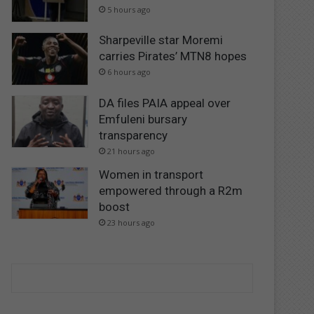
5 hours ago
Sharpeville star Moremi
carries Pirates’ MTN8 hopes
6 hours ago
DA files PAIA appeal over
Emfuleni bursary
transparency
21 hours ago
Women in transport
empowered through a R2m
boost
23 hours ago