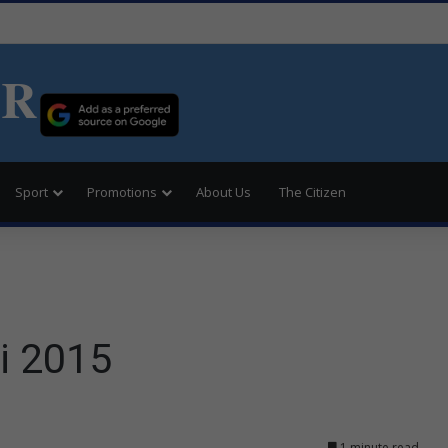
ER
Sport
Promotions
About Us
The Citizen
i 2015
1 minute read