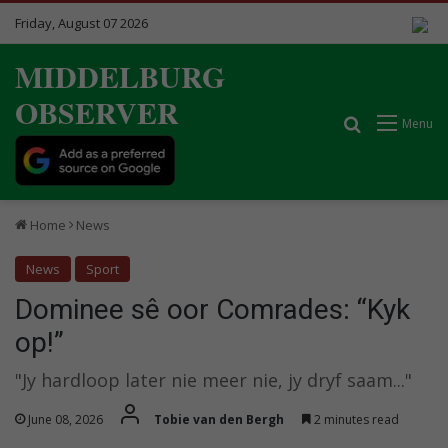
Friday, August 07 2026
MIDDELBURG
OBSERVER
Search for
Menu
Home
News
News
Sport
Dominee sê oor Comrades: “Kyk
op!”
"Jy hardloop later nie meer nie, jy dryf saam..."
June 08, 2026
Tobie van den Bergh
2 minutes read