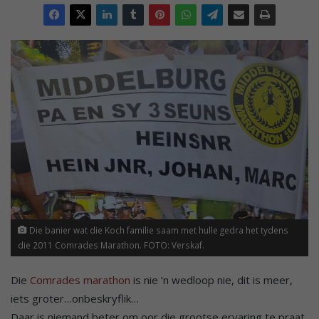
Die banier wat die Koch familie saam met hulle gedra het tydens
die 2011 Comrades Marathon. FOTO: Verskaf.
Die
Comrades marathon
is nie ’n wedloop nie, dit is meer,
iets groter…onbeskryflik…
Daar is niemand beter om oor die grootse ervaring te praat