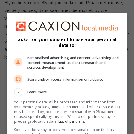
Bly in die stroom. Bly uit jou eie kop uit. Praat met mense,
vertel grappies, dans saam met die musiek by die
waterpunte. Want uiteindelik gaan dit nie net oor hardloop
nie – dit gaan oor saam dra, saam swaarkry, saam huil en
saam klaar maak. Maar bo alles, saam lag… want om eerlik te
asks for your consent to use your personal
wees: hierdie 90km wedloop is belaglik. Maar dit doen iets
data to:
aan jou. Dit is meer as net ’n
bucket
list
. Dit is ’n oorgang. Die
lewe sal nooit weer dieselfde wees nie…”.
Personalised advertising and content, advertising and
content measurement, audience research and
services development
Die Comrades marathon vind eerskomende Sondag
vanaf Durban Na Pietermaritzburg plaas en is die
Store and/or access information on a device
sogenaamde opwedloop.
Learn more
Lees ook:
Dit is nie Comrades nie, dit is ’n familie kameraad
Your personal data will be processed and information from
your device (cookies, unique identifiers and other device data)
may be stored by, accessed by and shared with 28 partners
or used specifically by this site. We and our partners may use
precise geolocation data.
List of partners.
Some vendors may process your personal data on the basis