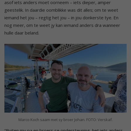
asof iets anders moet oorneem – iets dieper, amper
geestelik. In daardie oomblikke was dit alles; om te weet
iemand het jou – regtig het jou – in jou donkerste tye. En
nog meer, om te weet jy kan iemand anders dra wanneer
hulle daar beland.
Marco Koch saam met sy broer Johan. FOTO: Verskaf.
“Buiten my pa en broers se ondersteuning, het iets anders