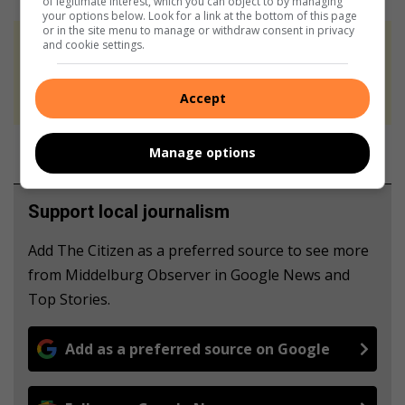
of legitimate interest, which you can object to by managing
your options below. Look for a link at the bottom of this page
or in the site menu to manage or withdraw consent in privacy
and cookie settings.
At Caxton, every story is written by humans.
We use AI only to perform quality checks -
never to generate the news. Happy reading!
Accept
Manage options
Support local journalism
Add The Citizen as a preferred source to see more
from Middelburg Observer in Google News and
Top Stories.
Add as a preferred source on Google