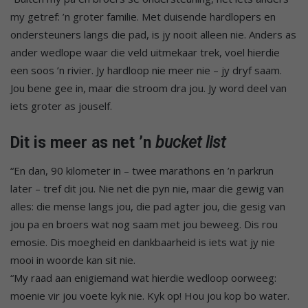
my getref: ’n groter familie. Met duisende hardlopers en
ondersteuners langs die pad, is jy nooit alleen nie. Anders as
ander wedlope waar die veld uitmekaar trek, voel hierdie
een soos ’n rivier. Jy hardloop nie meer nie – jy dryf saam.
Jou bene gee in, maar die stroom dra jou. Jy word deel van
iets groter as jouself.
Dit is meer as net ’n
bucket
list
“En dan, 90 kilometer in – twee marathons en ’n parkrun
later – tref dit jou. Nie net die pyn nie, maar die gewig van
alles: die mense langs jou, die pad agter jou, die gesig van
jou pa en broers wat nog saam met jou beweeg. Dis rou
emosie. Dis moegheid en dankbaarheid is iets wat jy nie
mooi in woorde kan sit nie.
“My raad aan enigiemand wat hierdie wedloop oorweeg:
moenie vir jou voete kyk nie. Kyk op! Hou jou kop bo water.