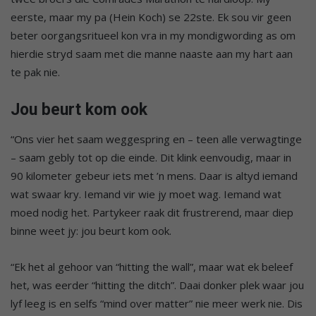
eerste, maar my pa (Hein Koch) se 22ste. Ek sou vir geen
beter oorgangsritueel kon vra in my mondigwording as om
hierdie stryd saam met die manne naaste aan my hart aan
te pak nie.
Jou beurt kom ook
“Ons vier het saam weggespring en – teen alle verwagtinge
– saam gebly tot op die einde. Dit klink eenvoudig, maar in
90 kilometer gebeur iets met ’n mens. Daar is altyd iemand
wat swaar kry. Iemand vir wie jy moet wag. Iemand wat
moed nodig het. Partykeer raak dit frustrerend, maar diep
binne weet jy: jou beurt kom ook.
“Ek het al gehoor van “hitting the wall”, maar wat ek beleef
het, was eerder “hitting the ditch”. Daai donker plek waar jou
lyf leeg is en selfs “mind over matter” nie meer werk nie. Dis