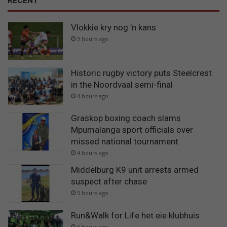
RECENT
Vlokkie kry nog ’n kans
3 hours ago
Historic rugby victory puts Steelcrest
in the Noordvaal semi-final
4 hours ago
Graskop boxing coach slams
Mpumalanga sport officials over
missed national tournament
4 hours ago
Middelburg K9 unit arrests armed
suspect after chase
5 hours ago
Run&Walk for Life het eie klubhuis
6 hours ago