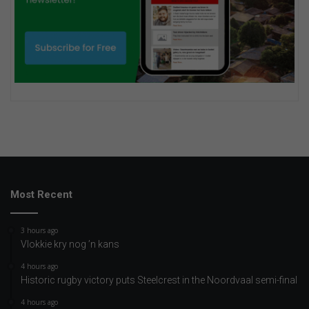
Most Recent
3 hours ago
Vlokkie kry nog ’n kans
4 hours ago
Historic rugby victory puts Steelcrest in the Noordvaal semi-final
4 hours ago