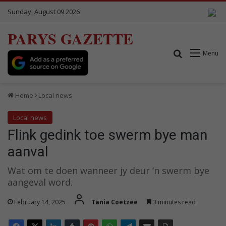
Sunday, August 09 2026
PARYS GAZETTE
Search for
Menu
Home
Local news
Local news
Flink gedink toe swerm bye man
aanval
Wat om te doen wanneer jy deur ‘n swerm bye
aangeval word.
February 14, 2025
Tania Coetzee
3 minutes read