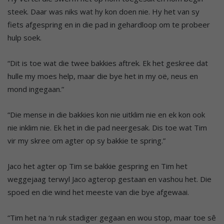
steek. Daar was niks wat hy kon doen nie. Hy het van sy
fiets afgespring en in die pad in gehardloop om te probeer
hulp soek.
“Dit is toe wat die twee bakkies aftrek. Ek het geskree dat
hulle my moes help, maar die bye het in my oë, neus en
mond ingegaan.”
“Die mense in die bakkies kon nie uitklim nie en ek kon ook
nie inklim nie. Ek het in die pad neergesak. Dis toe wat Tim
vir my skree om agter op sy bakkie te spring.”
Jaco het agter op Tim se bakkie gespring en Tim het
weggejaag terwyl Jaco agterop gestaan en vashou het. Die
spoed en die wind het meeste van die bye afgewaai.
“Tim het na ‘n ruk stadiger gegaan en wou stop, maar toe sê