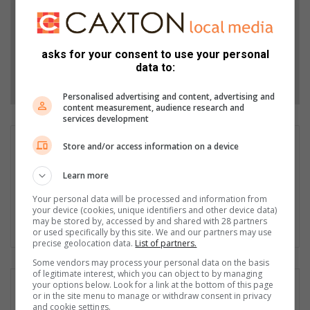
Add as a preferred source on Google
asks for your consent to use your personal
data to:
Follow on Google News
Personalised advertising and content, advertising and
content measurement, audience research and
services development
Tania Coetzee
Store and/or access information on a device
I am a passionate journalist and photographer. I have been a
Learn more
photographer for 15 years and a journalist for 4 years. I
recently started working for Potchefstroom Herald. I love writing
Your personal data will be processed and information from
people's stories and showcasing their inner beauty through
your device (cookies, unique identifiers and other device data)
may be stored by, accessed by and shared with 28 partners
photography.
or used specifically by this site. We and our partners may use
precise geolocation data.
List of partners.
Some vendors may process your personal data on the basis
of legitimate interest, which you can object to by managing
your options below. Look for a link at the bottom of this page
or in the site menu to manage or withdraw consent in privacy
and cookie settings.