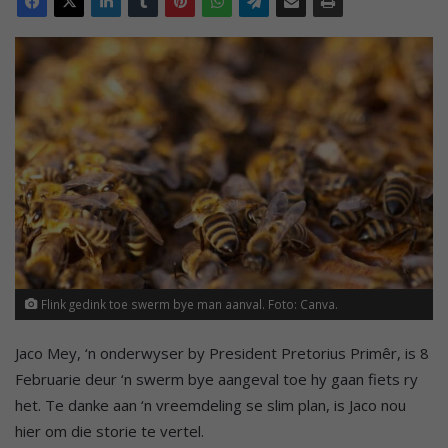
Flink gedink toe swerm bye man aanval. Foto: Canva.
Jaco Mey, ‘n onderwyser by President Pretorius Primêr, is 8
Februarie deur ‘n swerm bye aangeval toe hy gaan fiets ry
het. Te danke aan ‘n vreemdeling se slim plan, is Jaco nou
hier om die storie te vertel.