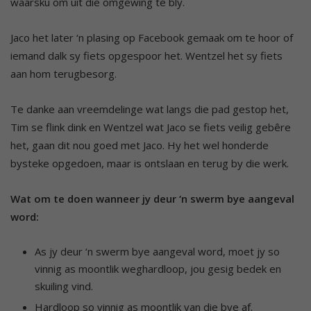
waarsku om uit die omgewing te bly.
Jaco het later ‘n plasing op Facebook gemaak om te hoor of
iemand dalk sy fiets opgespoor het. Wentzel het sy fiets
aan hom terugbesorg.
Te danke aan vreemdelinge wat langs die pad gestop het,
Tim se flink dink en Wentzel wat Jaco se fiets veilig gebêre
het, gaan dit nou goed met Jaco. Hy het wel honderde
bysteke opgedoen, maar is ontslaan en terug by die werk.
Wat om te doen wanneer jy deur ‘n swerm bye aangeval
word:
As jy deur ‘n swerm bye aangeval word, moet jy so
vinnig as moontlik weghardloop, jou gesig bedek en
skuiling vind.
Hardloop so vinnig as moontlik van die bye af.