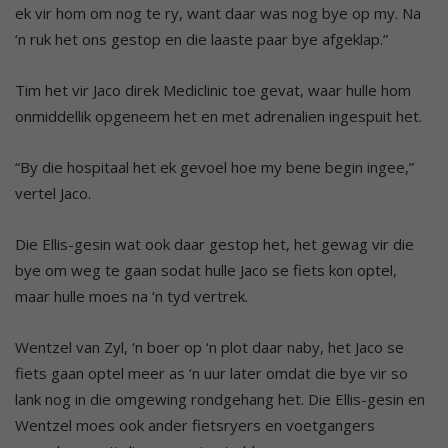
ek vir hom om nog te ry, want daar was nog bye op my. Na
‘n ruk het ons gestop en die laaste paar bye afgeklap.”
Tim het vir Jaco direk Mediclinic toe gevat, waar hulle hom
onmiddellik opgeneem het en met adrenalien ingespuit het.
“By die hospitaal het ek gevoel hoe my bene begin ingee,”
vertel Jaco.
Die Ellis-gesin wat ook daar gestop het, het gewag vir die
bye om weg te gaan sodat hulle Jaco se fiets kon optel,
maar hulle moes na ‘n tyd vertrek.
Wentzel van Zyl, ‘n boer op ‘n plot daar naby, het Jaco se
fiets gaan optel meer as ‘n uur later omdat die bye vir so
lank nog in die omgewing rondgehang het. Die Ellis-gesin en
Wentzel moes ook ander fietsryers en voetgangers