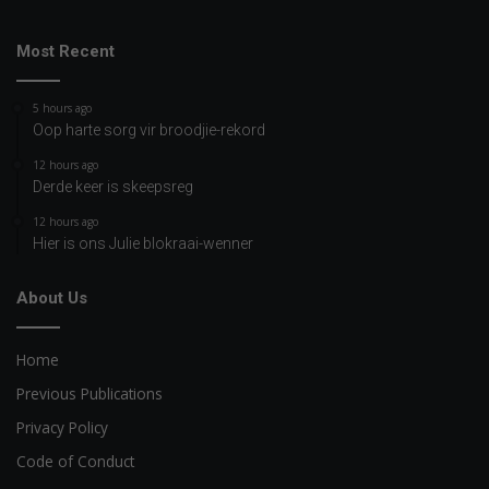
Most Recent
5 hours ago
Oop harte sorg vir broodjie-rekord
12 hours ago
Derde keer is skeepsreg
12 hours ago
Hier is ons Julie blokraai-wenner
About Us
Home
Previous Publications
Privacy Policy
Code of Conduct