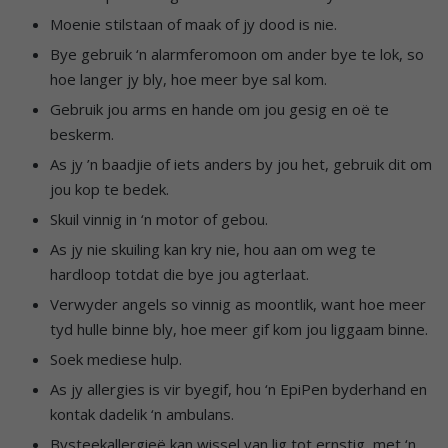
Moenie stilstaan of maak of jy dood is nie.
Bye gebruik ‘n alarmferomoon om ander bye te lok, so
hoe langer jy bly, hoe meer bye sal kom.
Gebruik jou arms en hande om jou gesig en oë te
beskerm.
As jy ’n baadjie of iets anders by jou het, gebruik dit om
jou kop te bedek.
Skuil vinnig in ‘n motor of gebou.
As jy nie skuiling kan kry nie, hou aan om weg te
hardloop totdat die bye jou agterlaat.
Verwyder angels so vinnig as moontlik, want hoe meer
tyd hulle binne bly, hoe meer gif kom jou liggaam binne.
Soek mediese hulp.
As jy allergies is vir byegif, hou ‘n EpiPen byderhand en
kontak dadelik ‘n ambulans.
Bysteekallergieë kan wissel van lig tot ernstig, met ‘n