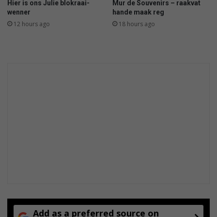
Hier is ons Julie blokraai-
Mur de Souvenirs – raakvat
a
wenner
hande maak reg
n
12 hours ago
18 hours ago
d
g
e
v
a
a
r
?
Add as a preferred source on