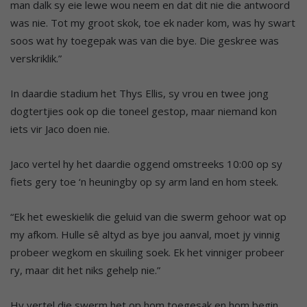
man dalk sy eie lewe wou neem en dat dit nie die antwoord
was nie. Tot my groot skok, toe ek nader kom, was hy swart
soos wat hy toegepak was van die bye. Die geskree was
verskriklik.”
In daardie stadium het Thys Ellis, sy vrou en twee jong
dogtertjies ook op die toneel gestop, maar niemand kon
iets vir Jaco doen nie.
Jaco vertel hy het daardie oggend omstreeks 10:00 op sy
fiets gery toe ‘n heuningby op sy arm land en hom steek.
“Ek het eweskielik die geluid van die swerm gehoor wat op
my afkom. Hulle sê altyd as bye jou aanval, moet jy vinnig
probeer wegkom en skuiling soek. Ek het vinniger probeer
ry, maar dit het niks gehelp nie.”
Hy vertel die swerm het op hom toegesak en hom begin