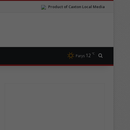
Product of Caxton Local Media
℃
12
Search for
Parys