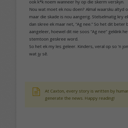
ook k*k noem wanneer hy op die skerm verskyn.
Nou wat moet ek nou doen? Almal waarsku altyd o
maar die skade is nou aangerig. Stelselmatig kry 
dan skree ek maar net, “Ag nee.” So het dit beter
aangeleer, hoewel dit nie soos “Ag nee” geklink he
stemtoon geskree word.
So het ek my les geleer. Kinders, veral op so ‘n j
wat jy sê.
At Caxton, every story is written by human
generate the news. Happy reading!