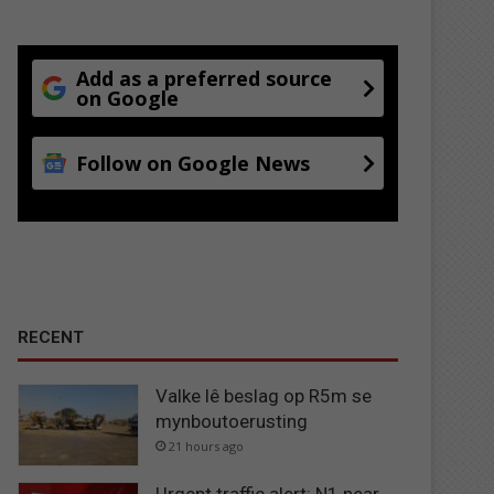
Add as a preferred source
on Google
Follow on Google News
RECENT
Valke lê beslag op R5m se
mynboutoerusting
21 hours ago