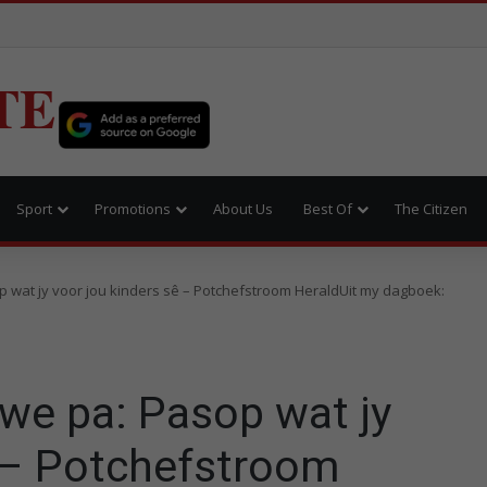
TE
Sport
Promotions
About Us
Best Of
The Citizen
 wat jy voor jou kinders sê – Potchefstroom HeraldUit my dagboek:
we pa: Pasop wat jy
ê – Potchefstroom