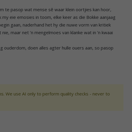
m te pasop wat mense sê waar klein oortjies kan hoor,
ek my eie emosies in toom, elke keer as die Bokke aanjaag
 begin gaan, naderhand het hy die nuwe vorm van kritiek
t nie, maar net ’n mengelmoes van klanke wat in ’n kwaai
ong ouderdom, doen alles agter hulle ouers aan, so pasop
s. We use AI only to perform quality checks - never to