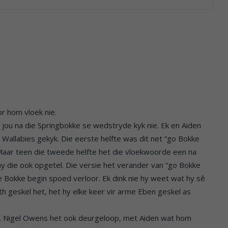
or hom vloek nie.
jou na die Springbokke se wedstryde kyk nie. Ek en Aiden
Wallabies gekyk. Die eerste helfte was dit net “go Bokke
 Maar teen die tweede helfte het die vloekwoorde een na
hy die ook opgetel. Die versie het verander van “go Bokke
ie Bokke begin spoed verloor. Ek dink nie hy weet wat hy sê
th geskel het, het hy elke keer vir arme Eben geskel as
n. Nigel Owens het ook deurgeloop, met Aiden wat hom