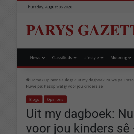
Thursday, August 06 2026
PARYS GAZET
News
Classifieds
Lifestyle
Motoring
Home
Opinions
Blogs
Uit my dagboek: Nuwe pa: Pasop
Nuwe pa: Pasop wat jy voor jou kinders sê
Blogs
Opinions
Uit my dagboek: Nu
voor jou kinders s