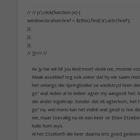
// // p’).click(function (e) {
window.location.href = $(this).find(‘a’).attr(‘href’);
});
});
});
// ]]>//
//
As jy nie wil hê jou kind moet vloek nie, moenie vo
Maak asseblief tog ook seker dat hy nie saam met 
het onlangs die Springbokke se wedstryd teen die 
go” wat Aiden al te lekker agter my aangesê het.
die ander ingekruip. Sonder dat ek agterkom, het 
go” na, wel mens kan net indink wat gesê is toe d
nie, maar toevallig na ek een keer vir Eben Etzebe
hulle hom wys.
Al het Etzebeth die keer daarna iets goed gedoe