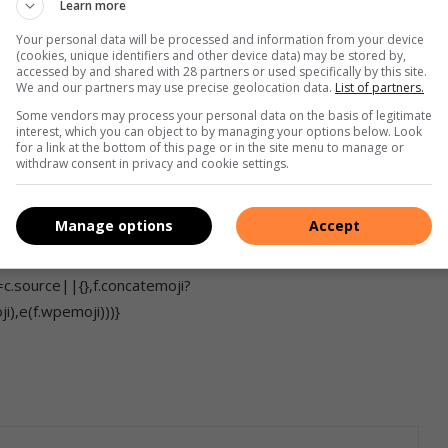
Learn more
Your personal data will be processed and information from your device
(cookies, unique identifiers and other device data) may be stored by,
accessed by and shared with 28 partners or used specifically by this site.
We and our partners may use precise geolocation data.
List of partners.
Some vendors may process your personal data on the basis of legitimate
),0,0),0!==d.getImageData(16,16,1,1).data[0])):!1}function
interest, which you can object to by managing your options below. Look
for a link at the bottom of this page or in the site menu to manage or
e=”text/javascript”,b.getElementsByTagName(“head”)
withdraw consent in privacy and cookie settings.
le”),flag:d(“flag”)},c.DOMReady=!1,c.readyCallback=function()
||(g=function(){c.readyCallback()},b.addEventListener?
Manage options
Accept
EventListener(“load”,g,!1)):
atechange”,function()
c.source||{},f.concatemoji?
),e(f.wpemoji)))}