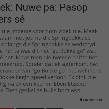
ek: Nuwe pa: Pasop
ers sê
ek nie, moenie voor hom vloek nie. Maak
e saam met jou na die Springbokke se
t onlangs die Springbokke se wedstryd
te helfte was dit net “go Bokke go” wat
ê het. Maar teen die tweede helfte het
ingekruip. Sonder dat ek agterkom, het
 verander van “go Bokke go” na, wel mens
 Bokke begin spoed verloor. Ek dink nie
lig na ek een keer vir Eben Etzebeth
rme Eben geskel as hulle hom wys.
1 minute read