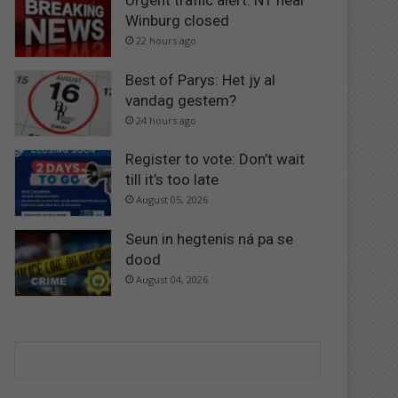
Urgent traffic alert: N1 near
Winburg closed
22 hours ago
Best of Parys: Het jy al
vandag gestem?
24 hours ago
Register to vote: Don’t wait
till it’s too late
August 05, 2026
Seun in hegtenis ná pa se
dood
August 04, 2026