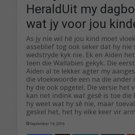
HeraldUit my dagbo
wat jy voor jou kind
As jy nie wil hê jou kind moet vlo
asseblief tog ook seker dat hy ni
wedstryde kyk nie. Ek en Aiden he
teen die Wallabies gekyk. Die eers
Aiden al te lekker agter my aanges
die vloekwoorde een na die ander 
hy die ook opgetel. Die versie het
kan net indink wat gesê is toe die
hy weet wat hy sê nie, maar toeval
geskel het, het hy elke keer vir a
September 19, 2016