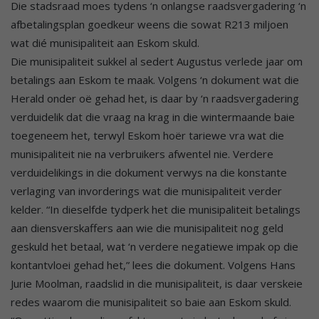
Die stadsraad moes tydens ‘n onlangse raadsvergadering ‘n
afbetalingsplan goedkeur weens die sowat R213 miljoen
wat dié munisipaliteit aan Eskom skuld.
Die munisipaliteit sukkel al sedert Augustus verlede jaar om
betalings aan Eskom te maak. Volgens ‘n dokument wat die
Herald onder oë gehad het, is daar by ‘n raadsvergadering
verduidelik dat die vraag na krag in die wintermaande baie
toegeneem het, terwyl Eskom hoër tariewe vra wat die
munisipaliteit nie na verbruikers afwentel nie. Verdere
verduidelikings in die dokument verwys na die konstante
verlaging van invorderings wat die munisipaliteit verder
kelder. “In dieselfde tydperk het die munisipaliteit betalings
aan diensverskaffers aan wie die munisipaliteit nog geld
geskuld het betaal, wat ‘n verdere negatiewe impak op die
kontantvloei gehad het,” lees die dokument. Volgens Hans
Jurie Moolman, raadslid in die munisipaliteit, is daar verskeie
redes waarom die munisipaliteit so baie aan Eskom skuld.