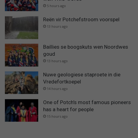
5 hours ago
Reën vir Potchefstroom voorspel
13 hours ago
Baillies se boogskuts wen Noordwes
goud
13 hours ago
Nuwe geologiese staproete in die
Vredefortkoepel
14 hours ago
One of Potch’s most famous pioneers
has a heart for people
15 hours ago