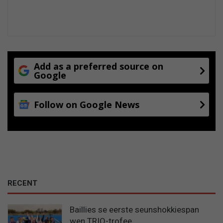
o
r
d
e
l
i
Add as a preferred source on
k
Google
h
e
Follow on Google News
i
d
a
a
n
v
a
a
RECENT
r
Baillies se eerste seunshokkiespan
wen TRIO-trofee