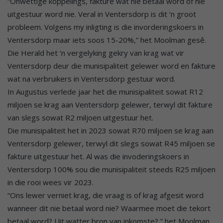
“Onwettige koppelings, fakture wat nie betaal word of nie
uitgestuur word nie. Veral in Ventersdorp is dit ‘n groot
probleem. Volgens my inligting is die invorderingskoers in
Ventersdorp maar iets soos 15-20%,” het Moolman gesê.
Die Herald het ‘n vergelyking gekry van krag wat vir
Ventersdorp deur die munisipaliteit gelewer word en fakture
wat na verbruikers in Ventersdorp gestuur word.
In Augustus verlede jaar het die munisipaliteit sowat R12
miljoen se krag aan Ventersdorp gelewer, terwyl dit fakture
van slegs sowat R2 miljoen uitgestuur het.
Die munisipaliteit het in 2023 sowat R70 miljoen se krag aan
Ventersdorp gelewer, terwyl dit slegs sowat R45 miljoen se
fakture uitgestuur het. Al was die invoderingskoers in
Ventersdorp 100% sou die munisipaliteit steeds R25 miljoen
in die rooi wees vir 2023.
“Ons lewer verniet krag, die vraag is of krag afgesit word
wanneer dit nie betaal word nie? Waarmee moet die tekort
betaal word? Uit watter bron van inkomste?,” het Moolman