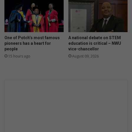
e
t
d
a
t
b
One of Potch’s most famous
A national debate on STEM
e
pioneers has a heart for
education is critical – NWU
s
people
vice-chancellor
t
15 hours ago
August 09, 2026
u
u
r
d
e
r
v
e
r
a
n
t
o