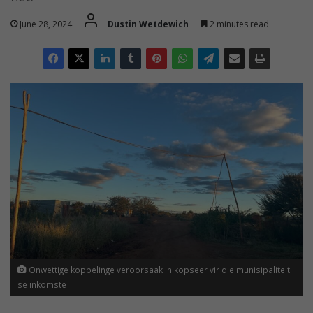
June 28, 2024
Dustin Wetdewich
2 minutes read
Onwettige koppelinge veroorsaak 'n kopseer vir die munisipaliteit
se inkomste