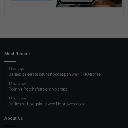
Most Recent
5 hours ago
Baillies se eerste seunshokkiespan wen TRIO-trofee
13 hours ago
Reën vir Potchefstroom voorspel
13 hours ago
Baillies se boogskuts wen Noordwes goud
About Us