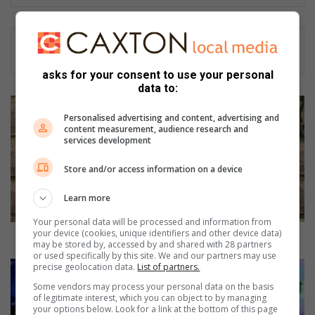
eb
oo
k
asks for your consent to use your personal
data to:
L
e
Personalised advertising and content, advertising and
content measurement, audience research and
a
services development
d
e
Store and/or access information on a device
r
o
Learn more
f
t
Your personal data will be processed and information from
your device (cookies, unique identifiers and other device data)
h
Leader of the Leopards' pack
may be stored by, accessed by and shared with 28 partners
e
or used specifically by this site. We and our partners may use
L
V
precise geolocation data.
List of partners.
e
I
Some vendors may process your personal data on the basis
o
D
of legitimate interest, which you can object to by managing
p
your options below. Look for a link at the bottom of this page
E