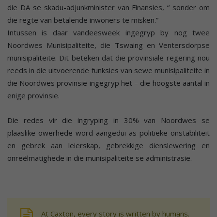
die DA se skadu-adjunkminister van Finansies, “ sonder om
die regte van betalende inwoners te misken.”
Intussen is daar vandeesweek ingegryp by nog twee
Noordwes Munisipaliteite, die Tswaing en Ventersdorpse
munisipaliteite. Dit beteken dat die provinsiale regering nou
reeds in die uitvoerende funksies van sewe munisipaliteite in
die Noordwes provinsie ingegryp het – die hoogste aantal in
enige provinsie.
Die redes vir die ingryping in 30% van Noordwes se
plaaslike owerhede word aangedui as politieke onstabiliteit
en gebrek aan leierskap, gebrekkige dienslewering en
onreëlmatighede in die munisipaliteite se administrasie.
At Caxton, every story is written by humans.