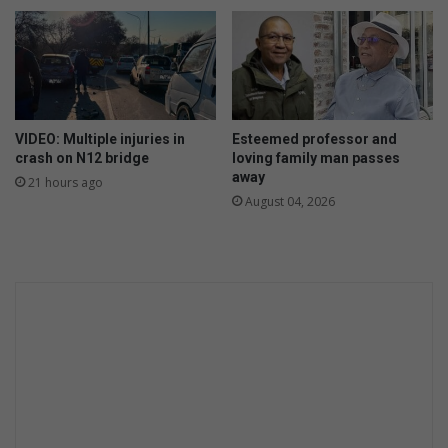
n
v
o
o
r
g
e
VIDEO: Multiple injuries in
Esteemed professor and
s
crash on N12 bridge
loving family man passes
t
away
21 hours ago
e
August 04, 2026
l
d
e
s
p
o
e
d
g
r
e
n