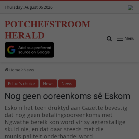
Thursday, August 06 2026
POTCHEFSTROOM
HERALD
Search for
Menu
Home
News
Editor's choice
News
News
Nog geen ooreenkoms sê Eskom
Eskom het teen druktyd aan Gazette bevestig
dat nog geen betalingsooreenkoms met
Ngwathe bereik kon word vir sy agterstallige
skuld nie, en dat daar steeds met die
munisipaliteit onderhandel word.