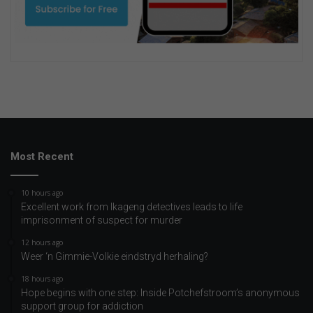
Most Recent
10 hours ago
Excellent work from Ikageng detectives leads to life
imprisonment of suspect for murder
12 hours ago
Weer ‘n Gimmie-Volkie eindstryd herhaling?
18 hours ago
Hope begins with one step: Inside Potchefstroom’s anonymous
support group for addiction