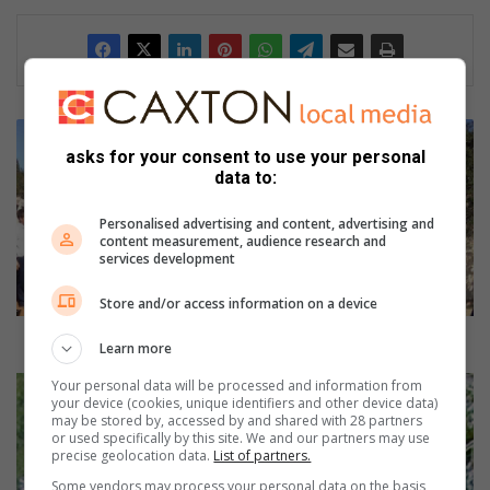
G
r
asks for your consent to use your personal
o
data to:
e
n
Personalised advertising and content, advertising and
content measurement, audience research and
t
services development
e
t
Store and/or access information on a device
o
n
Groentetonnel sal ook hulle in nood help
Learn more
n
e
P
Your personal data will be processed and information from
your device (cookies, unique identifiers and other device data)
l
o
may be stored by, accessed by and shared with 28 partners
s
t
or used specifically by this site. We and our partners may use
a
c
precise geolocation data.
List of partners.
l
h
Some vendors may process your personal data on the basis