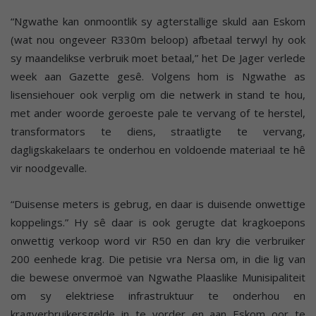
“Ngwathe kan onmoontlik sy agterstallige skuld aan Eskom
(wat nou ongeveer R330m beloop) afbetaal terwyl hy ook
sy maandelikse verbruik moet betaal,” het De Jager verlede
week aan Gazette gesê. Volgens hom is Ngwathe as
lisensiehouer ook verplig om die netwerk in stand te hou,
met ander woorde geroeste pale te vervang of te herstel,
transformators te diens, straatligte te vervang,
dagligskakelaars te onderhou en voldoende materiaal te hê
vir noodgevalle.
“Duisense meters is gebrug, en daar is duisende onwettige
koppelings.” Hy sê daar is ook gerugte dat kragkoepons
onwettig verkoop word vir R50 en dan kry die verbruiker
200 eenhede krag. Die petisie vra Nersa om, in die lig van
die bewese onvermoë van Ngwathe Plaaslike Munisipaliteit
om sy elektriese infrastruktuur te onderhou en
kragverbruikersgelde in te vorder en aan Eskom oor te