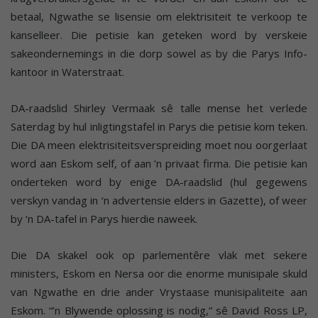
betaal, Ngwathe se lisensie om elektrisiteit te verkoop te
kanselleer. Die petisie kan geteken word by verskeie
sakeondernemings in die dorp sowel as by die Parys Info-
kantoor in Waterstraat.
DA-raadslid Shirley Vermaak sê talle mense het verlede
Saterdag by hul inligtingstafel in Parys die petisie kom teken.
Die DA meen elektrisiteitsverspreiding moet nou oorgerlaat
word aan Eskom self, of aan ’n privaat firma. Die petisie kan
onderteken word by enige DA-raadslid (hul gegewens
verskyn vandag in ‘n advertensie elders in Gazette), of weer
by ‘n DA-tafel in Parys hierdie naweek.
Die DA skakel ook op parlementêre vlak met sekere
ministers, Eskom en Nersa oor die enorme munisipale skuld
van Ngwathe en drie ander Vrystaase munisipaliteite aan
Eskom. “’n Blywende oplossing is nodig,” sê David Ross LP,