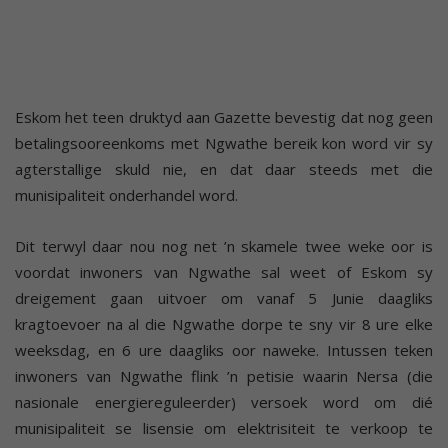
Eskom het teen druktyd aan Gazette bevestig dat nog geen
betalingsooreenkoms met Ngwathe bereik kon word vir sy
agterstallige skuld nie, en dat daar steeds met die
munisipaliteit onderhandel word.
Dit terwyl daar nou nog net ’n skamele twee weke oor is
voordat inwoners van Ngwathe sal weet of Eskom sy
dreigement gaan uitvoer om vanaf 5 Junie daagliks
kragtoevoer na al die Ngwathe dorpe te sny vir 8 ure elke
weeksdag, en 6 ure daagliks oor naweke. Intussen teken
inwoners van Ngwathe flink ’n petisie waarin Nersa (die
nasionale energiereguleerder) versoek word om dié
munisipaliteit se lisensie om elektrisiteit te verkoop te