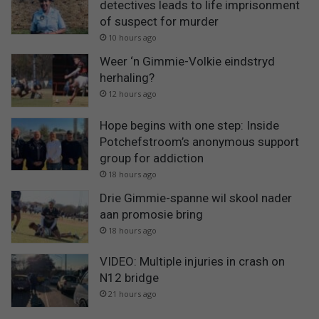
detectives leads to life imprisonment
of suspect for murder
10 hours ago
Weer ‘n Gimmie-Volkie eindstryd
herhaling?
12 hours ago
Hope begins with one step: Inside
Potchefstroom’s anonymous support
group for addiction
18 hours ago
Drie Gimmie-spanne wil skool nader
aan promosie bring
18 hours ago
VIDEO: Multiple injuries in crash on
N12 bridge
21 hours ago