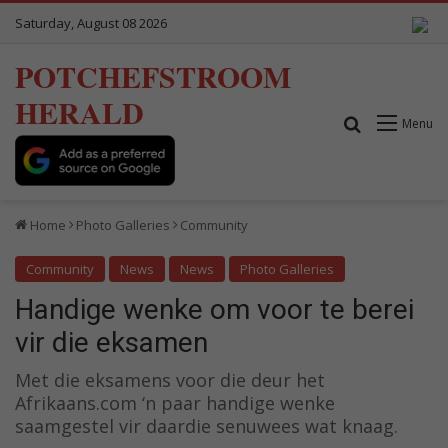
Saturday, August 08 2026
POTCHEFSTROOM
HERALD
Search for
Menu
Home
Photo Galleries
Community
Community
News
News
Photo Galleries
Handige wenke om voor te berei
vir die eksamen
Met die eksamens voor die deur het
Afrikaans.com ‘n paar handige wenke
saamgestel vir daardie senuwees wat knaag.