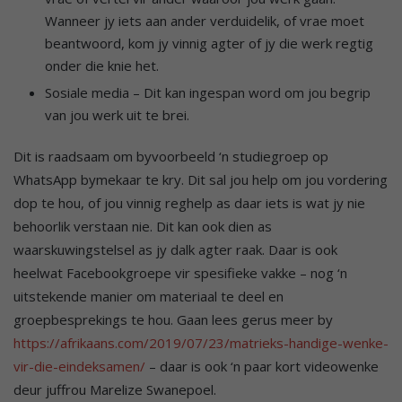
Wanneer jy iets aan ander verduidelik, of vrae moet
beantwoord, kom jy vinnig agter of jy die werk regtig
onder die knie het.
Sosiale media – Dit kan ingespan word om jou begrip
van jou werk uit te brei.
Dit is raadsaam om byvoorbeeld ‘n studiegroep op
WhatsApp bymekaar te kry. Dit sal jou help om jou vordering
dop te hou, of jou vinnig reghelp as daar iets is wat jy nie
behoorlik verstaan nie. Dit kan ook dien as
waarskuwingstelsel as jy dalk agter raak. Daar is ook
heelwat Facebookgroepe vir spesifieke vakke – nog ‘n
uitstekende manier om materiaal te deel en
groepbesprekings te hou. Gaan lees gerus meer by
https://afrikaans.com/2019/07/23/matrieks-handige-wenke-
vir-die-eindeksamen/
– daar is ook ‘n paar kort videowenke
deur juffrou Marelize Swanepoel.