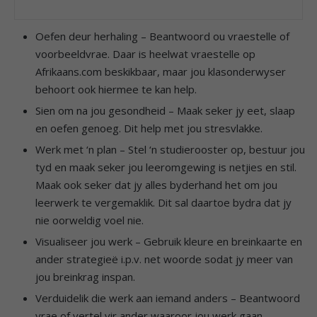
Oefen deur herhaling – Beantwoord ou vraestelle of
voorbeeldvrae. Daar is heelwat vraestelle op
Afrikaans.com beskikbaar, maar jou klasonderwyser
behoort ook hiermee te kan help.
Sien om na jou gesondheid – Maak seker jy eet, slaap
en oefen genoeg. Dit help met jou stresvlakke.
Werk met ‘n plan – Stel ‘n studierooster op, bestuur jou
tyd en maak seker jou leeromgewing is netjies en stil.
Maak ook seker dat jy alles byderhand het om jou
leerwerk te vergemaklik. Dit sal daartoe bydra dat jy
nie oorweldig voel nie.
Visualiseer jou werk – Gebruik kleure en breinkaarte en
ander strategieë i.p.v. net woorde sodat jy meer van
jou breinkrag inspan.
Verduidelik die werk aan iemand anders – Beantwoord
vrae of vertel vir ander waaroor jou werk gaan.