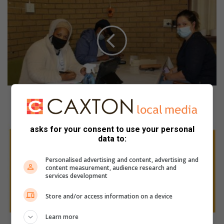
V
a
n
d
a
g
l
a
a
s
Vandag laaste kans om te registreer vir plaaslike
t
verkiesing
e
k
W
asks for your consent to use your personal
a
e
data to:
n
e
s
k
Personalised advertising and content, advertising and
content measurement, audience research and
o
e
services development
m
n
t
d
Store and/or access information on a device
e
r
r
e
Learn more
e
a
Weekend read