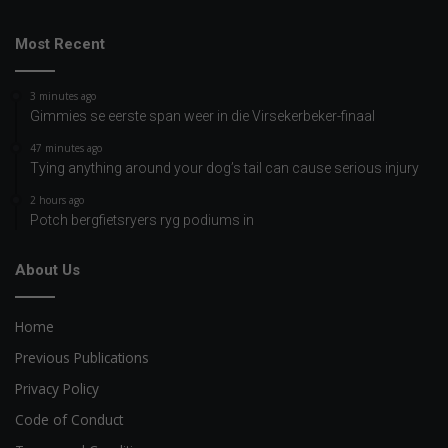
Most Recent
3 minutes ago
Gimmies se eerste span weer in die Virsekerbeker-finaal
47 minutes ago
Tying anything around your dog’s tail can cause serious injury
2 hours ago
Potch bergfietsryers ryg podiums in
About Us
Home
Previous Publications
Privacy Policy
Code of Conduct