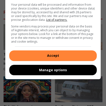
g
d
Your personal data will be processed and information from
your device (cookies, unique identifiers and other device data)
i
Related Articles
may be stored by, accessed by and shared with 28 partners
s
or used specifically by this site. We and our partners may use
t
precise geolocation data.
List of partners.
r
Some vendors may process your personal data on the basis
e
of legitimate interest, which you can object to by managing
e
your options below. Look for a link at the bottom of this page
or in the site menu to manage or withdraw consent in privacy
r
and cookie settings.
v
i
r
Tying anything around your
Couple in court for alleged
Accept
p
dog’s tail can cause serious
R358 000 UIF fraud
l
injury
8 hours ago
a
47 minutes ago
Manage options
a
s
l
i
k
e
v