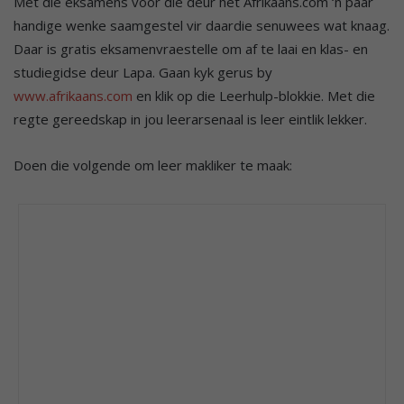
Met die eksamens voor die deur het Afrikaans.com ‘n paar
handige wenke saamgestel vir daardie senuwees wat knaag.
Daar is gratis eksamenvraestelle om af te laai en klas- en
studiegidse deur Lapa. Gaan kyk gerus by
www.afrikaans.com
en klik op die Leerhulp-blokkie. Met die
regte gereedskap in jou leerarsenaal is leer eintlik lekker.
Doen die volgende om leer makliker te maak: