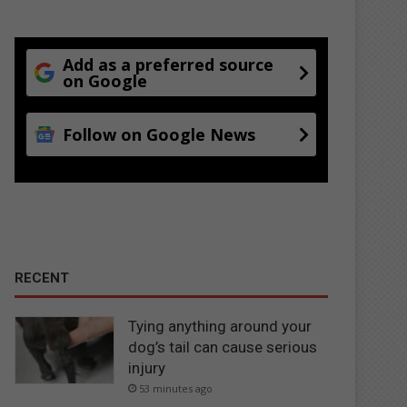
Add as a preferred source
on Google
Follow on Google News
RECENT
Tying anything around your
dog’s tail can cause serious
injury
53 minutes ago