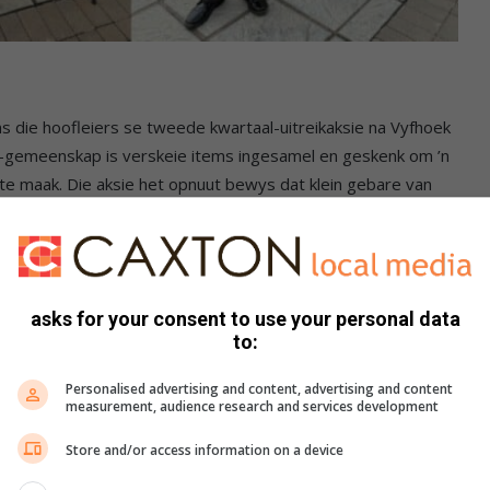
s die hoofleiers se tweede kwartaal-uitreikaksie na Vyfhoek
r-gemeenskap is verskeie items ingesamel en geskenk om ’n
 te maak. Die aksie het opnuut bewys dat klein gebare van
ap saamstaan.
asks for your consent to use your personal data
to:
Personalised advertising and content, advertising and content
measurement, audience research and services development
Store and/or access information on a device