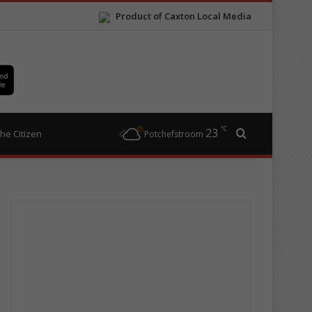
Product of Caxton Local Media
℃
23
Search for
he Citizen
Potchefstroom