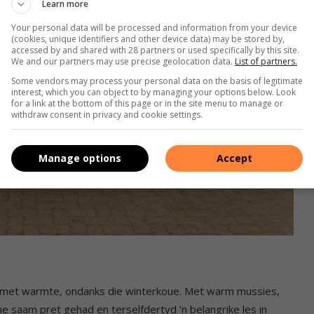
Learn more
Your personal data will be processed and information from your device
(cookies, unique identifiers and other device data) may be stored by,
accessed by and shared with 28 partners or used specifically by this site.
We and our partners may use precise geolocation data.
List of partners.
Some vendors may process your personal data on the basis of legitimate
interest, which you can object to by managing your options below. Look
for a link at the bottom of this page or in the site menu to manage or
withdraw consent in privacy and cookie settings.
Manage options
Accept
l met warmte, ondanks die winterkoue. Met warm mussies,
 saam pret gehad en terselfdertyd ’n belangrike les in