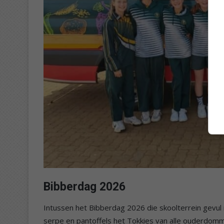
Bibberdag 2026
Intussen het Bibberdag 2026 die skoolterrein gevu
serpe en pantoffels het Tokkies van alle ouderdomme