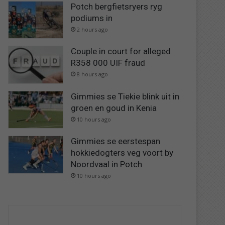
Potch bergfietsryers ryg
podiums in
2 hours ago
Couple in court for alleged
R358 000 UIF fraud
8 hours ago
Gimmies se Tiekie blink uit in
groen en goud in Kenia
10 hours ago
Gimmies se eerstespan
hokkiedogters veg voort by
Noordvaal in Potch
10 hours ago