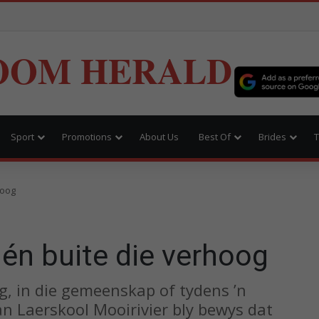
OOM HERALD
Sport
Promotions
About Us
Best Of
Brides
T
hoog
 én buite die verhoog
g, in die gemeenskap of tydens ’n
van Laerskool Mooirivier bly bewys dat