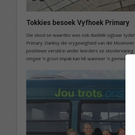
Tokkies besoek Vyfhoek Primary
Die skool se waardes was ook duidelik sigbaar tyden
Primary. Danksy die vrygewigheid van die Mooirivie
positiewe verskil in ander leerders se skoolervaring
omgee ’n groot impak kan hê wanneer ’n gemeensk