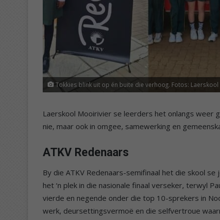
Tokkies blink uit op én buite die verhoog. Fotos: Laerskoo
Laerskool Mooirivier se leerders het onlangs weer
nie, maar ook in omgee, samewerking en gemeensk
ATKV Redenaars
By die ATKV Redenaars-semifinaal het die skool se
het ‘n plek in die nasionale finaal verseker, terwyl 
vierde en negende onder die top 10-sprekers in Noo
werk, deursettingsvermoë en die selfvertroue waar