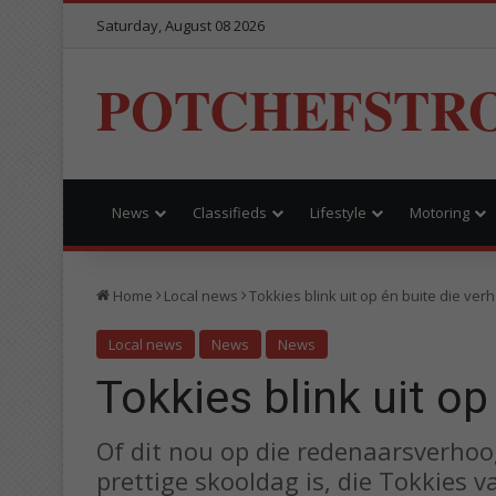
Saturday, August 08 2026
POTCHEFSTR
News
Classifieds
Lifestyle
Motoring
Home
Local news
Tokkies blink uit op én buite die ver
Local news
News
News
Tokkies blink uit op
Of dit nou op die redenaarsverhoo
prettige skooldag is, die Tokkies 