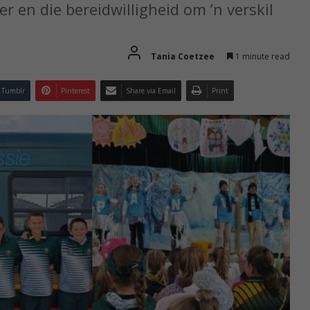
er en die bereidwilligheid om ’n verskil
Tania Coetzee
1 minute read
Tumblr
Pinterest
Share via Email
Print