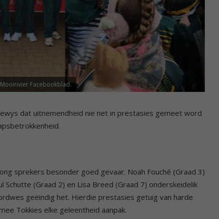
l Mooirivier Facebookblad.
 gewys dat uitnemendheid nie net in prestasies gemeet word
apsbetrokkenheid.
 jong sprekers besonder goed gevaar. Noah Fouché (Graad 3)
Paul Schutte (Graad 2) en Lisa Breed (Graad 7) onderskeidelik
rdwes geëindig het. Hierdie prestasies getuig van harde
mee Tokkies elke geleentheid aanpak.