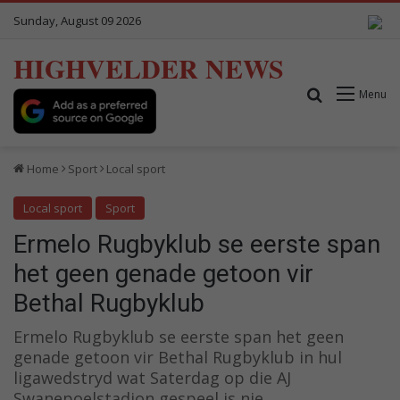
Sunday, August 09 2026
HIGHVELDER NEWS
Search for
Menu
Home
Sport
Local sport
Local sport
Sport
Ermelo Rugbyklub se eerste span
het geen genade getoon vir
Bethal Rugbyklub
Ermelo Rugbyklub se eerste span het geen
genade getoon vir Bethal Rugbyklub in hul
ligawedstryd wat Saterdag op die AJ
Swanepoelstadion gespeel is nie.