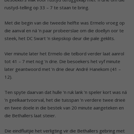
rustyd-telling op 33 – 7 te staan te bring.
Met die begin van die tweede helfte was Ermelo vroeg op
die aanval en ná ’n paar probeerslae om die doellyn oor te
steek, het DC Swart ’n skepskop deur die pale geklits.
Vier minute later het Ermelo die telbord verder laat aanrol
tot 41 – 7 met nog ’n drie. Die besoekers het vyf minute
later geantwoord met ’n drie deur André Hanekom (41 –
12).
Ten spyte daarvan dat hulle ‘n ruk lank ‘n speler kort was ná
’n geelkaartvoorval, het die tuisspan ’n verdere twee drieë
en twee doele in die bestek van 20 minute aangeteken en
die Bethallers laat steier.
Die eindfluitjie het verligting vir die Bethallers gebring met