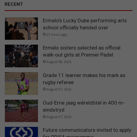
RECENT
Ermelo’s Lucky Dube performing arts
school officially handed over
23 hours ago
Ermelo sisters selected as official
walk-out girls at Premier Padel
August 08, 2026
Grade 11 learner makes his mark as
rugby referee
August 07, 2026
Oud-Errie jaag wêreldtitel in 400 m-
eindstryd
August 07, 2026
Future communicators invited to apply