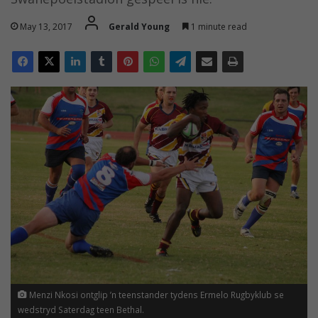
May 13, 2017
Gerald Young
1 minute read
Menzi Nkosi ontglip ’n teenstander tydens Ermelo Rugbyklub se
wedstryd Saterdag teen Bethal.