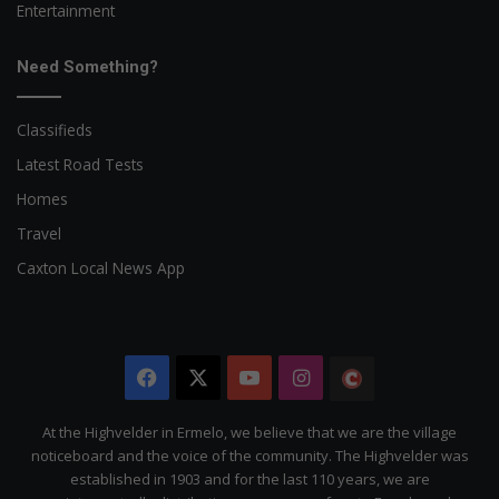
Entertainment
Need Something?
Classifieds
Latest Road Tests
Homes
Travel
Caxton Local News App
Facebook
X
YouTube
Instagram
The
Citizen
At the Highvelder in Ermelo, we believe that we are the village
noticeboard and the voice of the community. The Highvelder was
established in 1903 and for the last 110 years, we are