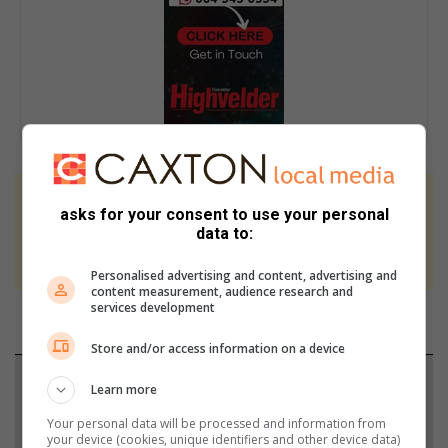
At Caxton, every story is written by humans.
asks for your consent to use your personal
We use AI only to perform quality checks -
data to:
never to generate the news. Happy reading!
Personalised advertising and content, advertising and
content measurement, audience research and
services development
Store and/or access information on a device
Support local journalism
Learn more
Your personal data will be processed and information from
Add The Citizen as a preferred source to see more
your device (cookies, unique identifiers and other device data)