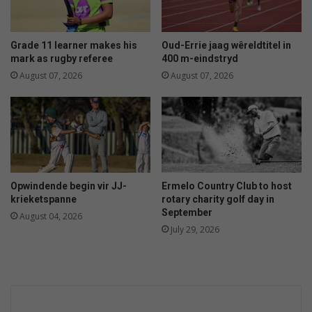
Grade 11 learner makes his
Oud-Errie jaag wêreldtitel in
mark as rugby referee
400 m-eindstryd
August 07, 2026
August 07, 2026
Opwindende begin vir JJ-
Ermelo Country Club to host
krieketspanne
rotary charity golf day in
September
August 04, 2026
July 29, 2026