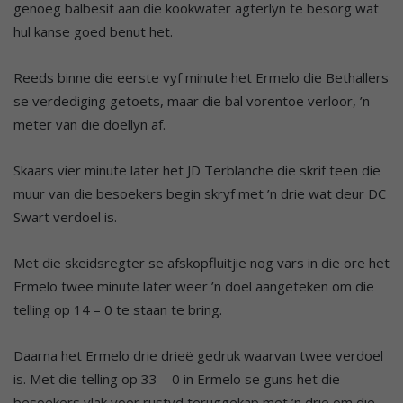
genoeg balbesit aan die kookwater agterlyn te besorg wat
hul kanse goed benut het.
Reeds binne die eerste vyf minute het Ermelo die Bethallers
se verdediging getoets, maar die bal vorentoe verloor, ’n
meter van die doellyn af.
Skaars vier minute later het JD Terblanche die skrif teen die
muur van die besoekers begin skryf met ’n drie wat deur DC
Swart verdoel is.
Met die skeidsregter se afskopfluitjie nog vars in die ore het
Ermelo twee minute later weer ’n doel aangeteken om die
telling op 14 – 0 te staan te bring.
Daarna het Ermelo drie drieë gedruk waarvan twee verdoel
is. Met die telling op 33 – 0 in Ermelo se guns het die
besoekers vlak voor rustyd teruggekap met ’n drie om die