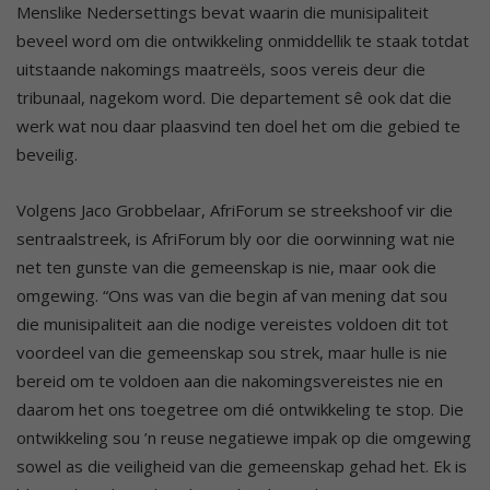
Menslike Nedersettings bevat waarin die munisipaliteit
beveel word om die ontwikkeling onmiddellik te staak totdat
uitstaande nakomings maatreëls, soos vereis deur die
tribunaal, nagekom word. Die departement sê ook dat die
werk wat nou daar plaasvind ten doel het om die gebied te
beveilig.
Volgens Jaco Grobbelaar, AfriForum se streekshoof vir die
sentraalstreek, is AfriForum bly oor die oorwinning wat nie
net ten gunste van die gemeenskap is nie, maar ook die
omgewing. “Ons was van die begin af van mening dat sou
die munisipaliteit aan die nodige vereistes voldoen dit tot
voordeel van die gemeenskap sou strek, maar hulle is nie
bereid om te voldoen aan die nakomingsvereistes nie en
daarom het ons toegetree om dié ontwikkeling te stop. Die
ontwikkeling sou ’n reuse negatiewe impak op die omgewing
sowel as die veiligheid van die gemeenskap gehad het. Ek is