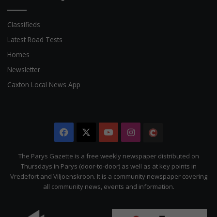
Classifieds
Latest Road Tests
Homes
Newsletter
Caxton Local News App
Facebook
X
YouTube
Instagram
The
Citizen
The Parys Gazette is a free weekly newspaper distributed on
Thursdays in Parys (door-to-door) as well as at key points in
Vredefort and Viljoenskroon. It is a community newspaper covering
all community news, events and information.