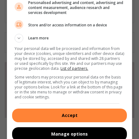
Personalised advertising and content, advertising and
for her community, and has been actively involved in several
content measurement, audience research and
community outreach projects as part of Parys Gazette's team.
services development
Store and/or access information on a device
Learn more
Your personal data will be processed and information from
your device (cookies, unique identifiers and other device data)
may be stored by, accessed by and shared with 28 partners
or used specifically by this site. We and our partners may use
S
precise geolocation data.
List of partners.
e
Some vendors may process your personal data on the basis
m
of legitimate interest, which you can object to by managing
i
your options below. Look for a link at the bottom of this page
-
or in the site menu to manage or withdraw consent in privacy
and cookie settings.
S
o
e
Accept
t
b
Semi-Soet binnekort op die planke as splinternuwe
i
musiekblyspel
Manage options
n