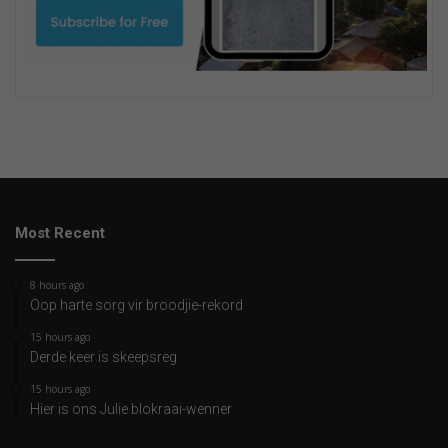
Most Recent
8 hours ago
Oop harte sorg vir broodjie-rekord
15 hours ago
Derde keer is skeepsreg
15 hours ago
Hier is ons Julie blokraai-wenner