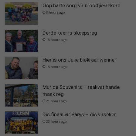
Oop harte sorg vir broodjie-rekord
8 hours ago
Derde keer is skeepsreg
15 hours ago
Hier is ons Julie blokraai-wenner
15 hours ago
Mur de Souvenirs – raakvat hande
maak reg
21 hours ago
Dis finaal vir Parys – dis virseker
23 hours ago