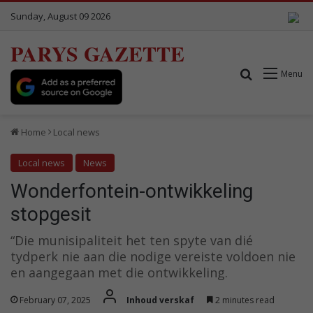
Sunday, August 09 2026
PARYS GAZETTE
Search for
Menu
Home
Local news
Local news
News
Wonderfontein-ontwikkeling
stopgesit
“Die munisipaliteit het ten spyte van dié
tydperk nie aan die nodige vereiste voldoen nie
en aangegaan met die ontwikkeling.
February 07, 2025
Inhoud verskaf
2 minutes read