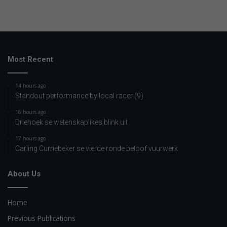
Most Recent
14 hours ago
Standout performance by local racer (9)
16 hours ago
Driehoek se wetenskaplikes blink uit
17 hours ago
Carling Curriebeker se vierde ronde beloof vuurwerk
About Us
Home
Previous Publications