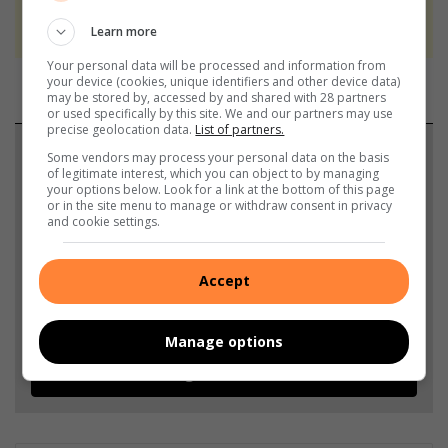
We use AI only to perform quality checks -
never to generate the news. Happy reading!
Learn more
Your personal data will be processed and information from
your device (cookies, unique identifiers and other device data)
may be stored by, accessed by and shared with 28 partners
or used specifically by this site. We and our partners may use
precise geolocation data.
List of partners.
Support local journalism
Some vendors may process your personal data on the basis
of legitimate interest, which you can object to by managing
your options below. Look for a link at the bottom of this page
Add The Citizen as a preferred source to see more
or in the site menu to manage or withdraw consent in privacy
and cookie settings.
from Vaalweekblad in Google News and Top
Stories.
Accept
Add as a preferred source on Google
Manage options
Follow on Google News