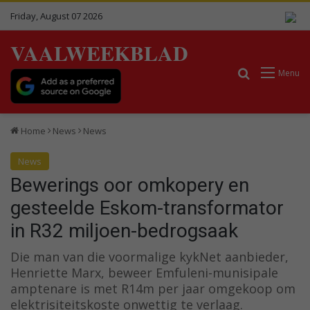
Friday, August 07 2026
VAALWEEKBLAD
Search for
Menu
Home
News
News
News
Bewerings oor omkopery en
gesteelde Eskom-transformator
in R32 miljoen-bedrogsaak
Die man van die voormalige kykNet aanbieder,
Henriette Marx, beweer Emfuleni-munisipale
amptenare is met R14m per jaar omgekoop om
elektrisiteitskoste onwettig te verlaag.