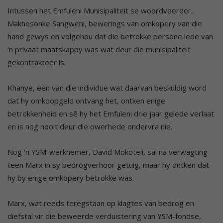
Intussen het Emfuleni Munisipaliteit se woordvoerder,
Makhosonke Sangweni, bewerings van omkopery van die
hand gewys en volgehou dat die betrokke persone lede van
‘n privaat maatskappy was wat deur die munisipaliteit
gekontrakteer is.
Khanye, een van die individue wat daarvan beskuldig word
dat hy omkoopgeld ontvang het, ontken enige
betrokkenheid en sê hy het Emfuleni drie jaar gelede verlaat
en is nog nooit deur die owerhede ondervra nie.
Nog ‘n YSM-werknemer, David Mokoteli, sal na verwagting
teen Marx in sy bedrogverhoor getuig, maar hy ontken dat
hy by enige omkopery betrokke was.
Marx, wat reeds teregstaan op klagtes van bedrog en
diefstal vir die beweerde verduistering van YSM-fondse,