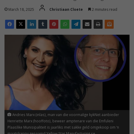
March 18, 2025
Christiaan Cloete
2 minutes read
Andries Marx (inlas), man van die voormalige kykNet aanbieder
Henriette Marx (hooffoto), beweer amptenare van die Emfuleni
Plaaslike Munisipaliteit is jaarliks met sakke geld omgekoop om ‘n
maatskappy genaamd Yellow Star Manufacturing se