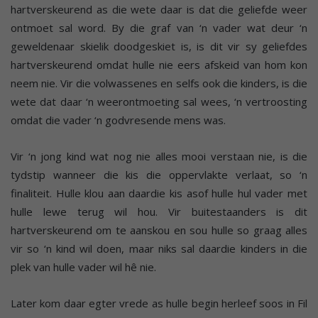
hartverskeurend as die wete daar is dat die geliefde weer
ontmoet sal word. By die graf van ‘n vader wat deur ‘n
geweldenaar skielik doodgeskiet is, is dit vir sy geliefdes
hartverskeurend omdat hulle nie eers afskeid van hom kon
neem nie. Vir die volwassenes en selfs ook die kinders, is die
wete dat daar ‘n weerontmoeting sal wees, ‘n vertroosting
omdat die vader ‘n godvresende mens was.
Vir ‘n jong kind wat nog nie alles mooi verstaan nie, is die
tydstip wanneer die kis die oppervlakte verlaat, so ‘n
finaliteit. Hulle klou aan daardie kis asof hulle hul vader met
hulle lewe terug wil hou. Vir buitestaanders is dit
hartverskeurend om te aanskou en sou hulle so graag alles
vir so ‘n kind wil doen, maar niks sal daardie kinders in die
plek van hulle vader wil hê nie.
Later kom daar egter vrede as hulle begin herleef soos in Fil