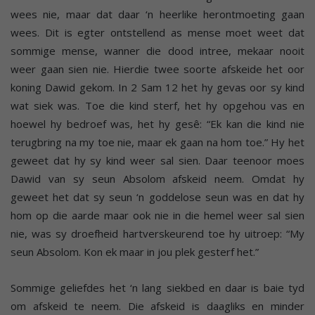
wees nie, maar dat daar ‘n heerlike herontmoeting gaan
wees. Dit is egter ontstellend as mense moet weet dat
sommige mense, wanner die dood intree, mekaar nooit
weer gaan sien nie. Hierdie twee soorte afskeide het oor
koning Dawid gekom. In 2 Sam 12 het hy gevas oor sy kind
wat siek was. Toe die kind sterf, het hy opgehou vas en
hoewel hy bedroef was, het hy gesê: “Ek kan die kind nie
terugbring na my toe nie, maar ek gaan na hom toe.” Hy het
geweet dat hy sy kind weer sal sien. Daar teenoor moes
Dawid van sy seun Absolom afskeid neem. Omdat hy
geweet het dat sy seun ‘n goddelose seun was en dat hy
hom op die aarde maar ook nie in die hemel weer sal sien
nie, was sy droefheid hartverskeurend toe hy uitroep: “My
seun Absolom. Kon ek maar in jou plek gesterf het.”
Sommige geliefdes het ‘n lang siekbed en daar is baie tyd
om afskeid te neem. Die afskeid is daagliks en minder