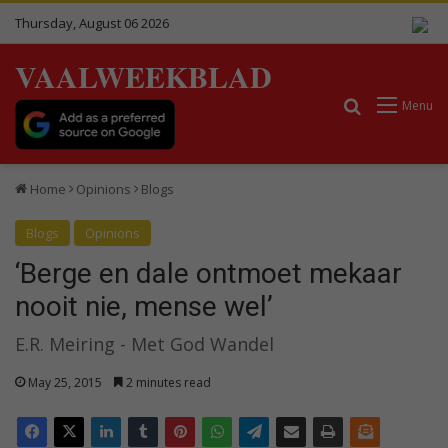
Thursday, August 06 2026
VAALWEEKBLAD
Search for
Menu
Home
Opinions
Blogs
Blogs
Opinions
‘Berge en dale ontmoet mekaar
nooit nie, mense wel’
E.R. Meiring - Met God Wandel
May 25, 2015
2 minutes read