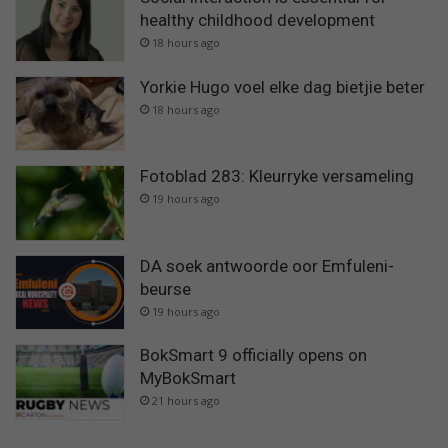
healthy childhood development
18 hours ago
Yorkie Hugo voel elke dag bietjie beter
18 hours ago
Fotoblad 283: Kleurryke versameling
19 hours ago
DA soek antwoorde oor Emfuleni-
beurse
19 hours ago
BokSmart 9 officially opens on
MyBokSmart
21 hours ago