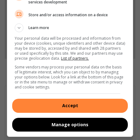
services development
Stories.
Store and/or access information on a device
Add as a preferred source on Google
Learn more
Your personal data will be processed and information from
your device (cookies, unique identifiers and other device data)
Follow on Google News
may be stored by, accessed by and shared with 28 partners
or used specifically by this site. We and our partners may use
precise geolocation data.
List of partners.
Some vendors may process your personal data on the basis
of legitimate interest, which you can object to by managing
your options below. Look for a link at the bottom of this page
or in the site menu to manage or withdraw consent in privacy
and cookie settings.
Accept
Manage options