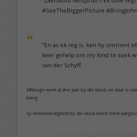
“Laerskool Nelspruit?! Ek dink regt
#SeeTheBiggerPicture #BringJohnB
“En as ek reg is, ken hy omtrent e
keer gehelp om my kind te soek w
van der Schyff.
Mhlongo werk al drie jaar by die skool, en daar is 
berig.
Sy teenwoordigheid by die skool word sterk aangevo