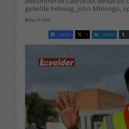
Bekommerde Laerskool Nelspruit ou
geliefde hekwag, John Mhlongo, op
May 10, 2026
Facebook
X
LinkedIn