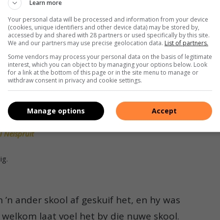
ngo. > Foto: Argief
Learn more
Your personal data will be processed and information from your device
 verskillende perspektiewe deeglik te oorweeg en sal
(cookies, unique identifiers and other device data) may be stored by,
koolgemeenskap en die breër publiek terugkeer.”
accessed by and shared with 28 partners or used specifically by this site.
We and our partners may use precise geolocation data.
List of partners.
Some vendors may process your personal data on the basis of legitimate
eerders, ouers en personeel te alle tye die hoogste prioriteit
interest, which you can object to by managing your options below. Look
for a link at the bottom of this page or in the site menu to manage or
withdraw consent in privacy and cookie settings.
 en die wyse waarop hy ouers, personeel en leerders daagliks
Manage options
Accept
l Nelspruit
ig.
n ’n ander skool af geskuif het, en hy was
welkom laat voel het by die nuwe skool.