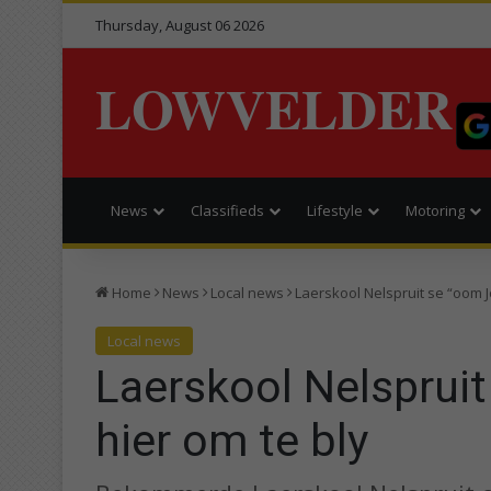
Thursday, August 06 2026
LOWVELDER
News
Classifieds
Lifestyle
Motoring
Home
News
Local news
Laerskool Nelspruit se “oom J
Local news
Laerskool Nelsprui
hier om te bly