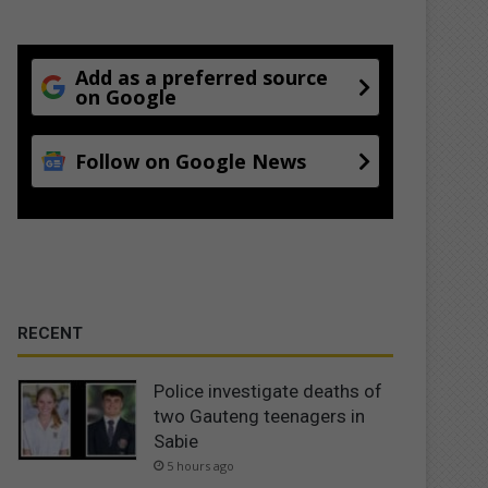
Add as a preferred source
on Google
Follow on Google News
RECENT
Police investigate deaths of
two Gauteng teenagers in
Sabie
5 hours ago