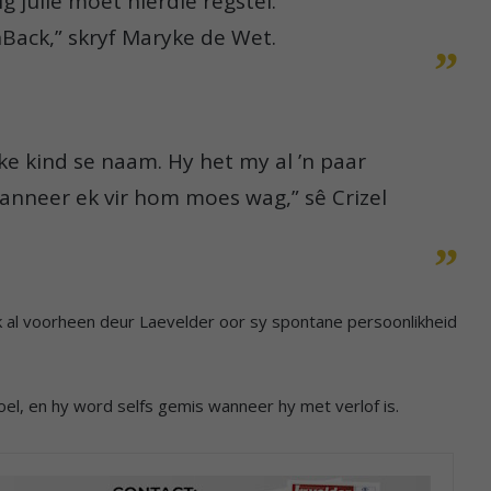
ig julle moet hierdie regstel.
ack,” skryf Maryke de Wet.
lke kind se naam. Hy het my al ’n paar
anneer ek vir hom moes wag,” sê Crizel
ook al voorheen deur Laevelder oor sy spontane persoonlikheid
el, en hy word selfs gemis wanneer hy met verlof is.