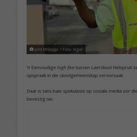
John Mhlongo. > Foto: Argief
’n Eenvoudige
high five
tussen Laerskool Nelspruit se
opspraak in die skoolgemeenskap veroorsaak.
Daar is tans baie spekulasie op sosiale media oor die
bevestig nie.