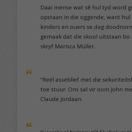
Daai mense wat sê hul tyd word g
opstaan in die oggende, want hul
kinders en ouers se dag doodnorm
gemaak dat die skool uitstaan bo di
skryf Marisca Müller.
“Reël asseblief met die sekuritei
toe stuur. Ons sal vir oom John 
Claude Jordaan.