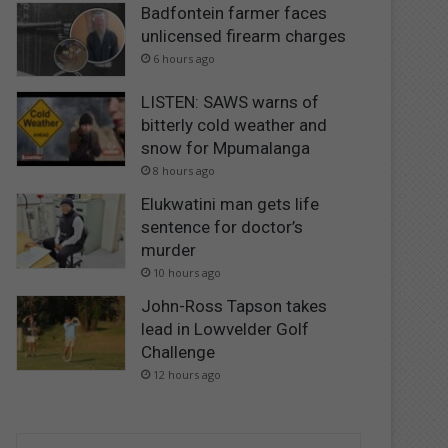
Badfontein farmer faces
unlicensed firearm charges
6 hours ago
LISTEN: SAWS warns of
bitterly cold weather and
snow for Mpumalanga
8 hours ago
Elukwatini man gets life
sentence for doctor’s
murder
10 hours ago
John-Ross Tapson takes
lead in Lowvelder Golf
Challenge
12 hours ago