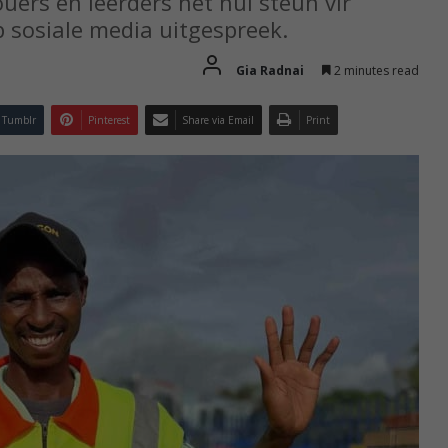
ers en leerders het hul steun vir
 sosiale media uitgespreek.
Gia Radnai
2 minutes read
Tumblr
Pinterest
Share via Email
Print