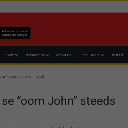
Sport
Promotions
About Us
Local Deals
Best Of
ohn” steeds hier om te bly
t se “oom John” steeds