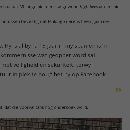
reek nadat Mhlongo nie meer sy gewone
high fives
uitdeel nie.
t intussen bevestig dat Mhlongo nêrens heen gaan nie.
. Hy is al byna 15 jaar in my span en is ’n
bekommernisse wat geopper word sal
t veiligheid en sekuriteit, terwyl
uur in plek te hou,” het hy op Facebook
lik dat die voorval tans nog ondersoek word.