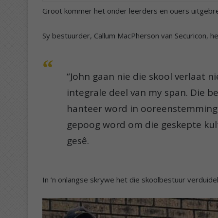
Groot kommer het onder leerders en ouers uitgeb
Sy bestuurder, Callum MacPherson van Securicon, he
“John gaan nie die skool verlaat nie
integrale deel van my span. Die 
hanteer word in ooreenstemming me
gepoog word om die geskepte kult
gesê.
In ’n onlangse skrywe het die skoolbestuur verduide