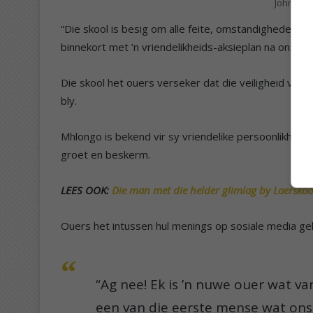
John Mhlo
“Die skool is besig om alle feite, omstandighede en
binnekort met ’n vriendelikheids-aksieplan na ons s
Die skool het ouers verseker dat die veiligheid van l
bly.
Mhlongo is bekend vir sy vriendelike persoonlikheid
groet en beskerm.
LEES OOK:
Die man met die helder glimlag by Laerskoo
Ouers het intussen hul menings op sosiale media gel
“Ag nee! Ek is ’n nuwe ouer wat va
een van die eerste mense wat ons 