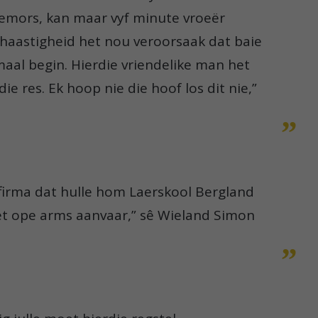
emors, kan maar vyf minute vroeër
 haastigheid het nou veroorsaak dat baie
aal begin. Hierdie vriendelike man het
e res. Ek hoop nie die hoof los dit nie,”
tsfirma dat hulle hom Laerskool Bergland
met ope arms aanvaar,” sê Wieland Simon