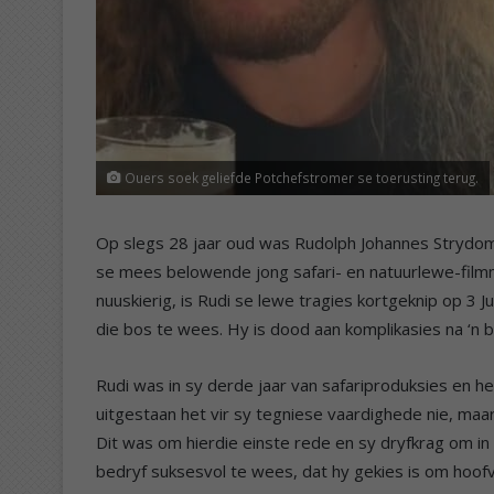
Ouers soek geliefde Potchefstromer se toerusting terug.
Op slegs 28 jaar oud was Rudolph Johannes Strydom, 
se mees belowende jong safari- en natuurlewe-filmm
nuuskierig, is Rudi se lewe tragies kortgeknip op 3 J
die bos te wees. Hy is dood aan komplikasies na ‘n 
Rudi was in sy derde jaar van safariproduksies en h
uitgestaan het vir sy tegniese vaardighede nie, maar
Dit was om hierdie einste rede en sy dryfkrag om in
bedryf suksesvol te wees, dat hy gekies is om hoof