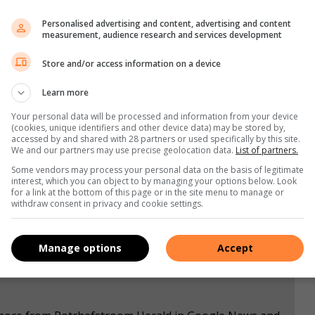
anse kliënte te betaal. Dit is ‘n sentimentele saak, aangesien
Personalised advertising and content, advertising and content
t, net om homself in sy veld te verbeter. U hulp hiermee sal
measurement, audience research and services development
 finansiële vermoë het om dit self te doen nie.”
Store and/or access information on a device
erusting by sy ouers uit te kry, kan jy dit by hulle Back-a-
Learn more
campaign/rudistrydom-jnr
Your personal data will be processed and information from your device
(cookies, unique identifiers and other device data) may be stored by,
accessed by and shared with 28 partners or used specifically by this site.
We and our partners may use precise geolocation data.
List of partners.
s. We use AI only to perform quality checks - never to
Some vendors may process your personal data on the basis of legitimate
interest, which you can object to by managing your options below. Look
for a link at the bottom of this page or in the site menu to manage or
withdraw consent in privacy and cookie settings.
Manage options
Accept