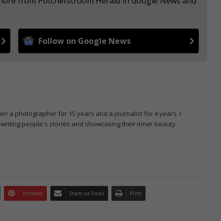
e more from Potchefstroom Herald in Google News and
Follow on Google News
n a photographer for 15 years and a journalist for 4 years. I
 writing people's stories and showcasing their inner beauty
Pinterest
Share via Email
Print