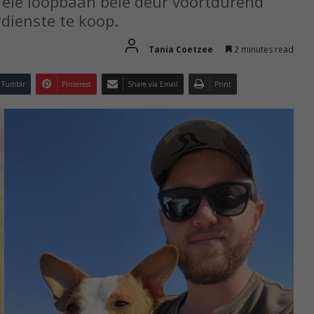
y eie loopbaan belê deur voortdurend
dienste te koop.
Tania Coetzee
2 minutes read
Tumblr
Pinterest
Share via Email
Print