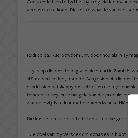
Gedurende hierdie tyd het hy in sy eie loopbaan be
verdienste te koop. Die totale waarde van die toer
Rudi se pa, Rudi Strydom Snr, doen nou als in sy ma
“Hy is op die eerste dag van die safari in Zambië, w
kliënte verfilm het, oorlede. Aangesien dit die eerste
produksiemaatskappy betaal het en nie my seun nie,
te neem terwyl hulle hul geld van die produksiemaats
wat vir ewig kan duur met die Amerikaanse kliënte wa
Die kostes om die kliënte te betaal en die gereedska
“Die doel van my versoek om donasies is bloot om d