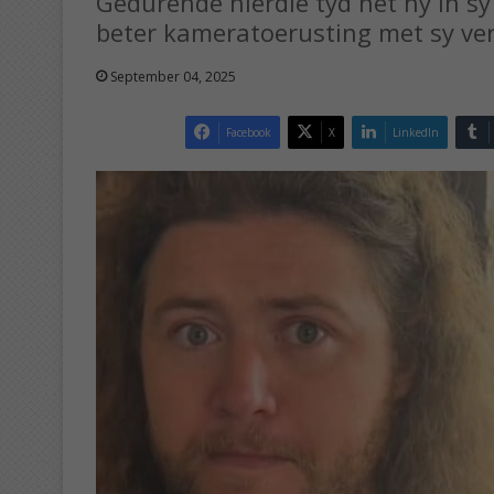
Gedurende hierdie tyd het hy in s
beter kameratoerusting met sy ver
September 04, 2025
Facebook
X
LinkedIn