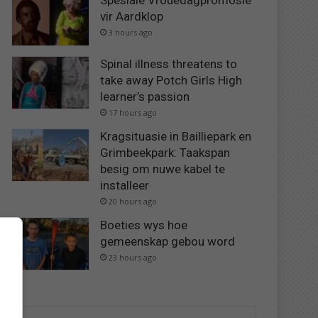
Spesiale Vrouedagpromosie
vir Aardklop
3 hours ago
Spinal illness threatens to
take away Potch Girls High
learner’s passion
17 hours ago
Kragsituasie in Bailliepark en
Grimbeekpark: Taakspan
besig om nuwe kabel te
installeer
20 hours ago
Boeties wys hoe
gemeenskap gebou word
23 hours ago