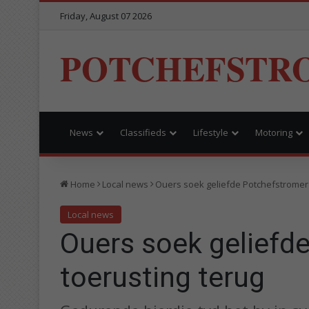
Friday, August 07 2026
POTCHEFSTR
News
Classifieds
Lifestyle
Motoring
Home
Local news
Ouers soek geliefde Potchefstromer 
Local news
Ouers soek geliefd
toerusting terug