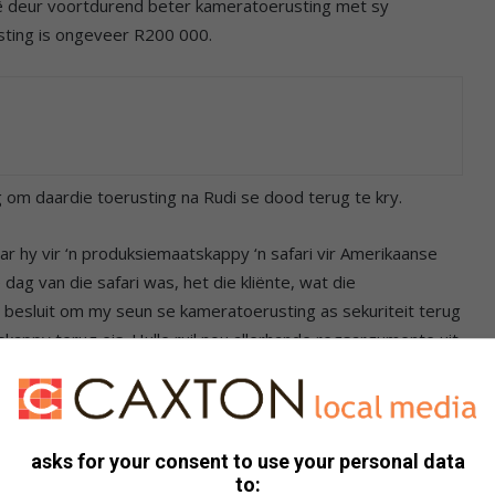
lê deur voortdurend beter kameratoerusting met sy
usting is ongeveer R200 000.
g om daardie toerusting na Rudi se dood terug te kry.
aar hy vir ‘n produksiemaatskappy ‘n safari vir Amerikaanse
 dag van die safari was, het die kliënte, wat die
 besluit om my seun se kameratoerusting as sekuriteit terug
kappy terug eis. Hulle ruil nou allerhande regsargumente uit
t Rudi se toerusting in Amerika het,” vertel Rudi Snr.
p van oorsee af terug te bring, is egter astronomies.
asks for your consent to use your personal data
eur my aangestelde prokureurs hier in Suid-Afrika, my seun
to: