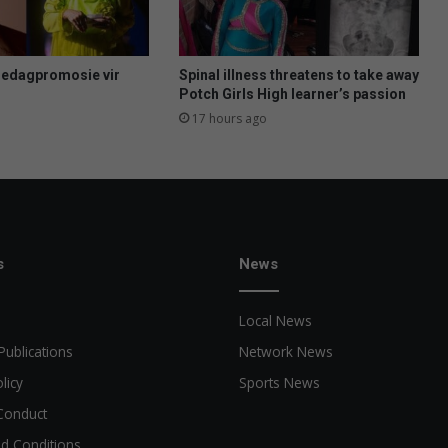
s
t
r
o
uedagpromosie vir
Spinal illness threatens to take away
o
Potch Girls High learner’s passion
m
17 hours ago
s
e
B
r
u
i
d
s
News
v
a
Local News
n
d
Publications
Network News
i
licy
Sports News
e
J
Conduct
a
d Conditions