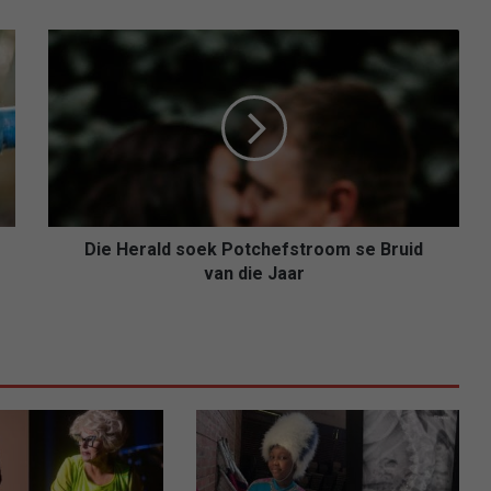
D
i
e
H
e
r
a
l
d
s
Die Herald soek Potchefstroom se Bruid
o
van die Jaar
e
k
P
o
t
c
h
e
f