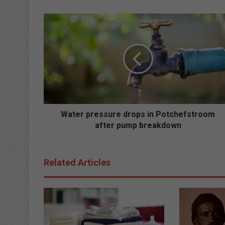
W
a
t
e
r
p
r
e
s
s
Water pressure drops in Potchefstroom
u
after pump breakdown
r
e
d
Related Articles
r
o
p
s
i
n