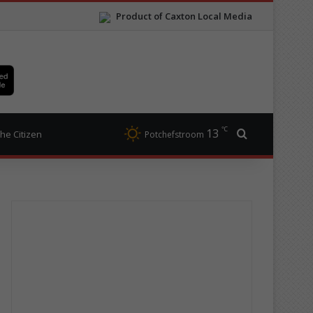
Product of Caxton Local Media
℃
13
Search for
he Citizen
Potchefstroom