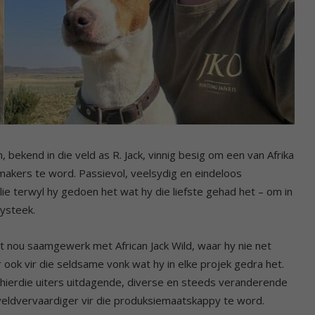
bekend in die veld as R. Jack, vinnig besig om een van Afrika
akers te word. Passievol, veelsydig en eindeloos
ulie terwyl hy gedoen het wat hy die liefste gehad het – om in
bysteek.
et nou saamgewerk met African Jack Wild, waar hy nie net
 ook vir die seldsame vonk wat hy in elke projek gedra het.
 hierdie uiters uitdagende, diverse en steeds veranderende
veldvervaardiger vir die produksiemaatskappy te word.