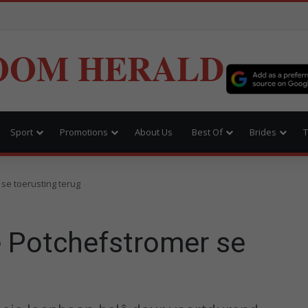
OOM HERALD
Sport
Promotions
About Us
Best Of
Brides
T
se toerusting terug
e Potchefstromer se