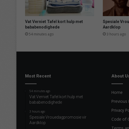
P
o
t
c
Vat Verniet Tafel kort hulp met
Spesiale Vro
h
bababenodighede
Aardklop
e
54 minutes ago
3 hours ago
f
s
t
r
o
o
m
Most Recent
About U
a
f
54 minutes ago
Home
t
Vat Verniet Tafel kort hulp met
e
Previous 
bababenodighede
r
Privacy Po
p
3 hours ago
Spesiale Vrouedagpromosie vir
u
Code of 
Aardklop
m
Terms an