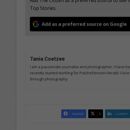
Add The Citizen as a preferred source to se
Top Stories.
Add as a preferred source on Google
Tania Coetzee
I am a passionate journalist and photographer. I have bee
recently started working for Potchefstroom Herald. I love
through photography.
Facebook
X
LinkedIn